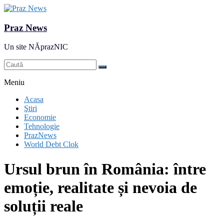
Praz News
Un site NĂprazNIC
Meniu
Acasa
Ştiri
Economie
Tehnologie
PrazNews
World Debt Clok
Ursul brun în România: între
emoție, realitate și nevoia de
soluții reale