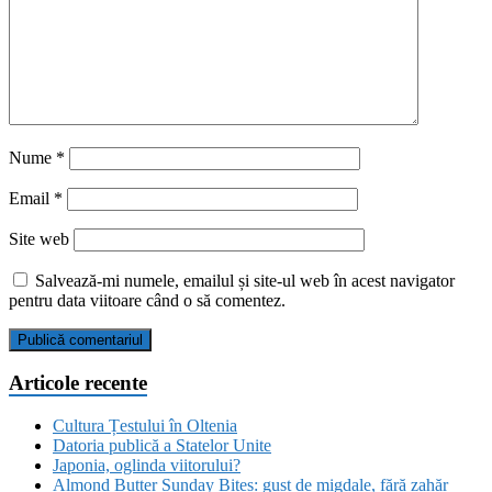
Nume
*
Email
*
Site web
Salvează-mi numele, emailul și site-ul web în acest navigator
pentru data viitoare când o să comentez.
Articole recente
Cultura Țestului în Oltenia
Datoria publică a Statelor Unite
Japonia, oglinda viitorului?
Almond Butter Sunday Bites: gust de migdale, fără zahăr