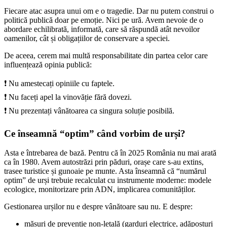
Fiecare atac asupra unui om e o tragedie. Dar nu putem construi o
politică publică doar pe emoție. Nici pe ură. Avem nevoie de o
abordare echilibrată, informată, care să răspundă atât nevoilor
oamenilor, cât și obligațiilor de conservare a speciei.
De aceea, cerem mai multă responsabilitate din partea celor care
influențează opinia publică:
❗ Nu amestecați opiniile cu faptele.
❗ Nu faceți apel la vinovăție fără dovezi.
❗ Nu prezentați vânătoarea ca singura soluție posibilă.
Ce înseamnă “optim” când vorbim de urși?
Asta e întrebarea de bază. Pentru că în 2025 România nu mai arată
ca în 1980. Avem autostrăzi prin păduri, orașe care s-au extins,
trasee turistice și gunoaie pe munte. Asta înseamnă că “numărul
optim” de urși trebuie recalculat cu instrumente moderne: modele
ecologice, monitorizare prin ADN, implicarea comunităților.
Gestionarea urșilor nu e despre vânătoare sau nu. E despre:
măsuri de prevenție non-letală (garduri electrice, adăposturi