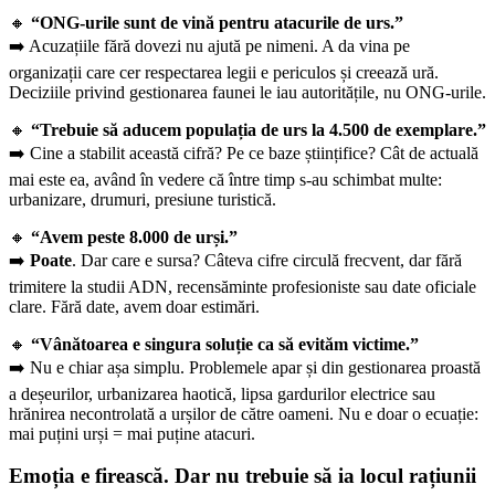
🔸
“ONG-urile sunt de vină pentru atacurile de urs.”
➡️ Acuzațiile fără dovezi nu ajută pe nimeni. A da vina pe
organizații care cer respectarea legii e periculos și creează ură.
Deciziile privind gestionarea faunei le iau autoritățile, nu ONG-urile.
🔸
“Trebuie să aducem populația de urs la 4.500 de exemplare.”
➡️ Cine a stabilit această cifră? Pe ce baze științifice? Cât de actuală
mai este ea, având în vedere că între timp s-au schimbat multe:
urbanizare, drumuri, presiune turistică.
🔸
“Avem peste 8.000 de urși.”
➡️
Poate
. Dar care e sursa? Câteva cifre circulă frecvent, dar fără
trimitere la studii ADN, recensăminte profesioniste sau date oficiale
clare. Fără date, avem doar estimări.
🔸
“Vânătoarea e singura soluție ca să evităm victime.”
➡️ Nu e chiar așa simplu. Problemele apar și din gestionarea proastă
a deșeurilor, urbanizarea haotică, lipsa gardurilor electrice sau
hrănirea necontrolată a urșilor de către oameni. Nu e doar o ecuație:
mai puțini urși = mai puține atacuri.
Emoția e firească. Dar nu trebuie să ia locul rațiunii