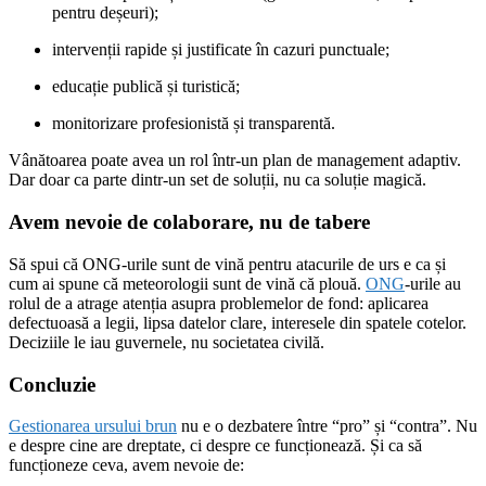
pentru deșeuri);
intervenții rapide și justificate în cazuri punctuale;
educație publică și turistică;
monitorizare profesionistă și transparentă.
Vânătoarea poate avea un rol într-un plan de management adaptiv.
Dar doar ca parte dintr-un set de soluții, nu ca soluție magică.
Avem nevoie de colaborare, nu de tabere
Să spui că ONG-urile sunt de vină pentru atacurile de urs e ca și
cum ai spune că meteorologii sunt de vină că plouă.
ONG
-urile au
rolul de a atrage atenția asupra problemelor de fond: aplicarea
defectuoasă a legii, lipsa datelor clare, interesele din spatele cotelor.
Deciziile le iau guvernele, nu societatea civilă.
Concluzie
Gestionarea ursului brun
nu e o dezbatere între “pro” și “contra”. Nu
e despre cine are dreptate, ci despre ce funcționează. Și ca să
funcționeze ceva, avem nevoie de: