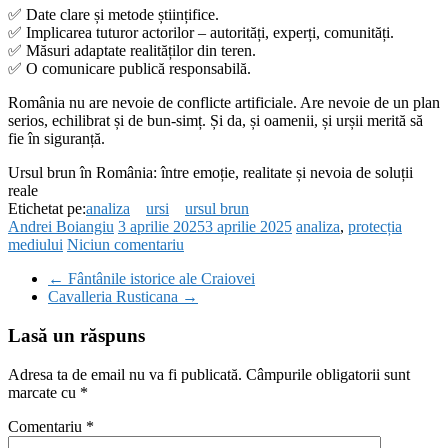
✅ Date clare și metode științifice.
✅ Implicarea tuturor actorilor – autorități, experți, comunități.
✅ Măsuri adaptate realităților din teren.
✅ O comunicare publică responsabilă.
România nu are nevoie de conflicte artificiale. Are nevoie de un plan
serios, echilibrat și de bun-simț. Și da, și oamenii, și urșii merită să
fie în siguranță.
Ursul brun în România: între emoție, realitate și nevoia de soluții
reale
Etichetat pe:
analiza
ursi
ursul brun
Andrei Boiangiu
3 aprilie 2025
3 aprilie 2025
analiza
,
protecția
mediului
Niciun comentariu
←
Fântânile istorice ale Craiovei
Cavalleria Rusticana
→
Lasă un răspuns
Adresa ta de email nu va fi publicată.
Câmpurile obligatorii sunt
marcate cu
*
Comentariu
*