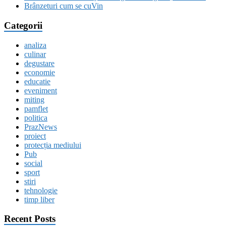
Brânzeturi cum se cuVin
Categorii
analiza
culinar
degustare
economie
educatie
eveniment
miting
pamflet
politica
PrazNews
proiect
protecția mediului
Pub
social
sport
stiri
tehnologie
timp liber
Recent Posts