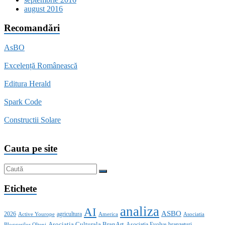
august 2016
Recomandări
AsBO
Excelență Românească
Editura Herald
Spark Code
Constructii Solare
Cauta pe site
Etichete
analiza
AI
ASBO
2026
agricultura
Active Yourope
America
Asociatia
Asociatia Culturala BranArt
Asociatia Evolve
branzeturi
Bloggerilor Olteni