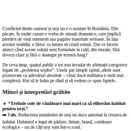
Conflictul dintre oameni și urși nu e o noutate în România. Din
păcate, în multe cazuri e vorba de situații dramatice, care implică
pierderi de vieți omenești sau pagube materiale serioase. În fața
acestor realități, e firesc ca lumea să ceară soluții. Dar ce facem
atunci când aceste soluții sunt formulate la cald, din emoție, fără
dovezi clare și fără o strategie pe termen lung?
De ceva timp, spațiul public e tot mai invadat de afirmații categorice
legate de „problema urșilor”. Unele par simple opinii, altele sunt
promovate ca adevăruri absolute – chiar dacă realitatea e mult mai
complexă. Hai să le luăm pe rând și să vedem ce spun faptele.
Mituri și interpretări grăbite
🔸
“Trebuie cote de vânătoare mai mari ca să eliberăm habitat
pentru urși.”
➡️ F
als
. Reducerea numărului de urși nu duce automat la crearea de
habitat. Habitatul e legat de pădure, liniște, hrană, coridoare
ecologice – nu de câți urși sunt într-o zonă.