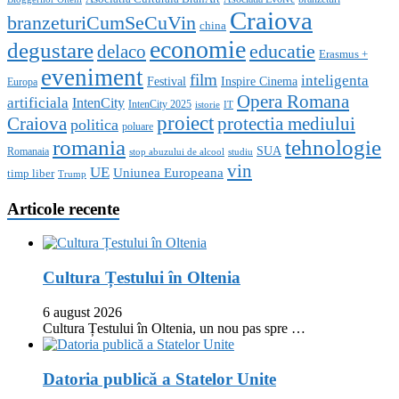
Craiova
branzeturiCumSeCuVin
china
economie
degustare
educatie
delaco
Erasmus +
eveniment
film
inteligenta
Festival
Inspire Cinema
Europa
Opera Romana
artificiala
IntenCity
IntenCity 2025
istorie
IT
proiect
Craiova
protectia mediului
politica
poluare
romania
tehnologie
SUA
Romanaia
stop abuzului de alcool
studiu
vin
UE
Uniunea Europeana
timp liber
Trump
Articole recente
Cultura Țestului în Oltenia
6 august 2026
Cultura Țestului în Oltenia, un nou pas spre …
Datoria publică a Statelor Unite