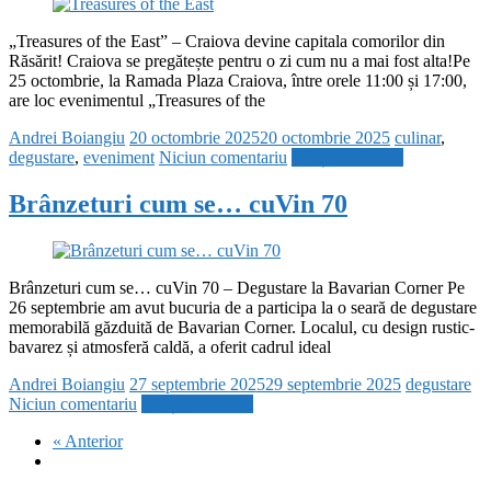
„Treasures of the East” – Craiova devine capitala comorilor din
Răsărit! Craiova se pregătește pentru o zi cum nu a mai fost alta!Pe
25 octombrie, la Ramada Plaza Craiova, între orele 11:00 și 17:00,
are loc evenimentul „Treasures of the
Andrei Boiangiu
20 octombrie 2025
20 octombrie 2025
culinar
,
degustare
,
eveniment
Niciun comentariu
Citește mai mult
Brânzeturi cum se… cuVin 70
Brânzeturi cum se… cuVin 70 – Degustare la Bavarian Corner Pe
26 septembrie am avut bucuria de a participa la o seară de degustare
memorabilă găzduită de Bavarian Corner. Localul, cu design rustic-
bavarez și atmosferă caldă, a oferit cadrul ideal
Andrei Boiangiu
27 septembrie 2025
29 septembrie 2025
degustare
Niciun comentariu
Citește mai mult
« Anterior