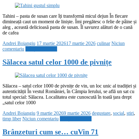
Tahini – pasta de susan care îți transformă micul dejun În fiecare
dimineață caut un moment de liniște. Îmi pregătesc o felie de pâine și
aleg , această delicioasă pasta de susan. Îl savurez alături de o cană
de cafea
Andrei Boiangiu
17 martie 2026
17 martie 2026
culinar
Niciun
comentariu
Citește mai mult
Sălacea satul celor 1000 de pivnițe
Sălacea – satul celor 1000 de pivnițe de vin, un loc unic al tradiției și
autenticității În vestul României, în Câmpia Ierului, se află un sat cu
totul special: Sălacea. Localitatea este cunoscută în toată țara drept
„satul celor 1000
Andrei Boiangiu
9 martie 2026
9 martie 2026
degustare
,
social
,
stiri
,
timp liber
Niciun comentariu
Citește mai mult
Brânzeturi cum se… cuVin 71