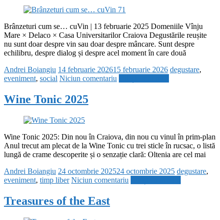
Brânzeturi cum se… cuVin | 13 februarie 2025 Domeniile Vînju
Mare × Delaco × Casa Universitarilor Craiova Degustările reușite
nu sunt doar despre vin sau doar despre mâncare. Sunt despre
echilibru, despre dialog și despre acel moment în care două
Andrei Boiangiu
14 februarie 2026
15 februarie 2026
degustare
,
eveniment
,
social
Niciun comentariu
Citește mai mult
Wine Tonic 2025
Wine Tonic 2025: Din nou în Craiova, din nou cu vinul în prim-plan
Anul trecut am plecat de la Wine Tonic cu trei sticle în rucsac, o listă
lungă de crame descoperite și o senzație clară: Oltenia are cel mai
Andrei Boiangiu
24 octombrie 2025
24 octombrie 2025
degustare
,
eveniment
,
timp liber
Niciun comentariu
Citește mai mult
Treasures of the East