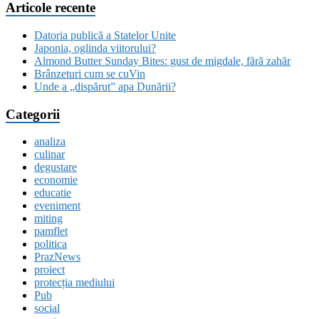
Articole recente
Datoria publică a Statelor Unite
Japonia, oglinda viitorului?
Almond Butter Sunday Bites: gust de migdale, fără zahăr
Brânzeturi cum se cuVin
Unde a „dispărut” apa Dunării?
Categorii
analiza
culinar
degustare
economie
educatie
eveniment
miting
pamflet
politica
PrazNews
proiect
protecția mediului
Pub
social