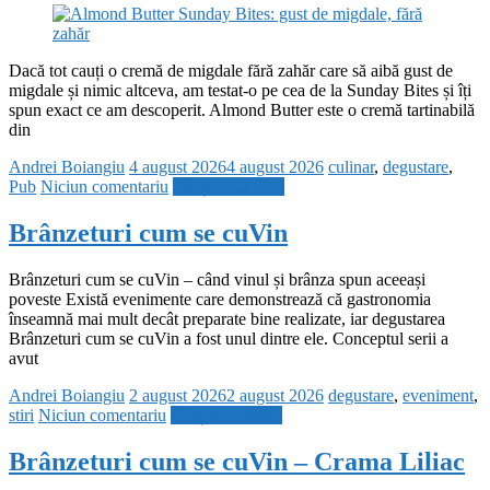
Dacă tot cauți o cremă de migdale fără zahăr care să aibă gust de
migdale și nimic altceva, am testat-o pe cea de la Sunday Bites și îți
spun exact ce am descoperit. Almond Butter este o cremă tartinabilă
din
Andrei Boiangiu
4 august 2026
4 august 2026
culinar
,
degustare
,
Pub
Niciun comentariu
Citește mai mult
Brânzeturi cum se cuVin
Brânzeturi cum se cuVin – când vinul și brânza spun aceeași
poveste Există evenimente care demonstrează că gastronomia
înseamnă mai mult decât preparate bine realizate, iar degustarea
Brânzeturi cum se cuVin a fost unul dintre ele. Conceptul serii a
avut
Andrei Boiangiu
2 august 2026
2 august 2026
degustare
,
eveniment
,
stiri
Niciun comentariu
Citește mai mult
Brânzeturi cum se cuVin – Crama Liliac