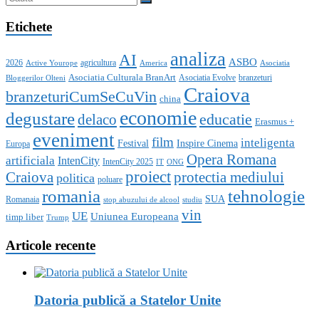
Etichete
analiza
AI
ASBO
2026
agricultura
Active Yourope
America
Asociatia
Asociatia Culturala BranArt
Asociatia Evolve
branzeturi
Bloggerilor Olteni
Craiova
branzeturiCumSeCuVin
china
economie
degustare
educatie
delaco
Erasmus +
eveniment
film
inteligenta
Festival
Inspire Cinema
Europa
Opera Romana
artificiala
IntenCity
IntenCity 2025
IT
ONG
proiect
Craiova
protectia mediului
politica
poluare
romania
tehnologie
SUA
Romanaia
stop abuzului de alcool
studiu
vin
UE
Uniunea Europeana
timp liber
Trump
Articole recente
Datoria publică a Statelor Unite