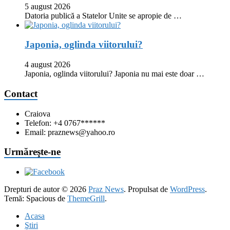
5 august 2026
Datoria publică a Statelor Unite se apropie de …
Japonia, oglinda viitorului?
4 august 2026
Japonia, oglinda viitorului? Japonia nu mai este doar …
Contact
Craiova
Telefon: +4 0767******
Email: praznews@yahoo.ro
Urmăreşte-ne
Drepturi de autor © 2026
Praz News
. Propulsat de
WordPress
.
Temă: Spacious de
ThemeGrill
.
Acasa
Ştiri