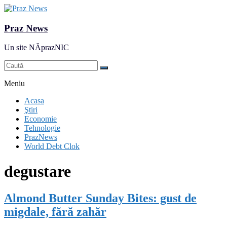
Praz News
Un site NĂprazNIC
Meniu
Acasa
Ştiri
Economie
Tehnologie
PrazNews
World Debt Clok
degustare
Almond Butter Sunday Bites: gust de
migdale, fără zahăr