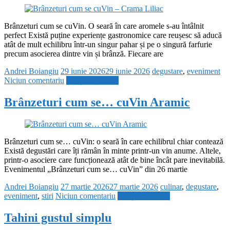
Brânzeturi cum se cuVin. O seară în care aromele s-au întâlnit
perfect Există puține experiențe gastronomice care reușesc să aducă
atât de mult echilibru într-un singur pahar și pe o singură farfurie
precum asocierea dintre vin și brânză. Fiecare are
Andrei Boiangiu
29 iunie 2026
29 iunie 2026
degustare
,
eveniment
Niciun comentariu
Citește mai mult
Brânzeturi cum se… cuVin Aramic
Brânzeturi cum se… cuVin: o seară în care echilibrul chiar contează
Există degustări care îți rămân în minte printr-un vin anume. Altele,
printr-o asociere care funcționează atât de bine încât pare inevitabilă.
Evenimentul „Brânzeturi cum se… cuVin” din 26 martie
Andrei Boiangiu
27 martie 2026
27 martie 2026
culinar
,
degustare
,
eveniment
,
stiri
Niciun comentariu
Citește mai mult
Tahini gustul simplu