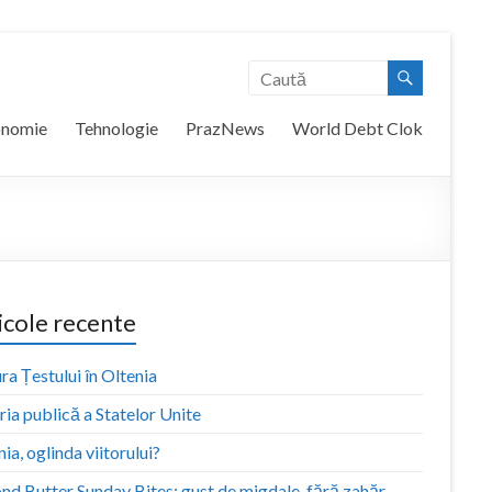
onomie
Tehnologie
PrazNews
World Debt Clok
icole recente
ra Țestului în Oltenia
ia publică a Statelor Unite
ia, oglinda viitorului?
nd Butter Sunday Bites: gust de migdale, fără zahăr