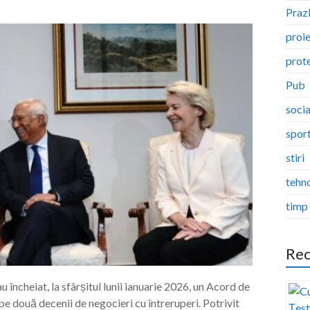
Pra
proi
prote
Pub
socia
spor
stiri
tehn
timp 
Rec
încheiat, la sfârșitul lunii ianuarie 2026, un Acord de
două decenii de negocieri cu întreruperi. Potrivit