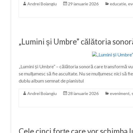
Andrei Boiangiu
29 ianuarie 2026
educatie
,
ev
„Lumini și Umbre” călătoria sonor
„Lumini și Umbre” – călătoria sonoră care transformă vuln
se mulțumesc să fie ascultate. Nu se mulțumesc nici să fie
dublu album semnat de pianistul
Andrei Boiangiu
28 ianuarie 2026
eveniment
,
Cele cinci forțe care vor schimba