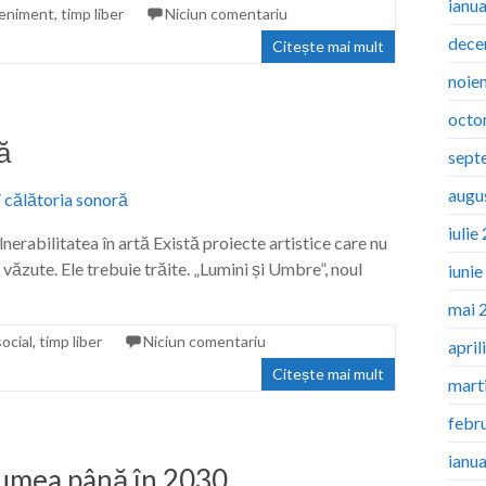
ianu
eniment
,
timp liber
Niciun comentariu
dece
Citește mai mult
noie
octo
ă
sept
augu
iulie
erabilitatea în artă Există proiecte artistice care nu
 văzute. Ele trebuie trăite. „Lumini și Umbre”, noul
iuni
mai 
social
,
timp liber
Niciun comentariu
april
Citește mai mult
mart
febr
ianu
 lumea până în 2030