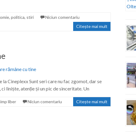
omie
,
politica
,
stiri
Niciun comentariu
Citește mai mult
ne
 la Cineplexx Sunt seri care nu fac zgomot, dar se
 liniște, atenție și un pic de sinceritate. Un
timp liber
Niciun comentariu
Citește mai mult