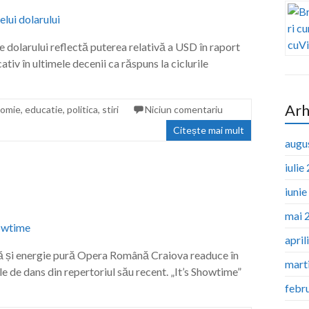
le dolarului reflectă puterea relativă a USD în raport
ativ în ultimele decenii ca răspuns la ciclurile
Arh
omie
,
educatie
,
politica
,
stiri
Niciun comentariu
Citește mai mult
augu
iulie
iuni
mai 
april
nță și energie pură Opera Română Craiova readuce în
mart
le de dans din repertoriul său recent. „It’s Showtime”
febr