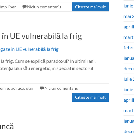
iuni
timp liber
Niciun comentariu
Citește mai mult
mai 
april
în UE vulnerabilă la frig
mart
febr
ianu
la frig. Cum se explică paradoxul? În ultimii ani,
tențialului său energetic, în special în sectorul
dece
iulie
omie
,
politica
,
stiri
Niciun comentariu
iuni
Citește mai mult
april
mart
ianu
uncă
dece