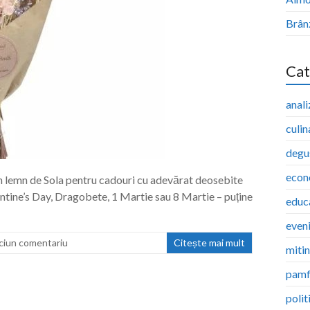
Brân
Cat
anali
culin
degu
econ
n lemn de Sola pentru cadouri cu adevărat deosebite
ntine’s Day, Dragobete, 1 Martie sau 8 Martie – puține
educ
even
ciun comentariu
Citește mai mult
miti
pamf
polit