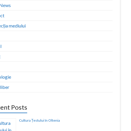
zNews
ect
cția mediului
l
t
ologie
liber
ent Posts
Cultura Țestului în Oltenia