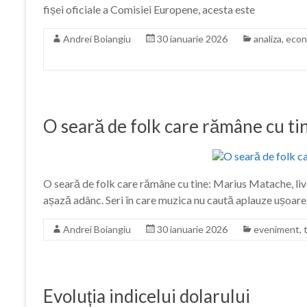
fișei oficiale a Comisiei Europene, acesta este
Andrei Boiangiu
30 ianuarie 2026
analiza
,
econ
O seară de folk care rămâne cu ti
O seară de folk care rămâne cu tine: Marius Matache, live
așază adânc. Seri în care muzica nu caută aplauze ușoare, ci
Andrei Boiangiu
30 ianuarie 2026
eveniment
,
Evoluția indicelui dolarului