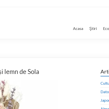
Acasa
Ştiri
Ec
i lemn de Sola
Art
Cultu
Dator
Japon
Almo