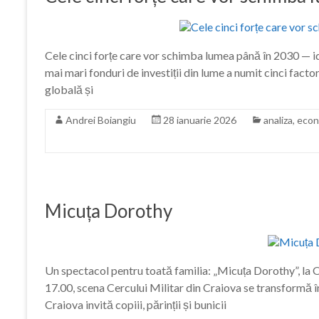
Cele cinci forțe care vor schimba lumea până în 2030 — id
mai mari fonduri de investiții din lume a numit cinci facto
globală și
Andrei Boiangiu
28 ianuarie 2026
analiza
,
econ
Micuța Dorothy
Un spectacol pentru toată familia: „Micuța Dorothy”, la 
17.00, scena Cercului Militar din Craiova se transformă 
Craiova invită copiii, părinții și bunicii