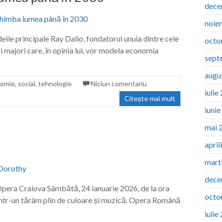
dece
noie
eile principale Ray Dalio, fondatorul unuia dintre cele
octo
ri majori care, în opinia lui, vor modela economia
sept
augu
omie
,
social
,
tehnologie
Niciun comentariu
iulie
Citește mai mult
iuni
mai 
april
mart
dece
Opera Craiova Sâmbătă, 24 ianuarie 2026, de la ora
octo
într-un tărâm plin de culoare și muzică. Opera Română
iulie