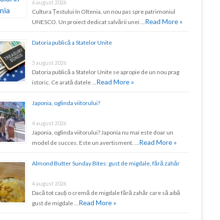
6 august 2026
Cultura Țestului în Oltenia, un nou pas spre patrimoniul
Read More »
UNESCO. Un proiect dedicat salvării unei …
Datoria publică a Statelor Unite
5 august 2026
Datoria publică a Statelor Unite se apropie de un nou prag
Read More »
istoric. Ce arată datele …
Japonia, oglinda viitorului?
4 august 2026
Japonia, oglinda viitorului? Japonia nu mai este doar un
Read More »
model de succes. Este un avertisment. …
Almond Butter Sunday Bites: gust de migdale, fără zahăr
4 august 2026
Dacă tot cauți o cremă de migdale fără zahăr care să aibă
Read More »
gust de migdale …