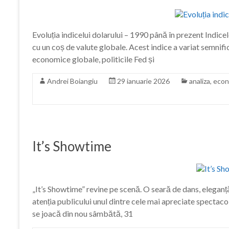
Evoluția indicelui dolarului – 1990 până în prezent Indice
cu un coș de valute globale. Acest indice a variat semnific
economice globale, politicile Fed și
Andrei Boiangiu
29 ianuarie 2026
analiza
,
econ
It’s Showtime
„It’s Showtime” revine pe scenă. O seară de dans, elega
atenția publicului unul dintre cele mai apreciate spectaco
se joacă din nou sâmbătă, 31