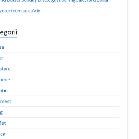
zeturi cum se cuVin
egorii
za
ar
stare
omie
atie
iment
ng
let
ica