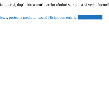
a ipocrită, după citirea următoarelor rânduri s-ar putea să vedeți lucruri
News
,
protecția mediului
,
social
Niciun comentariu
Citește mai mult