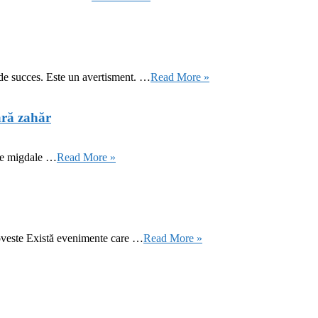
 de succes. Este un avertisment. …
Read More »
ără zahăr
 de migdale …
Read More »
oveste Există evenimente care …
Read More »