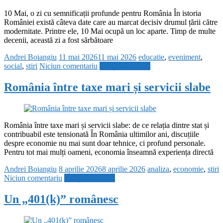
10 Mai, o zi cu semnificații profunde pentru România În istoria
României există câteva date care au marcat decisiv drumul țării către
modernitate. Printre ele, 10 Mai ocupă un loc aparte. Timp de multe
decenii, această zi a fost sărbătoare
Andrei Boiangiu
11 mai 2026
11 mai 2026
educatie
,
eveniment
,
social
,
stiri
Niciun comentariu
Citește mai mult
România între taxe mari și servicii slabe
România între taxe mari și servicii slabe: de ce relația dintre stat și
contribuabil este tensionată În România ultimilor ani, discuțiile
despre economie nu mai sunt doar tehnice, ci profund personale.
Pentru tot mai mulți oameni, economia înseamnă experiența directă
Andrei Boiangiu
8 aprilie 2026
8 aprilie 2026
analiza
,
economie
,
stiri
Niciun comentariu
Citește mai mult
Un „401(k)” românesc