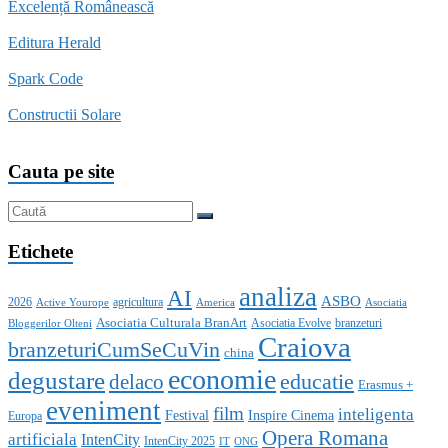
Excelență Românească
Editura Herald
Spark Code
Constructii Solare
Cauta pe site
Etichete
analiza
AI
ASBO
2026
agricultura
Active Yourope
America
Asociatia
Asociatia Culturala BranArt
Asociatia Evolve
branzeturi
Bloggerilor Olteni
Craiova
branzeturiCumSeCuVin
china
economie
degustare
educatie
delaco
Erasmus +
eveniment
film
inteligenta
Festival
Inspire Cinema
Europa
Opera Romana
artificiala
IntenCity
IntenCity 2025
IT
ONG