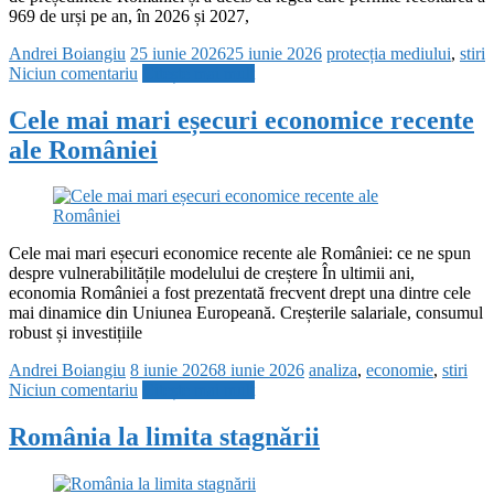
969 de urși pe an, în 2026 și 2027,
Andrei Boiangiu
25 iunie 2026
25 iunie 2026
protecția mediului
,
stiri
Niciun comentariu
Citește mai mult
Cele mai mari eșecuri economice recente
ale României
Cele mai mari eșecuri economice recente ale României: ce ne spun
despre vulnerabilitățile modelului de creștere În ultimii ani,
economia României a fost prezentată frecvent drept una dintre cele
mai dinamice din Uniunea Europeană. Creșterile salariale, consumul
robust și investițiile
Andrei Boiangiu
8 iunie 2026
8 iunie 2026
analiza
,
economie
,
stiri
Niciun comentariu
Citește mai mult
România la limita stagnării