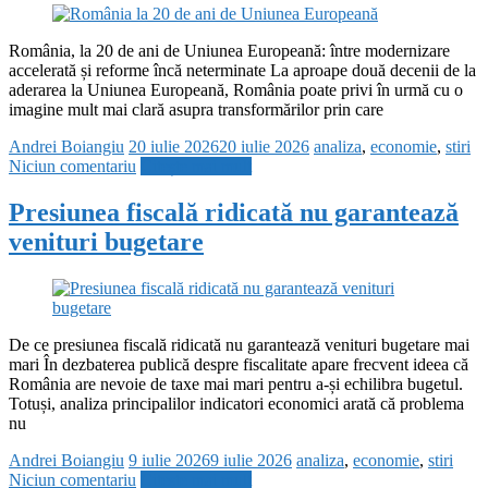
România, la 20 de ani de Uniunea Europeană: între modernizare
accelerată și reforme încă neterminate La aproape două decenii de la
aderarea la Uniunea Europeană, România poate privi în urmă cu o
imagine mult mai clară asupra transformărilor prin care
Andrei Boiangiu
20 iulie 2026
20 iulie 2026
analiza
,
economie
,
stiri
Niciun comentariu
Citește mai mult
Presiunea fiscală ridicată nu garantează
venituri bugetare
De ce presiunea fiscală ridicată nu garantează venituri bugetare mai
mari În dezbaterea publică despre fiscalitate apare frecvent ideea că
România are nevoie de taxe mai mari pentru a-și echilibra bugetul.
Totuși, analiza principalilor indicatori economici arată că problema
nu
Andrei Boiangiu
9 iulie 2026
9 iulie 2026
analiza
,
economie
,
stiri
Niciun comentariu
Citește mai mult