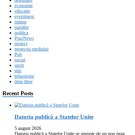
degustare
economie
educatie
eveniment
miting
pamflet
politica
PrazNews
proiect
protecția mediului
Pub
social
sport
stiri
tehnologie
timp liber
Recent Posts
Datoria publică a Statelor Unite
5 august 2026
Datoria publică a Statelor Unite se apropie de un nou prag