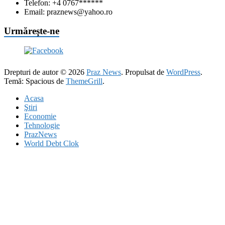
Telefon: +4 0767******
Email: praznews@yahoo.ro
Urmăreşte-ne
Drepturi de autor © 2026
Praz News
. Propulsat de
WordPress
.
Temă: Spacious de
ThemeGrill
.
Acasa
Ştiri
Economie
Tehnologie
PrazNews
World Debt Clok