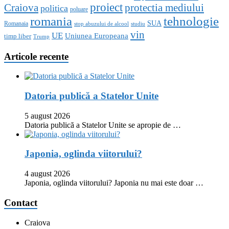
proiect
Craiova
protectia mediului
politica
poluare
romania
tehnologie
SUA
Romanaia
stop abuzului de alcool
studiu
vin
UE
Uniunea Europeana
timp liber
Trump
Articole recente
Datoria publică a Statelor Unite
5 august 2026
Datoria publică a Statelor Unite se apropie de …
Japonia, oglinda viitorului?
4 august 2026
Japonia, oglinda viitorului? Japonia nu mai este doar …
Contact
Craiova