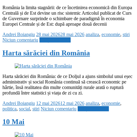
România la limita stagnării: de ce încetinirea economică din Europa
Centrală și de Est devine un risc sistemic Articolul publicat de Curs
de Guvernare surprinde o schimbare de paradigmă în economia
Europei Centrale și de Est: după aproape două decenii
Andrei Boiangiu
28 mai 2026
28 mai 2026
analiza
,
economie
,
stiri
Niciun comentariu
Citește mai mult
Harta sărăciei din România
Harta sărăciei din România: de ce Doljul a ajuns simbolul unui eșec
administrativ și social România continuă să crească economic pe
hârtie, însă realitatea din multe comunități rurale arată o ruptură
profundă între statistici și viața de zi cu zi.
Andrei Boiangiu
12 mai 2026
12 mai 2026
analiza
,
economie
,
politica
,
social
,
stiri
Niciun comentariu
Citește mai mult
10 Mai