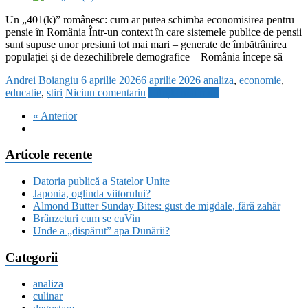
Un „401(k)” românesc: cum ar putea schimba economisirea pentru
pensie în România Într-un context în care sistemele publice de pensii
sunt supuse unor presiuni tot mai mari – generate de îmbătrânirea
populației și de dezechilibrele demografice – România începe să
Andrei Boiangiu
6 aprilie 2026
6 aprilie 2026
analiza
,
economie
,
educatie
,
stiri
Niciun comentariu
Citește mai mult
« Anterior
Articole recente
Datoria publică a Statelor Unite
Japonia, oglinda viitorului?
Almond Butter Sunday Bites: gust de migdale, fără zahăr
Brânzeturi cum se cuVin
Unde a „dispărut” apa Dunării?
Categorii
analiza
culinar