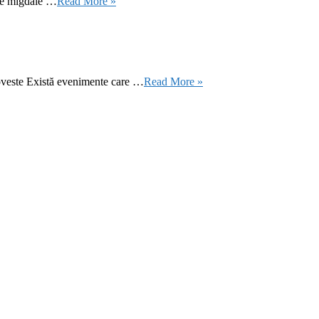
 de migdale …
Read More »
oveste Există evenimente care …
Read More »