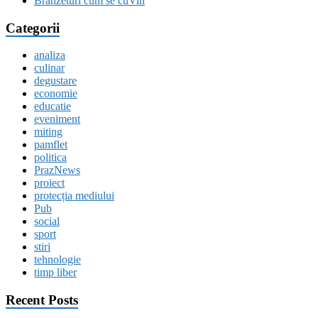
Brânzeturi cum se cuVin
Categorii
analiza
culinar
degustare
economie
educatie
eveniment
miting
pamflet
politica
PrazNews
proiect
protecția mediului
Pub
social
sport
stiri
tehnologie
timp liber
Recent Posts