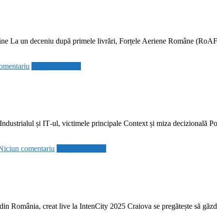
âne La un deceniu după primele livrări, Forțele Aeriene Române (RoAF)
omentariu
Citește mai mult
dustrialul și IT‑ul, victimele principale Context și miza decizională Pot
Niciun comentariu
Citește mai mult
din România, creat live la IntenCity 2025 Craiova se pregătește să găzdu