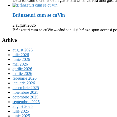
Dacă tot cauți o cremă de migdale fără zahăr care să aibă gust
Brânzeturi cum se cuVin
2 august 2026
Brânzeturi cum se cuVin – când vinul și brânza spun aceeași p
Arhive
august 2026
iulie 2026
iunie 2026
mai 2026
aprilie 2026
martie 2026
februarie 2026
ianuarie 2026
decembrie 2025
noiembrie 2025
octombrie 2025
septembrie 2025
august 2025
iulie 2025
iunie 2025