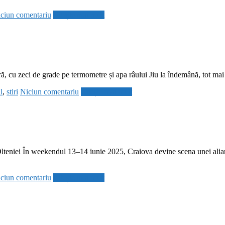
ciun comentariu
Citește mai mult
ară, cu zeci de grade pe termometre și apa râului Jiu la îndemână, tot mai
l
,
stiri
Niciun comentariu
Citește mai mult
niei În weekendul 13–14 iunie 2025, Craiova devine scena unei alianțe 
ciun comentariu
Citește mai mult