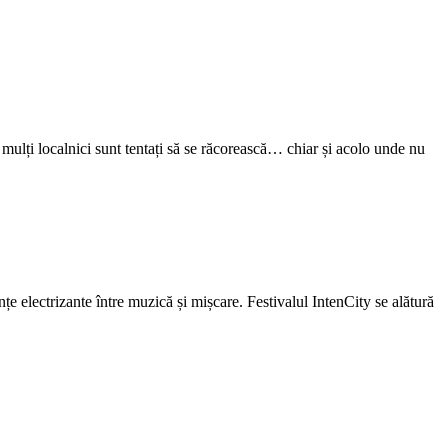
 mulți localnici sunt tentați să se răcorească… chiar și acolo unde nu
electrizante între muzică și mișcare. Festivalul IntenCity se alătură