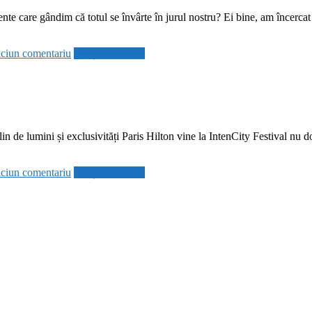
gente care gândim că totul se învârte în jurul nostru? Ei bine, am încerc
ciun comentariu
Citește mai mult
n de lumini și exclusivități Paris Hilton vine la IntenCity Festival nu d
ciun comentariu
Citește mai mult