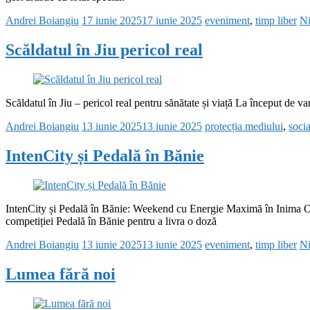
Andrei Boiangiu
17 iunie 2025
17 iunie 2025
eveniment
,
timp liber
Ni
Scăldatul în Jiu pericol real
Scăldatul în Jiu – pericol real pentru sănătate și viață La început de v
Andrei Boiangiu
13 iunie 2025
13 iunie 2025
protecția mediului
,
socia
IntenCity și Pedală în Bănie
IntenCity și Pedală în Bănie: Weekend cu Energie Maximă în Inima Olte
competiției Pedală în Bănie pentru a livra o doză
Andrei Boiangiu
13 iunie 2025
13 iunie 2025
eveniment
,
timp liber
Ni
Lumea fără noi