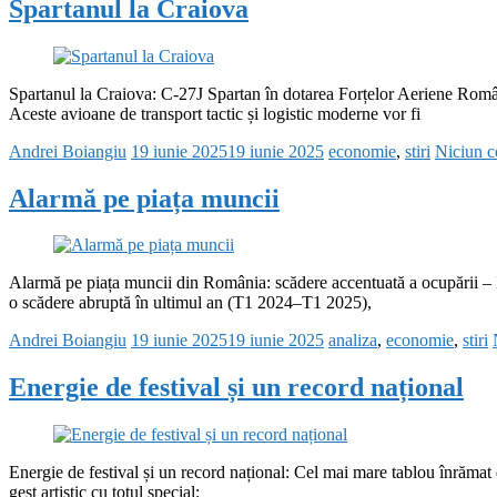
Spartanul la Craiova
Spartanul la Craiova: C‑27J Spartan în dotarea Forțelor Aeriene Rom
Aceste avioane de transport tactic și logistic moderne vor fi
Andrei Boiangiu
19 iunie 2025
19 iunie 2025
economie
,
stiri
Niciun c
Alarmă pe piața muncii
Alarmă pe piața muncii din România: scădere accentuată a ocupării – In
o scădere abruptă în ultimul an (T1 2024–T1 2025),
Andrei Boiangiu
19 iunie 2025
19 iunie 2025
analiza
,
economie
,
stiri
Energie de festival și un record național
Energie de festival și un record național: Cel mai mare tablou înrămat 
gest artistic cu totul special: