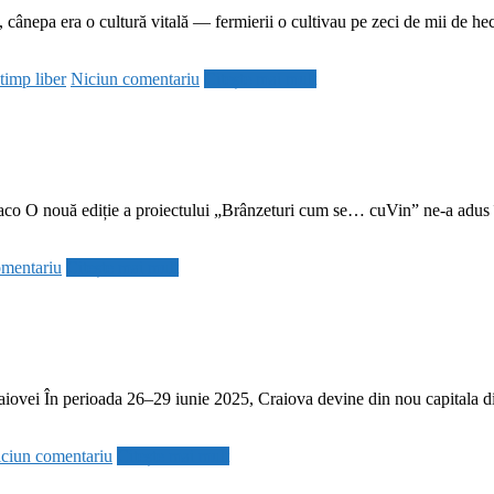
nepa era o cultură vitală — fermierii o cultivau pe zeci de mii de hectare
timp liber
Niciun comentariu
Citește mai mult
co O nouă ediție a proiectului „Brânzeturi cum se… cuVin” ne-a adus î
mentariu
Citește mai mult
raiovei În perioada 26–29 iunie 2025, Craiova devine din nou capitala dis
ciun comentariu
Citește mai mult