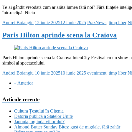
Te-ai gândit vreodată cum ar arăta lumea fără noi? Fără ființele inteli
într-o clipă. Nicio
Andrei Boiangiu
12 iunie 2025
12 iunie 2025
PrazNews
,
timp liber
Ni
Paris Hilton aprinde scena la Craiova
Paris Hilton aprinde scena la Craiova IntenCity Festival cu un show pli
simbol al spectacolului
Andrei Boiangiu
10 iunie 2025
10 iunie 2025
eveniment
,
timp liber
Ni
« Anterior
Articole recente
Cultura Țestului în Oltenia
Datoria publică a Statelor Unite
Japonia, oglinda viitorului?
Almond Butter Sunday Bites: gust de migdale, fără zahăr