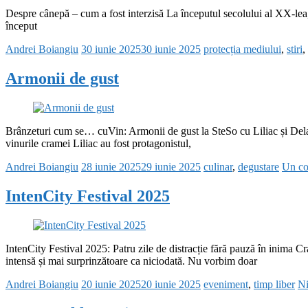
Despre cânepă – cum a fost interzisă La începutul secolului al XX‑lea, câ
început
Andrei Boiangiu
30 iunie 2025
30 iunie 2025
protecția mediului
,
stiri
,
Armonii de gust
Brânzeturi cum se… cuVin: Armonii de gust la SteSo cu Liliac și Dela
vinurile cramei Liliac au fost protagonistul,
Andrei Boiangiu
28 iunie 2025
29 iunie 2025
culinar
,
degustare
Un co
IntenCity Festival 2025
IntenCity Festival 2025: Patru zile de distracție fără pauză în inima C
intensă și mai surprinzătoare ca niciodată. Nu vorbim doar
Andrei Boiangiu
20 iunie 2025
20 iunie 2025
eveniment
,
timp liber
Ni