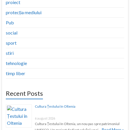
proiect
protecția mediului
Pub
social
sport
stiri
tehnologie
timp liber
Recent Posts
Cultura Țestului în Oltenia
6 august 2026
Cultura Țestului în Oltenia, un nou pas spre patrimoniul
Read More »
UNESCO. Un proiect dedicat salvării unei …