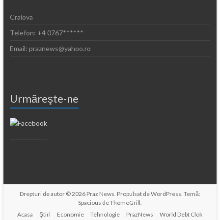
Craiova
Telefon: +4 0767******
Email: praznews@yahoo.ro
Urmăreşte-ne
Drepturi de autor © 2026
Praz News
. Propulsat de
WordPress
. Temă:
Spacious de
ThemeGrill
.
Acasa
Ştiri
Economie
Tehnologie
PrazNews
World Debt Clok