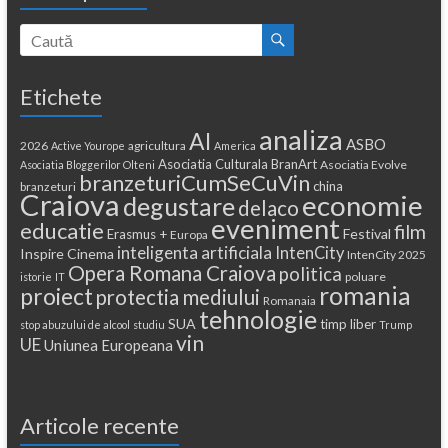
Etichete
analiza
AI
ASBO
2026
agricultura
Active Yourope
America
Asociatia Culturala BranArt
Asociatia Evolve
Asociatia Bloggerilor Olteni
branzeturiCumSeCuVin
china
branzeturi
Craiova
economie
degustare
delaco
eveniment
educatie
film
Festival
Erasmus +
Europa
inteligenta artificiala
IntenCity
Inspire Cinema
IntenCity 2025
Opera Romana Craiova
politica
poluare
istorie
IT
romania
proiect
protectia mediului
Romanaia
tehnologie
SUA
timp liber
stop abuzului de alcool
studiu
Trump
vin
UE
Uniunea Europeana
Articole recente