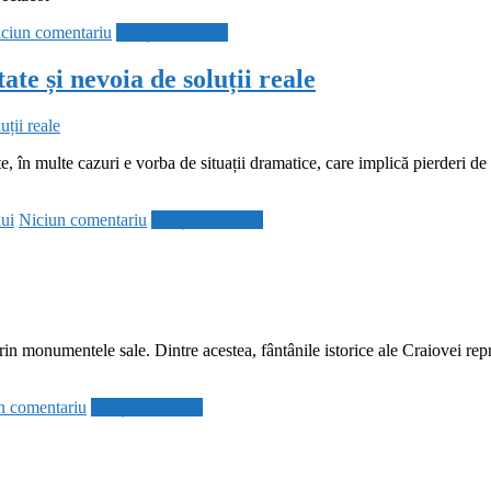
ciun comentariu
Citește mai mult
te și nevoia de soluții reale
în multe cazuri e vorba de situații dramatice, care implică pierderi de v
lui
Niciun comentariu
Citește mai mult
prin monumentele sale. Dintre acestea, fântânile istorice ale Craiovei rep
 comentariu
Citește mai mult