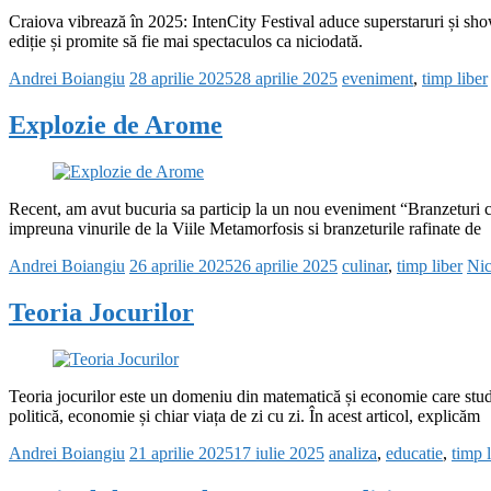
Craiova vibrează în 2025: IntenCity Festival aduce superstaruri și show
ediție și promite să fie mai spectaculos ca niciodată.
Andrei Boiangiu
28 aprilie 2025
28 aprilie 2025
eveniment
,
timp liber
Explozie de Arome
Recent, am avut bucuria sa particip la un nou eveniment “Branzeturi cu
impreuna vinurile de la Viile Metamorfosis si branzeturile rafinate de
Andrei Boiangiu
26 aprilie 2025
26 aprilie 2025
culinar
,
timp liber
Nic
Teoria Jocurilor
Teoria jocurilor este un domeniu din matematică și economie care studiază
politică, economie și chiar viața de zi cu zi. În acest articol, explicăm
Andrei Boiangiu
21 aprilie 2025
17 iulie 2025
analiza
,
educatie
,
timp l