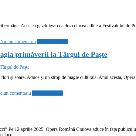
raturii române. Acestea gazduiesc cea de-a cincea ediție a Festivalului d
Niciun comentariu
Citește mai mult
gia primăverii la Târgul de Paște
ri și soare. Aduce și un strop de magie culturală. Anul acesta, Opera
ciun comentariu
Citește mai mult
acci” Pe 12 aprilie 2025, Opera Română Craiova aduce în fața publiculu
ectacol