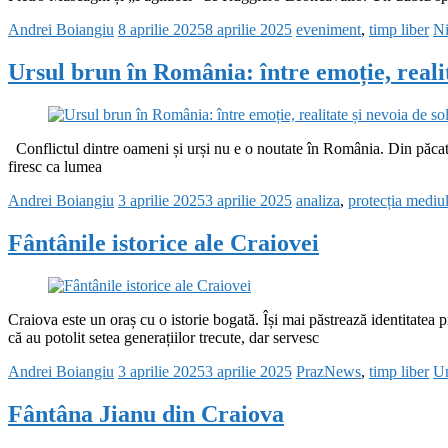
Andrei Boiangiu
8 aprilie 2025
8 aprilie 2025
eveniment
,
timp liber
Ni
Ursul brun în România: între emoție, realita
Conflictul dintre oameni și urși nu e o noutate în România. Din păcate, 
firesc ca lumea
Andrei Boiangiu
3 aprilie 2025
3 aprilie 2025
analiza
,
protecția mediu
Fântânile istorice ale Craiovei
Craiova este un oraș cu o istorie bogată. Își mai păstrează identitatea 
că au potolit setea generațiilor trecute, dar servesc
Andrei Boiangiu
3 aprilie 2025
3 aprilie 2025
PrazNews
,
timp liber
Un
Fântâna Jianu din Craiova