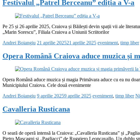
Festivalul „Patrel Berceanu” ediția a V-a
Pe 25 și 26 aprilie 2025, Craiova și Băilești devin spații vii ale lite
„Marin Sorescu”, Filiala Craiova a Uniunii Scriitorilor
Andrei Boiangiu
21 aprilie 2025
21 aprilie 2025
eveniment
,
timp liber
Opera Română Craiova aduce muzica și ma
Opera Română aduce muzica și magia Primăvara aduce cu ea nu doar flo
Municipiului Craiova. Cele două evenimente
Andrei Boiangiu
9 aprilie 2025
9 aprilie 2025
eveniment
,
timp liber
Ni
Cavalleria Rusticana
O seară de operă intensă la Craiova: „Cavalleria Rusticana” și „Pagli
Pietro Mascagni și „Pagliacci” de Ruggiero Leoncavallo. Un dublu sp