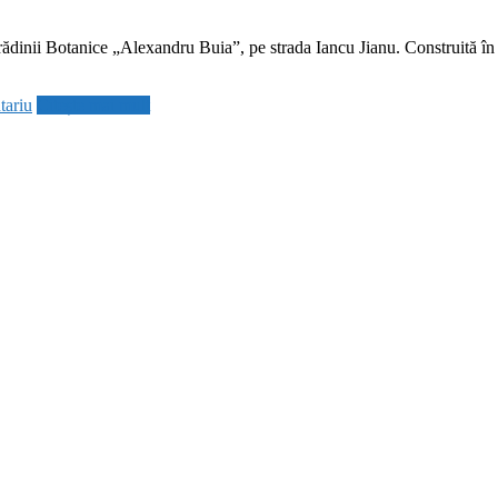
rădinii Botanice „Alexandru Buia”, pe strada Iancu Jianu. Construită în 
tariu
Citește mai mult