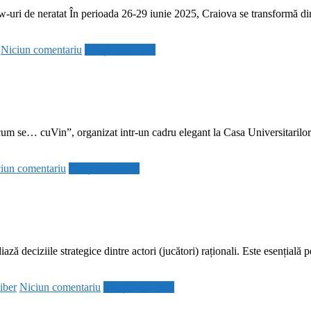
-uri de neratat În perioada 26-29 iunie 2025, Craiova se transformă din n
Niciun comentariu
Citește mai mult
m se… cuVin”, organizat intr-un cadru elegant la Casa Universitarilor (
iun comentariu
Citește mai mult
 deciziile strategice dintre actori (jucători) raționali. Este esențială pe
iber
Niciun comentariu
Citește mai mult