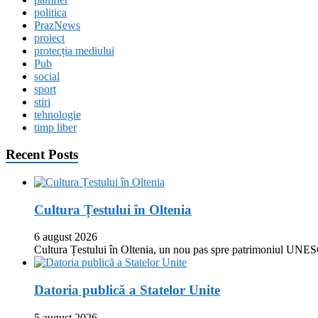
politica
PrazNews
proiect
protecția mediului
Pub
social
sport
stiri
tehnologie
timp liber
Recent Posts
Cultura Țestului în Oltenia
6 august 2026
Cultura Țestului în Oltenia, un nou pas spre patrimoniul UNES
Datoria publică a Statelor Unite
5 august 2026