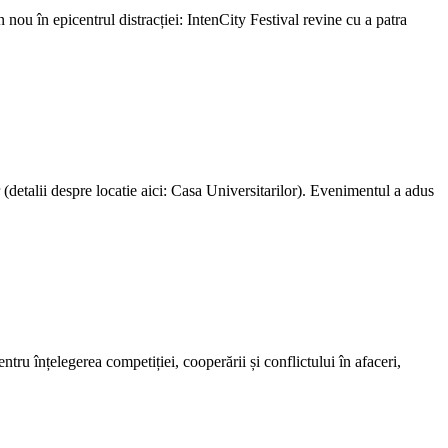
ou în epicentrul distracției: IntenCity Festival revine cu a patra
detalii despre locatie aici: Casa Universitarilor). Evenimentul a adus
ntru înțelegerea competiției, cooperării și conflictului în afaceri,