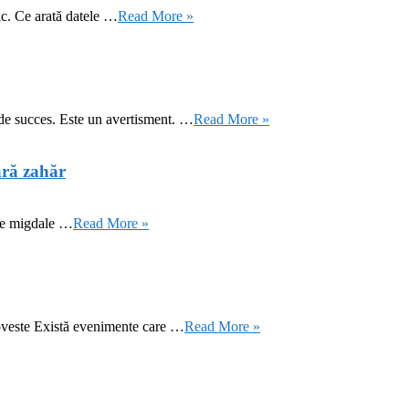
ic. Ce arată datele …
Read More »
 de succes. Este un avertisment. …
Read More »
ără zahăr
 de migdale …
Read More »
oveste Există evenimente care …
Read More »