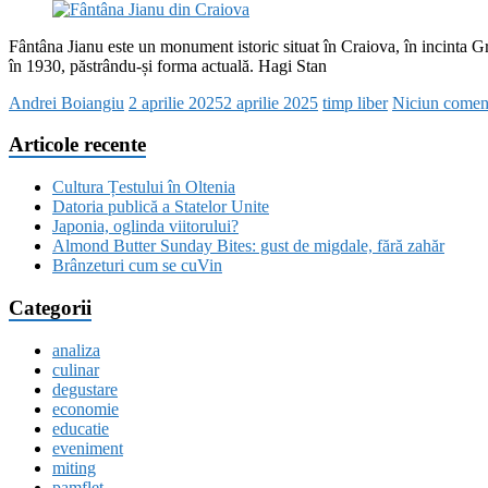
Fântâna Jianu este un monument istoric situat în Craiova, în incinta G
în 1930, păstrându-și forma actuală. Hagi Stan
Andrei Boiangiu
2 aprilie 2025
2 aprilie 2025
timp liber
Niciun comen
Articole recente
Cultura Țestului în Oltenia
Datoria publică a Statelor Unite
Japonia, oglinda viitorului?
Almond Butter Sunday Bites: gust de migdale, fără zahăr
Brânzeturi cum se cuVin
Categorii
analiza
culinar
degustare
economie
educatie
eveniment
miting
pamflet