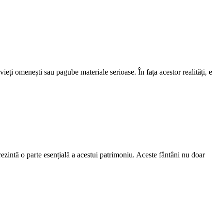
ieți omenești sau pagube materiale serioase. În fața acestor realități, e
rezintă o parte esențială a acestui patrimoniu. Aceste fântâni nu doar