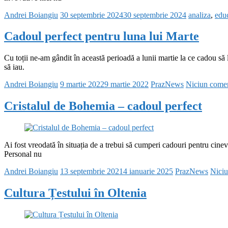
Andrei Boiangiu
30 septembrie 2024
30 septembrie 2024
analiza
,
educ
Cadoul perfect pentru luna lui Marte
Cu toții ne-am gândit în această perioadă a lunii martie la ce cadou să 
să iau.
Andrei Boiangiu
9 martie 2022
9 martie 2022
PrazNews
Niciun comen
Cristalul de Bohemia – cadoul perfect
Ai fost vreodată în situația de a trebui să cumperi cadouri pentru cinev
Personal nu
Andrei Boiangiu
13 septembrie 2021
4 ianuarie 2025
PrazNews
Niciu
Cultura Țestului în Oltenia