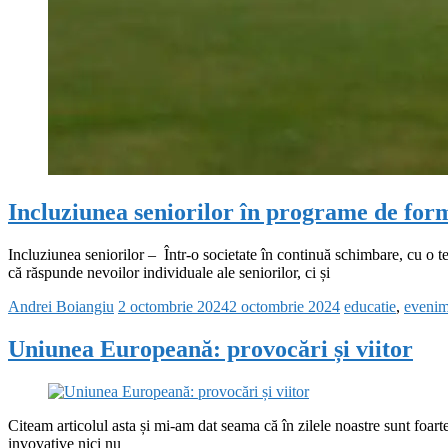
Incluziunea seniorilor în programe de form
Incluziunea seniorilor – Într-o societate în continuă schimbare, cu o 
că răspunde nevoilor individuale ale seniorilor, ci și
Andrei Boiangiu
2 octombrie 2024
2 octombrie 2024
educatie
,
evenim
Uniunea Europeană: provocări și viitor
Citeam articolul asta și mi-am dat seama că în zilele noastre sunt foar
invovative nici nu