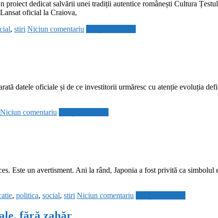
roiect dedicat salvării unei tradiții autentice românești Cultura Țest
Lansat oficial la Craiova,
cial
,
stiri
Niciun comentariu
Citește mai mult
rată datele oficiale și de ce investitorii urmăresc cu atenție evoluția def
Niciun comentariu
Citește mai mult
. Este un avertisment. Ani la rând, Japonia a fost privită ca simbolul ef
atie
,
politica
,
social
,
stiri
Niciun comentariu
Citește mai mult
le, fără zahăr