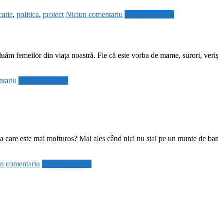
atie
,
politica
,
proiect
Niciun comentariu
Citește mai mult
luăm femeilor din viața noastră. Fie că este vorba de mame, surori, verișo
tariu
Citește mai mult
a care este mai mofturos? Mai ales când nici nu stai pe un munte de bani?
n comentariu
Citește mai mult