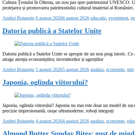
Cultura Țestului în Oltenia, un nou pas spre patrimoniul UNESCO. Un p
protejarea și promovarea patrimoniului cultural imaterial al României. 
Andrei Boiangiu
6 august 2026
6 august 2026
educatie
,
eveniment
,
so
Datoria publică a Statelor Unite
Datoria publică a Statelor Unite se apropie de un nou prag istoric. Ce a
atrage atenția economiștilor, investitorilor și agențiilor
Andrei Boiangiu
5 august 2026
5 august 2026
analiza
,
economie
,
stiri
Japonia, oglinda viitorului?
Japonia, oglinda viitorului? Japonia nu mai este doar un model de succes
precizie impresionantă, orașe ultramoderne, roboți integrați
Andrei Boiangiu
4 august 2026
4 august 2026
analiza
,
economie
,
educ
Almond Butter Sunday Bites: gust de migda