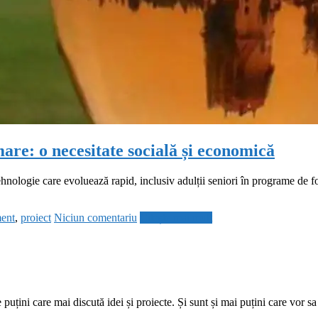
are: o necesitate socială și economică
tehnologie care evoluează rapid, inclusiv adulții seniori în programe de
ent
,
proiect
Niciun comentariu
Citește mai mult
te puțini care mai discută idei și proiecte. Și sunt și mai puțini care vo