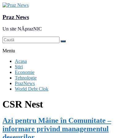
Praz News
Un site NĂprazNIC
Meniu
Acasa
Ştiri
Economie
Tehnologie
PrazNews
World Debt Clok
CSR Nest
Azi pentru Mâine în Comunitate –
informare privind managementul
deșeurilor