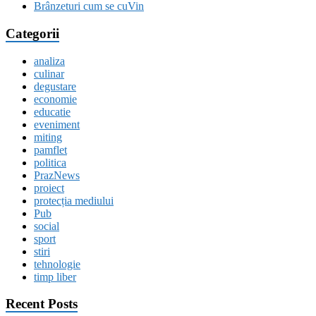
Brânzeturi cum se cuVin
Categorii
analiza
culinar
degustare
economie
educatie
eveniment
miting
pamflet
politica
PrazNews
proiect
protecția mediului
Pub
social
sport
stiri
tehnologie
timp liber
Recent Posts