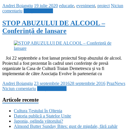
Andrei Boiangiu
19 iulie 2020
educatie
,
eveniment
,
proiect
Niciun
comentariu
Citește mai mult
STOP ABUZULUI DE ALCOOL –
Conferință de lansare
Joi 22 septembrie a fost lansat proiectul Stop abuzului de alcool.
Proiectul a fost prezentat în cadrul unei conferințe de presă
organizate la Casa de Cultură Traian Demetrescu și va fi
implementat de către Asociația Evolve în parteneriat cu
Andrei Boiangiu
23 septembrie 2016
28 septembrie 2016
PrazNews
Niciun comentariu
Citește mai mult
Articole recente
Cultura Țestului în Oltenia
Datoria publică a Statelor Unite
Japonia, oglinda viitorului?
Almond Butter Sunday Bites: gust de migdale, fără zahăr