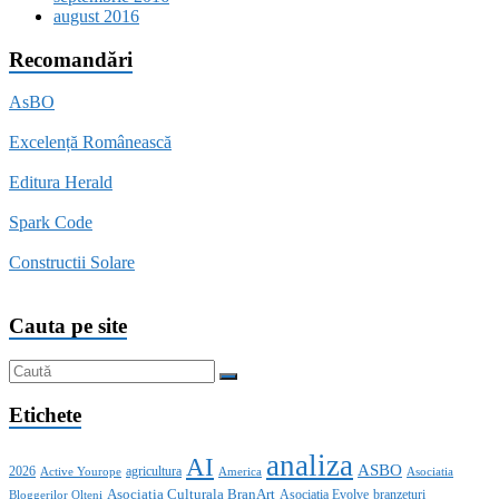
august 2016
Recomandări
AsBO
Excelență Românească
Editura Herald
Spark Code
Constructii Solare
Cauta pe site
Etichete
analiza
AI
ASBO
2026
agricultura
Active Yourope
America
Asociatia
Asociatia Culturala BranArt
Asociatia Evolve
branzeturi
Bloggerilor Olteni