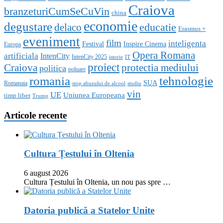
Craiova
branzeturiCumSeCuVin
china
economie
degustare
educatie
delaco
Erasmus +
eveniment
film
inteligenta
Festival
Inspire Cinema
Europa
Opera Romana
artificiala
IntenCity
IntenCity 2025
istorie
IT
proiect
Craiova
protectia mediului
politica
poluare
romania
tehnologie
SUA
Romanaia
stop abuzului de alcool
studiu
vin
UE
Uniunea Europeana
timp liber
Trump
Articole recente
Cultura Țestului în Oltenia
6 august 2026
Cultura Țestului în Oltenia, un nou pas spre …
Datoria publică a Statelor Unite