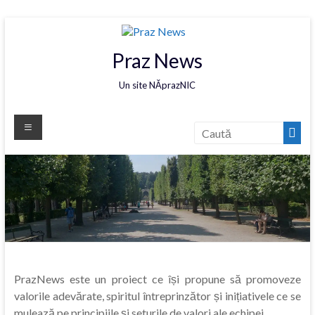
Praz News
Un site NĂprazNIC
PrazNews este un proiect ce își propune să promoveze
valorile adevărate, spiritul întreprinzător și inițiativele ce se
mulează pe principiile și seturile de valori ale echipei.