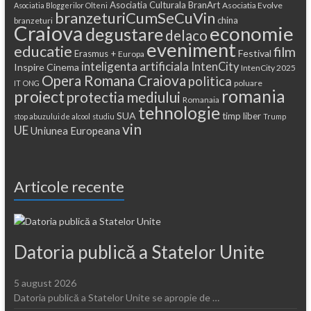
Asociatia Culturala BranArt
Asociatia Evolve
Asociatia Bloggerilor Olteni
branzeturiCumSeCuVin
china
branzeturi
Craiova
economie
degustare
delaco
eveniment
educatie
film
Festival
Erasmus +
Europa
inteligenta artificiala
IntenCity
Inspire Cinema
IntenCity 2025
Opera Romana Craiova
politica
poluare
IT
ONG
romania
proiect
protectia mediului
Romanaia
tehnologie
SUA
timp liber
stop abuzului de alcool
studiu
Trump
vin
UE
Uniunea Europeana
Articole recente
Datoria publică a Statelor Unite
5 august 2026
Datoria publică a Statelor Unite se apropie de …