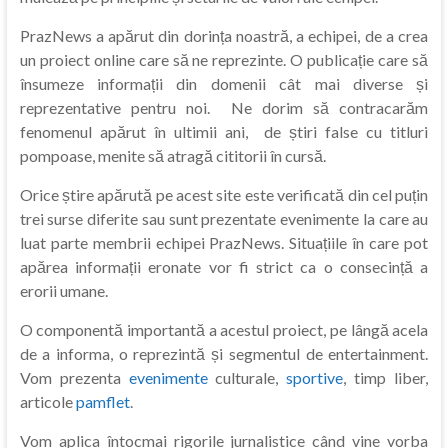
PrazNews a apărut din dorința noastră, a echipei, de a crea
un proiect online care să ne reprezinte. O publicație care să
însumeze informații din domenii cât mai diverse și
reprezentative pentru noi. Ne dorim să contracarăm
fenomenul apărut în ultimii ani, de știri false cu titluri
pompoase, menite să atragă cititorii în cursă.
Orice știre apărută pe acest site este verificată din cel puțin
trei surse diferite sau sunt prezentate evenimente la care au
luat parte membrii echipei PrazNews. Situațiile în care pot
apărea informații eronate vor fi strict ca o consecință a
erorii umane.
O componentă importantă a acestul proiect, pe lângă acela
de a informa, o reprezintă și segmentul de entertainment.
Vom prezenta
evenimente
culturale,
sportive
, timp liber,
articole
pamflet
.
Vom aplica întocmai rigorile jurnalistice când vine vorba