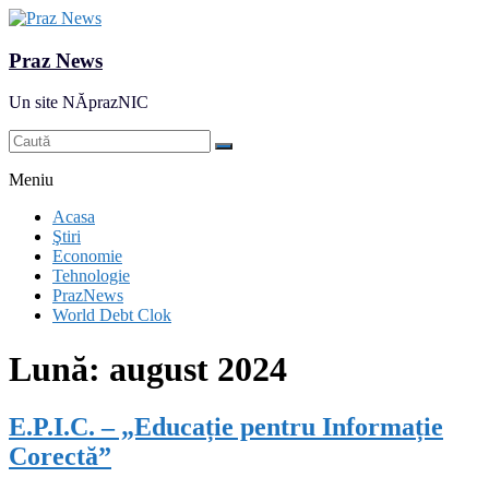
Praz News
Un site NĂprazNIC
Meniu
Acasa
Ştiri
Economie
Tehnologie
PrazNews
World Debt Clok
Lună:
august 2024
E.P.I.C. – „Educație pentru Informație
Corectă”