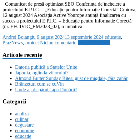
Comunicat de presă optimizat SEO Conferința de încheiere a
proiectului E.P.I.C. – „Educație pentru Informație Corectă” Craiova,
12 august 2024 Asociația Active Yourope anunță finalizarea cu
succes a proiectului E.P.I.C. – Educație pentru Informație Corectă
(nr. EFCIVIC_EM2023_02), o inițiativă
Andrei Boiangiu
9 august 2024
13 septembrie 2024
educatie
,
PrazNews
,
proiect
Niciun comentariu
Citește mai mult
Articole recente
Datoria publică a Statelor Unite
Japonia, oglinda viitorului?
Almond Butter Sunday Bites: gust de migdale, fără zahăr
Brânzeturi cum se cuVin
Unde a „dispărut” apa Dunării?
Categorii
analiza
culinar
degustare
economie
educatie