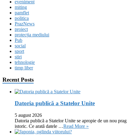
eveniment
miting
pamflet
politica
PrazNews
proiect
protecția mediului
Pub
social
sport
stiri
tehnologie
timp liber
Recent Posts
Datoria publică a Statelor Unite
5 august 2026
Datoria publică a Statelor Unite se apropie de un nou prag
istoric. Ce arată datele …
Read More »