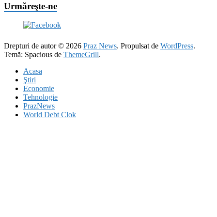
Urmăreşte-ne
Drepturi de autor © 2026
Praz News
. Propulsat de
WordPress
.
Temă: Spacious de
ThemeGrill
.
Acasa
Ştiri
Economie
Tehnologie
PrazNews
World Debt Clok