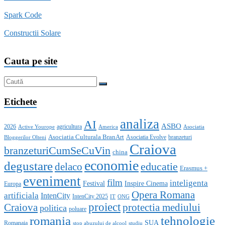
Spark Code
Constructii Solare
Cauta pe site
Etichete
analiza
AI
ASBO
2026
agricultura
Active Yourope
America
Asociatia
Asociatia Culturala BranArt
Asociatia Evolve
branzeturi
Bloggerilor Olteni
Craiova
branzeturiCumSeCuVin
china
economie
degustare
educatie
delaco
Erasmus +
eveniment
film
inteligenta
Festival
Inspire Cinema
Europa
Opera Romana
artificiala
IntenCity
IntenCity 2025
IT
ONG
proiect
Craiova
protectia mediului
politica
poluare
romania
tehnologie
SUA
Romanaia
stop abuzului de alcool
studiu