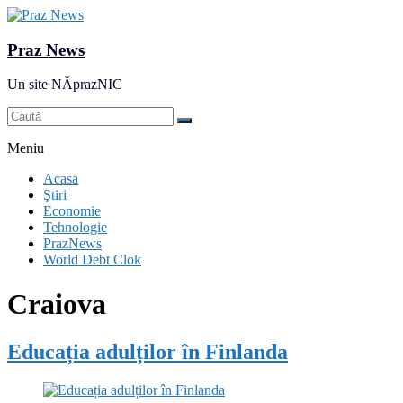
Praz News
Un site NĂprazNIC
Meniu
Acasa
Ştiri
Economie
Tehnologie
PrazNews
World Debt Clok
Craiova
Educația adulților în Finlanda