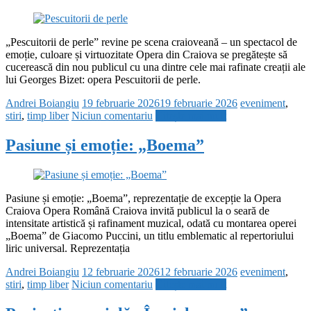
„Pescuitorii de perle” revine pe scena craioveană – un spectacol de
emoție, culoare și virtuozitate Opera din Craiova se pregătește să
cucerească din nou publicul cu una dintre cele mai rafinate creații ale
lui Georges Bizet: opera Pescuitorii de perle.
Andrei Boiangiu
19 februarie 2026
19 februarie 2026
eveniment
,
stiri
,
timp liber
Niciun comentariu
Citește mai mult
Pasiune și emoție: „Boema”
Pasiune și emoție: „Boema”, reprezentație de excepție la Opera
Craiova Opera Română Craiova invită publicul la o seară de
intensitate artistică și rafinament muzical, odată cu montarea operei
„Boema” de Giacomo Puccini, un titlu emblematic al repertoriului
liric universal. Reprezentația
Andrei Boiangiu
12 februarie 2026
12 februarie 2026
eveniment
,
stiri
,
timp liber
Niciun comentariu
Citește mai mult