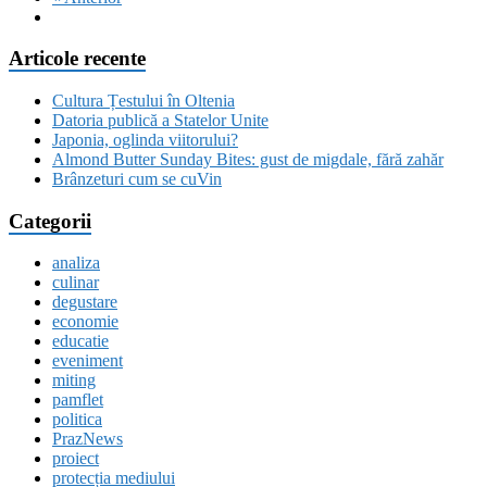
Articole recente
Cultura Țestului în Oltenia
Datoria publică a Statelor Unite
Japonia, oglinda viitorului?
Almond Butter Sunday Bites: gust de migdale, fără zahăr
Brânzeturi cum se cuVin
Categorii
analiza
culinar
degustare
economie
educatie
eveniment
miting
pamflet
politica
PrazNews
proiect
protecția mediului