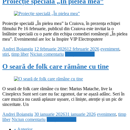
Proiecție specială „În pielea mea”
Proiecție specială „În pielea mea” la Craiova, în prezența echipei
filmului Pe 16 februarie, publicul din Craiova este invitat la o
întâlnire specială cu o parte din echipa comediei românești „În pielea
mea”. Evenimentul are loc la Inspire VIP Electroputere
Andrei Boiangiu
12 februarie 2026
12 februarie 2026
eveniment
,
stiri
,
timp liber
Niciun comentariu
Citește mai mult
O seară de folk care rămâne cu tine
O seară de folk care rămâne cu tine: Marius Matache, live la
Cineplexx Sunt seri care nu fac zgomot, dar se așază adânc. Seri în
care muzica nu caută aplauze ușoare, ci liniște, atenție și un pic de
sinceritate. Un
Andrei Boiangiu
30 ianuarie 2026
31 ianuarie 2026
eveniment
,
timp
liber
Niciun comentariu
Citește mai mult
« Anterior