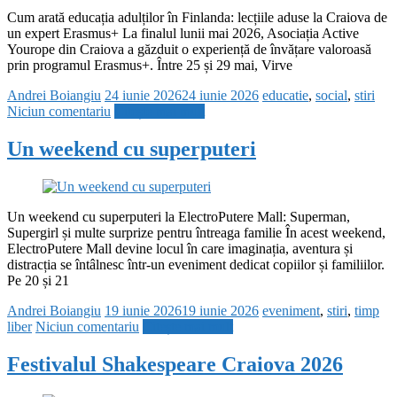
Cum arată educația adulților în Finlanda: lecțiile aduse la Craiova de
un expert Erasmus+ La finalul lunii mai 2026, Asociația Active
Yourope din Craiova a găzduit o experiență de învățare valoroasă
prin programul Erasmus+. Între 25 și 29 mai, Virve
Andrei Boiangiu
24 iunie 2026
24 iunie 2026
educatie
,
social
,
stiri
Niciun comentariu
Citește mai mult
Un weekend cu superputeri
Un weekend cu superputeri la ElectroPutere Mall: Superman,
Supergirl și multe surprize pentru întreaga familie În acest weekend,
ElectroPutere Mall devine locul în care imaginația, aventura și
distracția se întâlnesc într-un eveniment dedicat copiilor și familiilor.
Pe 20 și 21
Andrei Boiangiu
19 iunie 2026
19 iunie 2026
eveniment
,
stiri
,
timp
liber
Niciun comentariu
Citește mai mult
Festivalul Shakespeare Craiova 2026