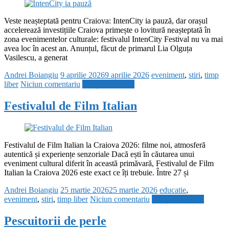
Veste neașteptată pentru Craiova: IntenCity ia pauză, dar orașul
accelerează investițiile Craiova primește o lovitură neașteptată în
zona evenimentelor culturale: festivalul IntenCity Festival nu va mai
avea loc în acest an. Anunțul, făcut de primarul Lia Olguța
Vasilescu, a generat
Andrei Boiangiu
9 aprilie 2026
9 aprilie 2026
eveniment
,
stiri
,
timp
liber
Niciun comentariu
Citește mai mult
Festivalul de Film Italian
Festivalul de Film Italian la Craiova 2026: filme noi, atmosferă
autentică și experiențe senzoriale Dacă ești în căutarea unui
eveniment cultural diferit în această primăvară, Festivalul de Film
Italian la Craiova 2026 este exact ce îți trebuie. Între 27 și
Andrei Boiangiu
25 martie 2026
25 martie 2026
educatie
,
eveniment
,
stiri
,
timp liber
Niciun comentariu
Citește mai mult
Pescuitorii de perle