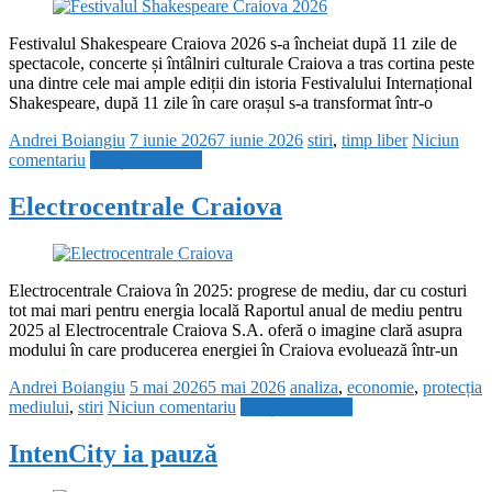
Festivalul Shakespeare Craiova 2026 s-a încheiat după 11 zile de
spectacole, concerte și întâlniri culturale Craiova a tras cortina peste
una dintre cele mai ample ediții din istoria Festivalului Internațional
Shakespeare, după 11 zile în care orașul s-a transformat într-o
Andrei Boiangiu
7 iunie 2026
7 iunie 2026
stiri
,
timp liber
Niciun
comentariu
Citește mai mult
Electrocentrale Craiova
Electrocentrale Craiova în 2025: progrese de mediu, dar cu costuri
tot mai mari pentru energia locală Raportul anual de mediu pentru
2025 al Electrocentrale Craiova S.A. oferă o imagine clară asupra
modului în care producerea energiei în Craiova evoluează într-un
Andrei Boiangiu
5 mai 2026
5 mai 2026
analiza
,
economie
,
protecția
mediului
,
stiri
Niciun comentariu
Citește mai mult
IntenCity ia pauză