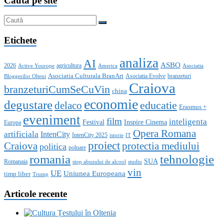
Cauta pe site
Etichete
analiza
AI
ASBO
2026
agricultura
Active Yourope
America
Asociatia
Asociatia Culturala BranArt
Asociatia Evolve
branzeturi
Bloggerilor Olteni
Craiova
branzeturiCumSeCuVin
china
economie
degustare
educatie
delaco
Erasmus +
eveniment
film
inteligenta
Festival
Inspire Cinema
Europa
Opera Romana
artificiala
IntenCity
IntenCity 2025
istorie
IT
proiect
Craiova
protectia mediului
politica
poluare
romania
tehnologie
SUA
Romanaia
stop abuzului de alcool
studiu
vin
UE
Uniunea Europeana
timp liber
Trump
Articole recente