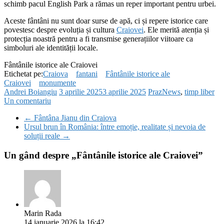
schimb pacul English Park a rămas un reper important pentru urbei.
Aceste fântâni nu sunt doar surse de apă, ci și repere istorice care
povestesc despre evoluția și cultura
Craiovei
. Ele merită atenția și
protecția noastră pentru a fi transmise generațiilor viitoare ca
simboluri ale identității locale.
Fântânile istorice ale Craiovei
Etichetat pe:
Craiova
fantani
Fântânile istorice ale
Craiovei
monumente
Andrei Boiangiu
3 aprilie 2025
3 aprilie 2025
PrazNews
,
timp liber
Un comentariu
←
Fântâna Jianu din Craiova
Ursul brun în România: între emoție, realitate și nevoia de
soluții reale
→
Un gând despre „
Fântânile istorice ale Craiovei
”
Marin Rada
14 ianuarie 2026 la 16:42