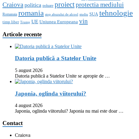
proiect
Craiova
protectia mediului
politica
poluare
romania
tehnologie
SUA
Romanaia
stop abuzului de alcool
studiu
vin
UE
Uniunea Europeana
timp liber
Trump
Articole recente
Datoria publică a Statelor Unite
5 august 2026
Datoria publică a Statelor Unite se apropie de …
Japonia, oglinda viitorului?
4 august 2026
Japonia, oglinda viitorului? Japonia nu mai este doar …
Contact
Craiova