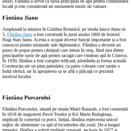
astăzi. Fântâna a servit ca sursă principală de apă pentru comunitatea
locală și este considerată un monument istoric de valoare.
Fântâna Jianu
Amplasată la intrarea în Grădina Botanică, pe strada Iancu Jianu nr.
5,
Fântâna Jianu
a fost construită în jurul anului 1800 de boierul
Hagi Stan Jianu. Acesta a ocupat diverse funcții importante și a fost
cunoscut pentru misiunile sale diplomatice. Fântâna a devenit un
punct de popas pentru căruțașii care intrau în oraș, fiind una dintre
principalele surse de apă pentru sacagii care vindeau apă în Craiova.
În 1930, fântâna a fost complet refăcută, păstrându-și forma actuală.
Construcția are un plan patrulater, cu patru coloane care susțin o
boltă sferică, iar în apropierea sa se află o plăcuță ce prezintă
istoricul locului.
Fântâna Purcarului
Fântâna Purcarului, situată pe strada Matei Basarab, a fost construită
în 1818 de negustorii Pavel Teodor și Kir Marin Bulugbașa,
implicați în comerțul cu porci. Inițial, fântâna reprezenta unicul
mijloc de alimentare cu apă al locuitorilor din zonă. De-a lungul
timpului, fântâna a suferit multiple reparații, inclusiv în 1927 și