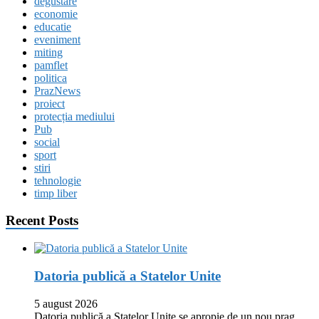
degustare
economie
educatie
eveniment
miting
pamflet
politica
PrazNews
proiect
protecția mediului
Pub
social
sport
stiri
tehnologie
timp liber
Recent Posts
Datoria publică a Statelor Unite
5 august 2026
Datoria publică a Statelor Unite se apropie de un nou prag