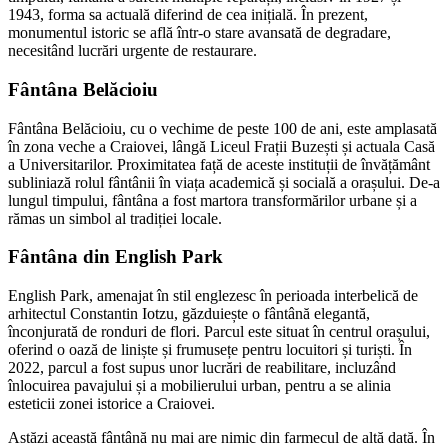
1943, forma sa actuală diferind de cea inițială. În prezent,
monumentul istoric se află într-o stare avansată de degradare,
necesitând lucrări urgente de restaurare.
Fântâna Belăcioiu
Fântâna Belăcioiu, cu o vechime de peste 100 de ani, este amplasată
în zona veche a Craiovei, lângă Liceul Frații Buzești și actuala Casă
a Universitarilor. Proximitatea față de aceste instituții de învățământ
subliniază rolul fântânii în viața academică și socială a orașului. De-a
lungul timpului, fântâna a fost martora transformărilor urbane și a
rămas un simbol al tradiției locale.
Fântâna din English Park
English Park, amenajat în stil englezesc în perioada interbelică de
arhitectul Constantin Iotzu, găzduiește o fântână elegantă,
înconjurată de ronduri de flori. Parcul este situat în centrul orașului,
oferind o oază de liniște și frumusețe pentru locuitori și turiști. În
2022, parcul a fost supus unor lucrări de reabilitare, incluzând
înlocuirea pavajului și a mobilierului urban, pentru a se alinia
esteticii zonei istorice a Craiovei.
Astăzi această fântână nu mai are nimic din farmecul de altă dată. În