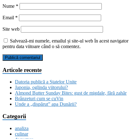
Nume
*
Email
*
Site web
Salvează-mi numele, emailul și site-ul web în acest navigator
pentru data viitoare când o să comentez.
Articole recente
Datoria publică a Statelor Unite
Japonia, oglinda viitorului?
Almond Butter Sunday Bites: gust de migdale, fără zahăr
Brânzeturi cum se cuVin
Unde a „dispărut” apa Dunării?
Categorii
analiza
culinar