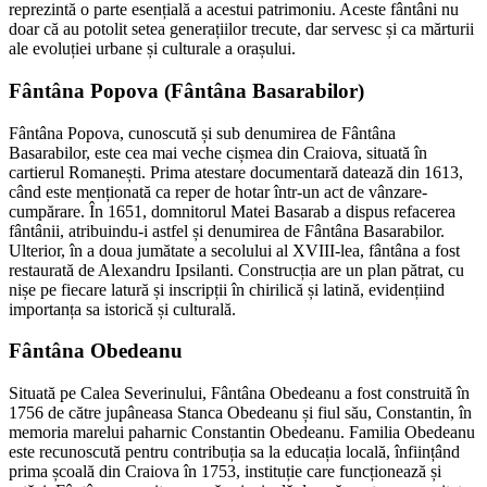
reprezintă o parte esențială a acestui patrimoniu. Aceste fântâni nu
doar că au potolit setea generațiilor trecute, dar servesc și ca mărturii
ale evoluției urbane și culturale a orașului.
Fântâna Popova (Fântâna Basarabilor)
Fântâna Popova, cunoscută și sub denumirea de Fântâna
Basarabilor, este cea mai veche cișmea din Craiova, situată în
cartierul Romanești. Prima atestare documentară datează din 1613,
când este menționată ca reper de hotar într-un act de vânzare-
cumpărare. În 1651, domnitorul Matei Basarab a dispus refacerea
fântânii, atribuindu-i astfel și denumirea de Fântâna Basarabilor.
Ulterior, în a doua jumătate a secolului al XVIII-lea, fântâna a fost
restaurată de Alexandru Ipsilanti. Construcția are un plan pătrat, cu
nișe pe fiecare latură și inscripții în chirilică și latină, evidențiind
importanța sa istorică și culturală.
Fântâna Obedeanu
Situată pe Calea Severinului, Fântâna Obedeanu a fost construită în
1756 de către jupâneasa Stanca Obedeanu și fiul său, Constantin, în
memoria marelui paharnic Constantin Obedeanu. Familia Obedeanu
este recunoscută pentru contribuția sa la educația locală, înființând
prima școală din Craiova în 1753, instituție care funcționează și