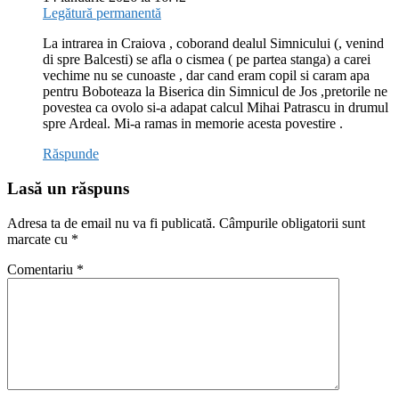
Legătură permanentă
La intrarea in Craiova , coborand dealul Simnicului (, venind
di spre Balcesti) se afla o cismea ( pe partea stanga) a carei
vechime nu se cunoaste , dar cand eram copil si caram apa
pentru Boboteaza la Biserica din Simnicul de Jos ,pretorile ne
povestea ca ovolo si-a adapat calcul Mihai Patrascu in drumul
spre Ardeal. Mi-a ramas in memorie acesta povestire .
Răspunde
Lasă un răspuns
Adresa ta de email nu va fi publicată.
Câmpurile obligatorii sunt
marcate cu
*
Comentariu
*