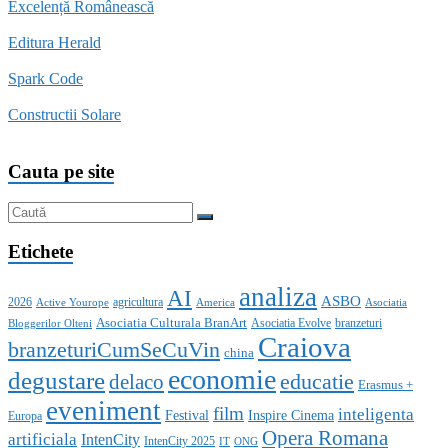
Excelență Românească
Editura Herald
Spark Code
Constructii Solare
Cauta pe site
Etichete
analiza
AI
ASBO
2026
agricultura
Active Yourope
America
Asociatia
Asociatia Culturala BranArt
Asociatia Evolve
branzeturi
Bloggerilor Olteni
Craiova
branzeturiCumSeCuVin
china
economie
degustare
educatie
delaco
Erasmus +
eveniment
film
inteligenta
Festival
Inspire Cinema
Europa
Opera Romana
artificiala
IntenCity
IntenCity 2025
IT
ONG