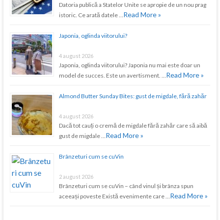
Datoria publică a Statelor Unite se apropie de un nou prag
Read More »
istoric. Ce arată datele …
Japonia, oglinda viitorului?
4 august 2026
Japonia, oglinda viitorului? Japonia nu mai este doar un
Read More »
model de succes. Este un avertisment. …
Almond Butter Sunday Bites: gust de migdale, fără zahăr
4 august 2026
Dacă tot cauți o cremă de migdale fără zahăr care să aibă
Read More »
gust de migdale …
Brânzeturi cum se cuVin
2 august 2026
Brânzeturi cum se cuVin – când vinul și brânza spun
Read More »
aceeași poveste Există evenimente care …