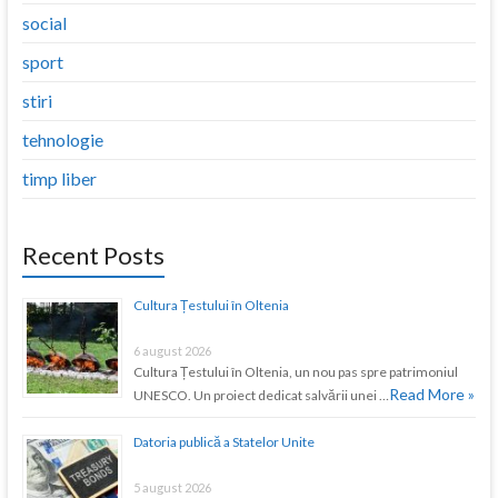
social
sport
stiri
tehnologie
timp liber
Recent Posts
Cultura Țestului în Oltenia
6 august 2026
Cultura Țestului în Oltenia, un nou pas spre patrimoniul
Read More »
UNESCO. Un proiect dedicat salvării unei …
Datoria publică a Statelor Unite
5 august 2026