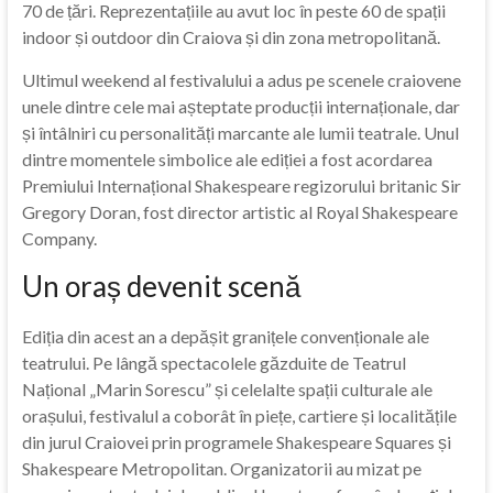
70 de țări. Reprezentațiile au avut loc în peste 60 de spații
indoor și outdoor din Craiova și din zona metropolitană.
Ultimul weekend al festivalului a adus pe scenele craiovene
unele dintre cele mai așteptate producții internaționale, dar
și întâlniri cu personalități marcante ale lumii teatrale. Unul
dintre momentele simbolice ale ediției a fost acordarea
Premiului Internațional Shakespeare regizorului britanic Sir
Gregory Doran, fost director artistic al Royal Shakespeare
Company.
Un oraș devenit scenă
Ediția din acest an a depășit granițele convenționale ale
teatrului. Pe lângă spectacolele găzduite de Teatrul
Național „Marin Sorescu” și celelalte spații culturale ale
orașului, festivalul a coborât în piețe, cartiere și localitățile
din jurul Craiovei prin programele Shakespeare Squares și
Shakespeare Metropolitan. Organizatorii au mizat pe