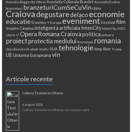
Asociatia Culturala BranArt
Asociatia Evolve
Asociatia Bloggerilor Olteni
branzeturiCumSeCuVin
china
branzeturi
Craiova
economie
degustare
delaco
eveniment
educatie
film
Festival
Erasmus +
Europa
inteligenta artificiala
IntenCity
Inspire Cinema
IntenCity 2025
Opera Romana Craiova
politica
poluare
istorie
IT
romania
proiect
protectia mediului
Romanaia
tehnologie
SUA
timp liber
stop abuzului de alcool
studiu
Trump
vin
UE
Uniunea Europeana
Articole recente
Cultura Țestului în Oltenia
6 august 2026
Cultura Țestului în Oltenia, un nou pas spre …