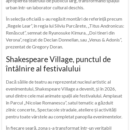
apropierea teatrului de publicul larg, transformând spațiul
urban într-un laborator cultural deschis.
În selecția oficială s-au regăsit montări de referință precum
„Regele Lear”, în regia lui Silviu Purcărete, „Titus Andronicus:
Renăscut”, semnat de Ryunosuke Kimura, „Doi tineri din
Verona”, regizat de Declan Donnellan, sau „Venus & Adonis”,
prezentat de Gregory Doran.
Shakespeare Village, punctul de
întâlnire al festivalului
Dacă sălile de teatru au reprezentat nucleul artistic al
evenimentului, Shakespeare Village a devenit, și în 2026,
unul dintre cele mai animate spații ale festivalului. Amplasat
în Parcul „Nicolae Romanescu”, satul tematic a găzduit
zilnic concerte,. Spectacole stradale, ateliere și activități
pentru toate vârstele au completat panoplia evenimentelor.
În fiecare seară, zona s-a transformat într-un veritabil