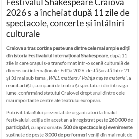
Festivalul Shakespeare Craiova
2026 s-a încheiat după 11 zile de
spectacole, concerte și întâlniri
culturale
Craiova a tras cortina peste una dintre cele mai ample ediții
din istoria Festivalului Internațional Shakespeare
, după 11
zile în care orașul s-a transformat într-o scenă culturală de
dimensiuni internaționale. Ediția 2026, desfășurată între 21
și 31 mai sub tema
„WILL matters / Voința naște materie”
, a
reunit artiști, companii de teatru și spectatori din întreaga
lume, confirmând statutul Craiovei drept unul dintre cele
mai importante centre ale teatrului european.
Potrivit bilanțului prezentat de organizatori la finalul
festivalului, ediția din acest an a înregistrat peste
260.000 de
participări
, cu aproximativ
500 de spectacole și evenimente
susținute de peste
3.000 de performeri
veniți din mai mult de