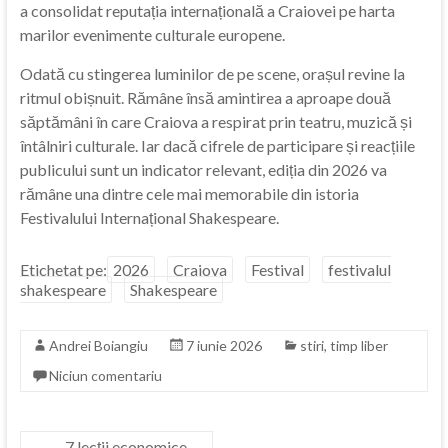
a consolidat reputația internațională a Craiovei pe harta
marilor evenimente culturale europene.
Odată cu stingerea luminilor de pe scene, orașul revine la
ritmul obișnuit. Rămâne însă amintirea a aproape două
săptămâni în care Craiova a respirat prin teatru, muzică și
întâlniri culturale. Iar dacă cifrele de participare și reacțiile
publicului sunt un indicator relevant, ediția din 2026 va
rămâne una dintre cele mai memorabile din istoria
Festivalului Internațional Shakespeare.
Etichetat pe:
2026
Craiova
Festival
festivalul
shakespeare
Shakespeare
Andrei Boiangiu
7 iunie 2026
stiri
,
timp liber
Niciun comentariu
←
7 lecții economice