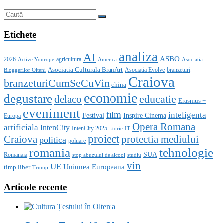
Etichete
analiza
AI
ASBO
2026
agricultura
Active Yourope
America
Asociatia
Asociatia Culturala BranArt
Asociatia Evolve
branzeturi
Bloggerilor Olteni
Craiova
branzeturiCumSeCuVin
china
economie
degustare
educatie
delaco
Erasmus +
eveniment
film
inteligenta
Festival
Inspire Cinema
Europa
Opera Romana
artificiala
IntenCity
IntenCity 2025
istorie
IT
proiect
Craiova
protectia mediului
politica
poluare
romania
tehnologie
SUA
Romanaia
stop abuzului de alcool
studiu
vin
UE
Uniunea Europeana
timp liber
Trump
Articole recente