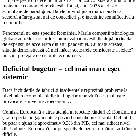
Timp de peste un deceniu, industria IT a fost considerată unul dintre
motoarele economiei românești. Totuși, anul 2025 a adus o
schimbare de paradigmă. Datele privind piața muncii arată că
sectorul a înregistrat mii de concedieri și o încetinire semnificativă a
recrutărilor.
Fenomenul nu este specific României. Marile companii tehnologice
globale au redus costurile și au reevaluat investițiile după perioada
de expansiune accelerată din anii pandemiei. Cu toate acestea,
situația demonstrează că nici măcar sectoarele considerate „vedete”
nu sunt protejate de ciclurile economice.
Deficitul bugetar – cel mai mare eșec
sistemic
Dacă închiderile de fabrici și insolvențele reprezintă probleme la
nivel microeconomic, deficitul bugetar reprezintă cea mai mare
provocare la nivel macroeconomic.
Comisia Europeană a atras atenția în repetate rânduri că România nu
și-a respectat angajamentele privind consolidarea fiscală. Deficitul
bugetar a ajuns la aproximativ 9,3% din PIB, cel mai ridicat nivel
din Uniunea Europeană, iar perspectivele pentru următorii ani rămân
dificile.