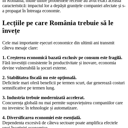
În România, multe dintre problemele recente au avut exact această
caracteristică: impactul lor a depășit granițele companiei afectate și s-
a propagat în întreaga economie.
Lecțiile pe care România trebuie să le
învețe
Cele mai importante eșecuri economice din ultimii ani transmit
câteva mesaje clare:
1. Creșterea economică bazată exclusiv pe consum este fragilă.
Fără investiții consistente în productivitate și inovare, economia
devine vulnerabilă la șocuri externe.
2. Stabilitatea fiscală nu este opțională.
Deficitele mari oferă beneficii pe termen scurt, dar generează costuri
semnificative pe termen lung.
3. Industria trebuie modernizată accelerat.
Concurența globală nu mai permite supraviețuirea companiilor care
nu investesc în tehnologie și automatizare.
4. Diversificarea economiei este esențială.
Dependenta excesivă de câteva sectoare poate amplifica efectele
unei încetiniri economice.