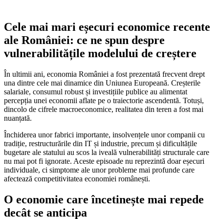
Cele mai mari eșecuri economice recente
ale României: ce ne spun despre
vulnerabilitățile modelului de creștere
În ultimii ani, economia României a fost prezentată frecvent drept
una dintre cele mai dinamice din Uniunea Europeană. Creșterile
salariale, consumul robust și investițiile publice au alimentat
percepția unei economii aflate pe o traiectorie ascendentă. Totuși,
dincolo de cifrele macroeconomice, realitatea din teren a fost mai
nuanțată.
Închiderea unor fabrici importante, insolvențele unor companii cu
tradiție, restructurările din IT și industrie, precum și dificultățile
bugetare ale statului au scos la iveală vulnerabilități structurale care
nu mai pot fi ignorate. Aceste episoade nu reprezintă doar eșecuri
individuale, ci simptome ale unor probleme mai profunde care
afectează competitivitatea economiei românești.
O economie care încetinește mai repede
decât se anticipa