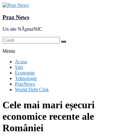
Praz News
Un site NĂprazNIC
Meniu
Acasa
Ştiri
Economie
Tehnologie
PrazNews
World Debt Clok
Cele mai mari eșecuri
economice recente ale
României