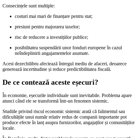
Consecințele sunt multiple:
costuri mai mari de finanțare pentru stat;
presiuni pentru majorarea taxelor;
risc de reducere a investițiilor publice;
posibilitatea suspendării unor fonduri europene în cazul
neîndeplinirii angajamentelor asumate.
Acest dezechilibru afectează întregul mediu de afaceri, deoarece
generează incertitudine și reduce predictibilitatea fiscală.
De ce contează aceste eșecuri?
În economie, eșecurile individuale sunt inevitabile. Problema apare
atunci când ele se transformă într-un fenomen sistemic.
Studiile privind riscul economic sistemic arată că falimentul sau
dificultățile unui număr relativ redus de companii importante pot
produce efecte în lanț asupra furnizorilor, angajaților și comunităților
locale.