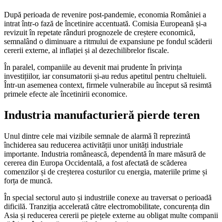
După perioada de revenire post-pandemie, economia României a
intrat într-o fază de încetinire accentuată. Comisia Europeană și-a
revizuit în repetate rânduri prognozele de creștere economică,
semnalând o diminuare a ritmului de expansiune pe fondul scăderii
cererii externe, al inflației și al dezechilibrelor fiscale.
În paralel, companiile au devenit mai prudente în privința
investițiilor, iar consumatorii și-au redus apetitul pentru cheltuieli.
Într-un asemenea context, firmele vulnerabile au început să resimtă
primele efecte ale încetinirii economice.
Industria manufacturieră pierde teren
Unul dintre cele mai vizibile semnale de alarmă îl reprezintă
închiderea sau reducerea activității unor unități industriale
importante. Industria românească, dependentă în mare măsură de
cererea din Europa Occidentală, a fost afectată de scăderea
comenzilor și de creșterea costurilor cu energia, materiile prime și
forța de muncă.
În special sectorul auto și industriile conexe au traversat o perioadă
dificilă. Tranziția accelerată către electromobilitate, concurența din
Asia și reducerea cererii pe piețele externe au obligat multe companii