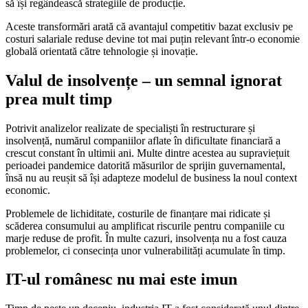
să își regândească strategiile de producție.
Aceste transformări arată că avantajul competitiv bazat exclusiv pe
costuri salariale reduse devine tot mai puțin relevant într-o economie
globală orientată către tehnologie și inovație.
Valul de insolvențe – un semnal ignorat
prea mult timp
Potrivit analizelor realizate de specialiști în restructurare și
insolvență, numărul companiilor aflate în dificultate financiară a
crescut constant în ultimii ani. Multe dintre acestea au supraviețuit
perioadei pandemice datorită măsurilor de sprijin guvernamental,
însă nu au reușit să își adapteze modelul de business la noul context
economic.
Problemele de lichiditate, costurile de finanțare mai ridicate și
scăderea consumului au amplificat riscurile pentru companiile cu
marje reduse de profit. În multe cazuri, insolvența nu a fost cauza
problemelor, ci consecința unor vulnerabilități acumulate în timp.
IT-ul românesc nu mai este imun