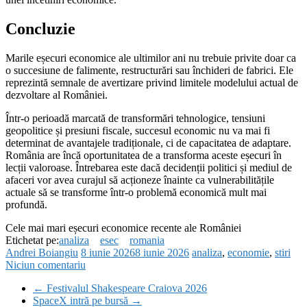
Concluzie
Marile eșecuri economice ale ultimilor ani nu trebuie privite doar ca
o succesiune de falimente, restructurări sau închideri de fabrici. Ele
reprezintă semnale de avertizare privind limitele modelului actual de
dezvoltare al României.
Într-o perioadă marcată de transformări tehnologice, tensiuni
geopolitice și presiuni fiscale, succesul economic nu va mai fi
determinat de avantajele tradiționale, ci de capacitatea de adaptare.
România are încă oportunitatea de a transforma aceste eșecuri în
lecții valoroase. Întrebarea este dacă decidenții politici și mediul de
afaceri vor avea curajul să acționeze înainte ca vulnerabilitățile
actuale să se transforme într-o problemă economică mult mai
profundă.
Cele mai mari eșecuri economice recente ale României
Etichetat pe:
analiza
esec
romania
Andrei Boiangiu
8 iunie 2026
8 iunie 2026
analiza
,
economie
,
stiri
Niciun comentariu
←
Festivalul Shakespeare Craiova 2026
SpaceX intră pe bursă
→