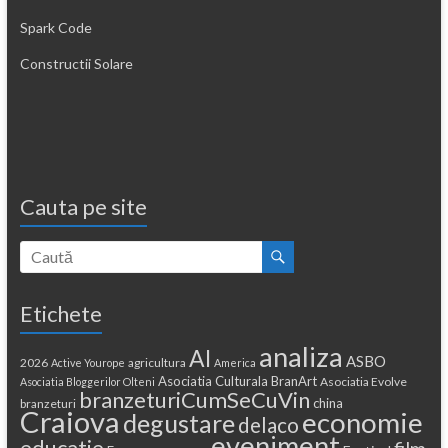
Spark Code
Constructii Solare
Cauta pe site
Etichete
analiza
AI
ASBO
2026
agricultura
Active Yourope
America
Asociatia Culturala BranArt
Asociatia Evolve
Asociatia Bloggerilor Olteni
branzeturiCumSeCuVin
china
branzeturi
Craiova
economie
degustare
delaco
eveniment
educatie