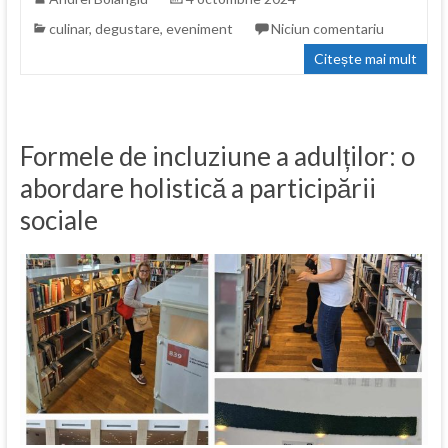
culinar
,
degustare
,
eveniment
Niciun comentariu
Citește mai mult
Formele de incluziune a adulților: o
abordare holistică a participării
sociale