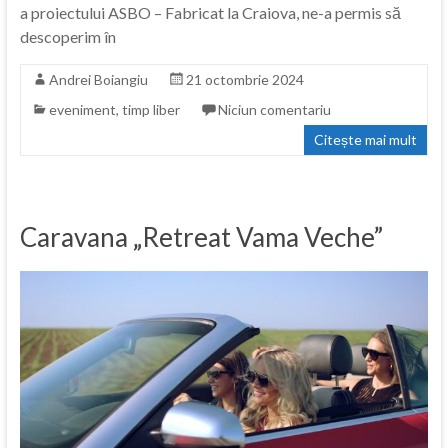
a proiectului ASBO – Fabricat la Craiova, ne-a permis să
descoperim în
Andrei Boiangiu
21 octombrie 2024
eveniment
,
timp liber
Niciun comentariu
Citește mai mult
Caravana „Retreat Vama Veche”