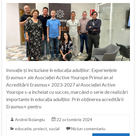
Inovație și incluziune în educația adulților: Experiențele
Erasmus+ ale Asociației Active Yourope Primul an al
Acreditării Erasmus+ 2023-2027 al Asociației Active
Yourope s-a încheiat cu succes, marcând o serie de realizări
importante în educația adulților. Prin obținerea acreditării
Erasmus+ pentru
Andrei Boiangiu
22 octombrie 2024
educatie
,
proiect
,
social
Niciun comentariu