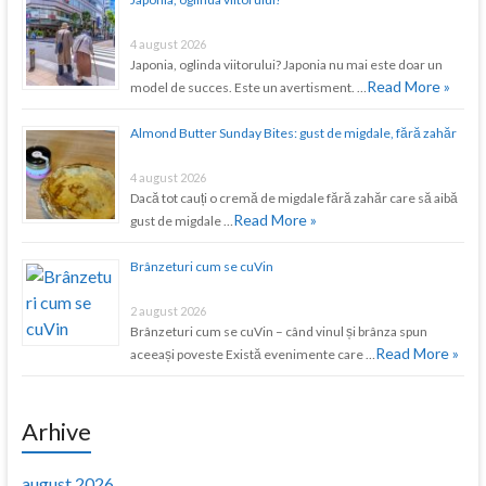
4 august 2026
Japonia, oglinda viitorului? Japonia nu mai este doar un
Read More »
model de succes. Este un avertisment. …
Almond Butter Sunday Bites: gust de migdale, fără zahăr
4 august 2026
Dacă tot cauți o cremă de migdale fără zahăr care să aibă
Read More »
gust de migdale …
Brânzeturi cum se cuVin
2 august 2026
Brânzeturi cum se cuVin – când vinul și brânza spun
Read More »
aceeași poveste Există evenimente care …
Arhive
august 2026