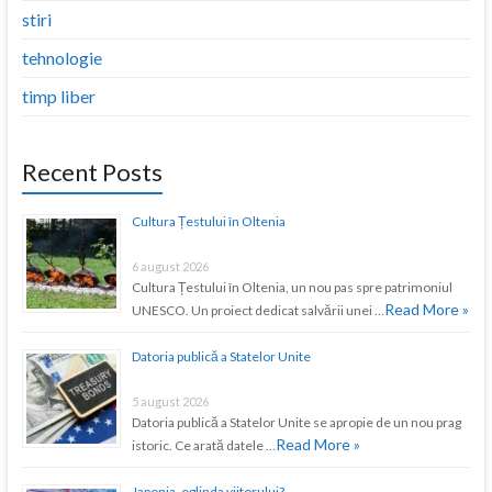
stiri
tehnologie
timp liber
Recent Posts
Cultura Țestului în Oltenia
6 august 2026
Cultura Țestului în Oltenia, un nou pas spre patrimoniul
Read More »
UNESCO. Un proiect dedicat salvării unei …
Datoria publică a Statelor Unite
5 august 2026
Datoria publică a Statelor Unite se apropie de un nou prag
Read More »
istoric. Ce arată datele …
Japonia, oglinda viitorului?