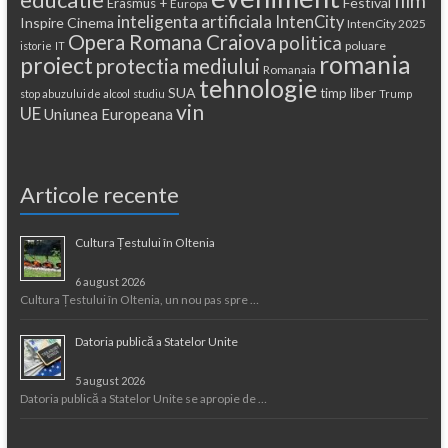
film
Festival
Erasmus +
Europa
inteligenta artificiala
IntenCity
Inspire Cinema
IntenCity 2025
Opera Romana Craiova
politica
poluare
istorie
IT
romania
proiect
protectia mediului
Romanaia
tehnologie
SUA
timp liber
stop abuzului de alcool
studiu
Trump
vin
UE
Uniunea Europeana
Articole recente
Cultura Țestului în Oltenia
6 august 2026
Cultura Țestului în Oltenia, un nou pas spre …
Datoria publică a Statelor Unite
5 august 2026
Datoria publică a Statelor Unite se apropie de …