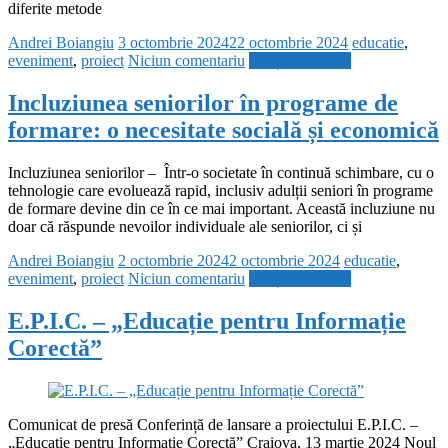
diferite metode
Andrei Boiangiu
3 octombrie 2024
22 octombrie 2024
educatie
,
eveniment
,
proiect
Niciun comentariu
Citește mai mult
Incluziunea seniorilor în programe de
formare: o necesitate socială și economică
Incluziunea seniorilor – Într-o societate în continuă schimbare, cu o
tehnologie care evoluează rapid, inclusiv adulții seniori în programe
de formare devine din ce în ce mai important. Această incluziune nu
doar că răspunde nevoilor individuale ale seniorilor, ci și
Andrei Boiangiu
2 octombrie 2024
2 octombrie 2024
educatie
,
eveniment
,
proiect
Niciun comentariu
Citește mai mult
E.P.I.C. – „Educație pentru Informație
Corectă”
Comunicat de presă Conferință de lansare a proiectului E.P.I.C. –
„Educație pentru Informație Corectă” Craiova, 13 martie 2024 Noul