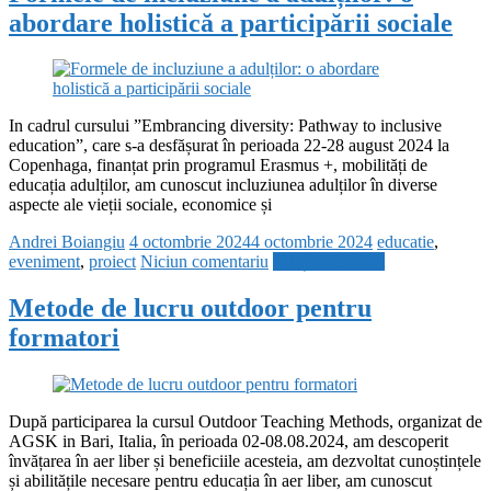
abordare holistică a participării sociale
In cadrul cursului ”Embrancing diversity: Pathway to inclusive
education”, care s-a desfășurat în perioada 22-28 august 2024 la
Copenhaga, finanțat prin programul Erasmus +, mobilități de
educația adulților, am cunoscut incluziunea adulților în diverse
aspecte ale vieții sociale, economice și
Andrei Boiangiu
4 octombrie 2024
4 octombrie 2024
educatie
,
eveniment
,
proiect
Niciun comentariu
Citește mai mult
Metode de lucru outdoor pentru
formatori
După participarea la cursul Outdoor Teaching Methods, organizat de
AGSK in Bari, Italia, în perioada 02-08.08.2024, am descoperit
învățarea în aer liber și beneficiile acesteia, am dezvoltat cunoștințele
și abilitățile necesare pentru educația în aer liber, am cunoscut