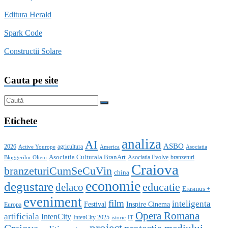
Editura Herald
Spark Code
Constructii Solare
Cauta pe site
Etichete
analiza
AI
ASBO
2026
agricultura
Active Yourope
America
Asociatia
Asociatia Culturala BranArt
Asociatia Evolve
branzeturi
Bloggerilor Olteni
Craiova
branzeturiCumSeCuVin
china
economie
degustare
educatie
delaco
Erasmus +
eveniment
film
inteligenta
Festival
Inspire Cinema
Europa
Opera Romana
artificiala
IntenCity
IntenCity 2025
istorie
IT