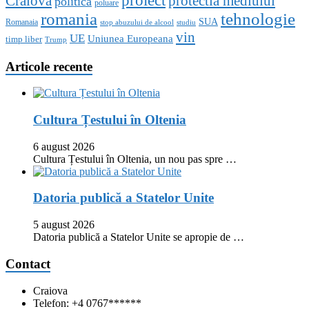
proiect
Craiova
protectia mediului
politica
poluare
romania
tehnologie
SUA
Romanaia
stop abuzului de alcool
studiu
vin
UE
Uniunea Europeana
timp liber
Trump
Articole recente
Cultura Țestului în Oltenia
6 august 2026
Cultura Țestului în Oltenia, un nou pas spre …
Datoria publică a Statelor Unite
5 august 2026
Datoria publică a Statelor Unite se apropie de …
Contact
Craiova
Telefon: +4 0767******