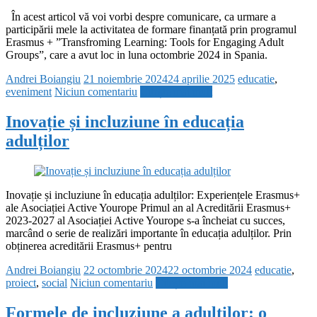
În acest articol vă voi vorbi despre comunicare, ca urmare a
participării mele la activitatea de formare finanțată prin programul
Erasmus + ”Transfroming Learning: Tools for Engaging Adult
Groups”, care a avut loc in luna octombrie 2024 in Spania.
Andrei Boiangiu
21 noiembrie 2024
24 aprilie 2025
educatie
,
eveniment
Niciun comentariu
Citește mai mult
Inovație și incluziune în educația
adulților
Inovație și incluziune în educația adulților: Experiențele Erasmus+
ale Asociației Active Yourope Primul an al Acreditării Erasmus+
2023-2027 al Asociației Active Yourope s-a încheiat cu succes,
marcând o serie de realizări importante în educația adulților. Prin
obținerea acreditării Erasmus+ pentru
Andrei Boiangiu
22 octombrie 2024
22 octombrie 2024
educatie
,
proiect
,
social
Niciun comentariu
Citește mai mult
Formele de incluziune a adulților: o