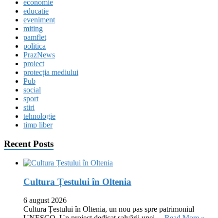
economie
educatie
eveniment
miting
pamflet
politica
PrazNews
proiect
protecția mediului
Pub
social
sport
stiri
tehnologie
timp liber
Recent Posts
Cultura Țestului în Oltenia
6 august 2026
Cultura Țestului în Oltenia, un nou pas spre patrimoniul
UNESCO. Un proiect dedicat salvării unei …
Read More »