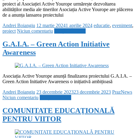
proiect al Asociației Active Yourope urmărește dezvoltarea
abilităților media ale tinerilor Asociația Active Yourope are plăcerea
de a anunța lansarea proiectului
Andrei Boiangiu
12 martie 2024
1 aprilie 2024
educatie
,
eveniment
,
proiect
Niciun comentariu
Citește mai mult
G.A.I.A. – Green Action Initiative
Awareness
Asociația Active Yourope anunță finalizarea proiectului G.A.I.A. –
Green Action Initiative Awareness o inițiativă ambițioasă
Andrei Boiangiu
23 decembrie 2023
23 decembrie 2023
PrazNews
Niciun comentariu
Citește mai mult
COMUNITATE EDUCAŢIONALĂ
PENTRU VIITOR