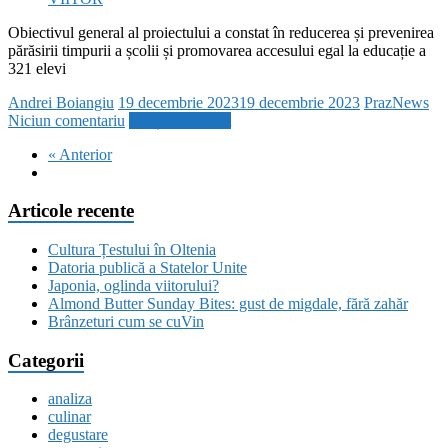
Obiectivul general al proiectului a constat în reducerea și prevenirea
părăsirii timpurii a școlii și promovarea accesului egal la educație a
321 elevi
Andrei Boiangiu
19 decembrie 2023
19 decembrie 2023
PrazNews
Niciun comentariu
Citește mai mult
« Anterior
Articole recente
Cultura Țestului în Oltenia
Datoria publică a Statelor Unite
Japonia, oglinda viitorului?
Almond Butter Sunday Bites: gust de migdale, fără zahăr
Brânzeturi cum se cuVin
Categorii
analiza
culinar
degustare