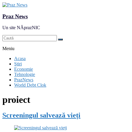
Praz News
Un site NĂprazNIC
Meniu
Acasa
Ştiri
Economie
Tehnologie
PrazNews
World Debt Clok
proiect
Screeningul salvează vieți