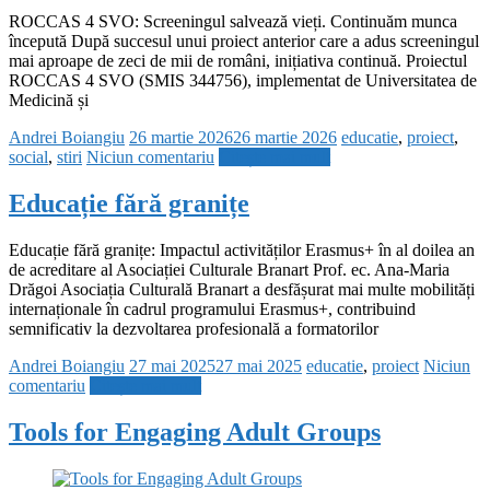
ROCCAS 4 SVO: Screeningul salvează vieți. Continuăm munca
începută După succesul unui proiect anterior care a adus screeningul
mai aproape de zeci de mii de români, inițiativa continuă. Proiectul
ROCCAS 4 SVO (SMIS 344756), implementat de Universitatea de
Medicină și
Andrei Boiangiu
26 martie 2026
26 martie 2026
educatie
,
proiect
,
social
,
stiri
Niciun comentariu
Citește mai mult
Educație fără granițe
Educație fără granițe: Impactul activităților Erasmus+ în al doilea an
de acreditare al Asociației Culturale Branart Prof. ec. Ana-Maria
Drăgoi Asociația Culturală Branart a desfășurat mai multe mobilități
internaționale în cadrul programului Erasmus+, contribuind
semnificativ la dezvoltarea profesională a formatorilor
Andrei Boiangiu
27 mai 2025
27 mai 2025
educatie
,
proiect
Niciun
comentariu
Citește mai mult
Tools for Engaging Adult Groups