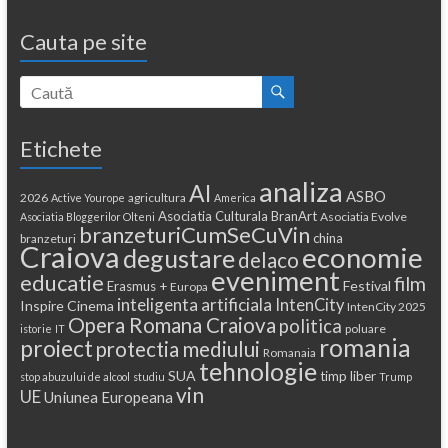
Cauta pe site
Etichete
analiza
AI
ASBO
2026
agricultura
Active Yourope
America
Asociatia Culturala BranArt
Asociatia Evolve
Asociatia Bloggerilor Olteni
branzeturiCumSeCuVin
china
branzeturi
Craiova
economie
degustare
delaco
eveniment
educatie
film
Festival
Erasmus +
Europa
inteligenta artificiala
IntenCity
Inspire Cinema
IntenCity 2025
Opera Romana Craiova
politica
poluare
istorie
IT
romania
proiect
protectia mediului
Romanaia
tehnologie
SUA
timp liber
stop abuzului de alcool
studiu
Trump
vin
UE
Uniunea Europeana