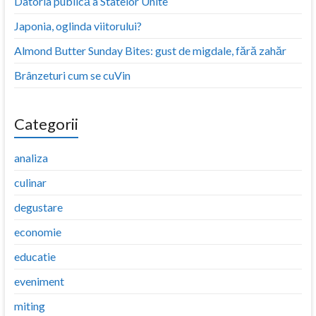
Datoria publică a Statelor Unite
Japonia, oglinda viitorului?
Almond Butter Sunday Bites: gust de migdale, fără zahăr
Brânzeturi cum se cuVin
Categorii
analiza
culinar
degustare
economie
educatie
eveniment
miting