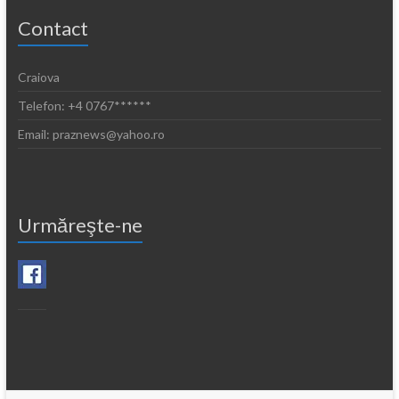
Contact
Craiova
Telefon: +4 0767******
Email: praznews@yahoo.ro
Urmăreşte-ne