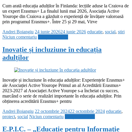
Cum arată educația adulților în Finlanda: lecțiile aduse la Craiova de
un expert Erasmus+ La finalul lunii mai 2026, Asociația Active
Yourope din Craiova a găzduit o experiență de învățare valoroasă
prin programul Erasmus+. Între 25 și 29 mai, Virve
Andrei Boiangiu
24 iunie 2026
24 iunie 2026
educatie
,
social
,
stiri
Niciun comentariu
Citește mai mult
Inovație și incluziune în educația
adulților
Inovație și incluziune în educația adulților: Experiențele Erasmus+
ale Asociației Active Yourope Primul an al Acreditării Erasmus+
2023-2027 al Asociației Active Yourope s-a încheiat cu succes,
marcând o serie de realizări importante în educația adulților. Prin
obținerea acreditării Erasmus+ pentru
Andrei Boiangiu
22 octombrie 2024
22 octombrie 2024
educatie
,
proiect
,
social
Niciun comentariu
Citește mai mult
E.P.I.C. – „Educație pentru Informație