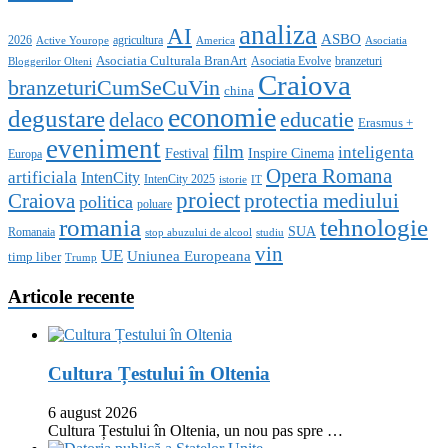
analiza
AI
ASBO
2026
agricultura
Active Yourope
America
Asociatia
Asociatia Culturala BranArt
Asociatia Evolve
branzeturi
Bloggerilor Olteni
Craiova
branzeturiCumSeCuVin
china
economie
degustare
educatie
delaco
Erasmus +
eveniment
film
inteligenta
Festival
Inspire Cinema
Europa
Opera Romana
artificiala
IntenCity
IntenCity 2025
istorie
IT
proiect
Craiova
protectia mediului
politica
poluare
romania
tehnologie
SUA
Romanaia
stop abuzului de alcool
studiu
vin
UE
Uniunea Europeana
timp liber
Trump
Articole recente
Cultura Țestului în Oltenia
6 august 2026
Cultura Țestului în Oltenia, un nou pas spre …