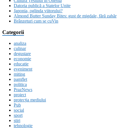
Cultura Țestului în Oltenia
Datoria publică a Statelor Unite
Japonia, oglinda viitorului?
Almond Butter Sunday Bites: gust de migdale, fără zahăr
Brânzeturi cum se cuVin
Categorii
analiza
culinar
degustare
economie
educatie
eveniment
miting
pamflet
politica
PrazNews
proiect
protecția mediului
Pub
social
sport
stiri
tehnologie