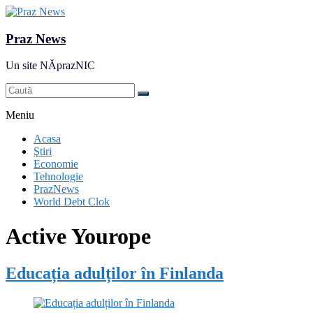
Praz News
Un site NĂprazNIC
Meniu
Acasa
Ştiri
Economie
Tehnologie
PrazNews
World Debt Clok
Active Yourope
Educația adulților în Finlanda