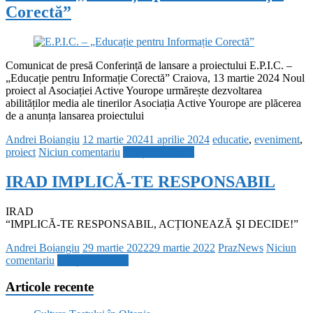
Corectă”
Comunicat de presă Conferință de lansare a proiectului E.P.I.C. –
„Educație pentru Informație Corectă” Craiova, 13 martie 2024 Noul
proiect al Asociației Active Yourope urmărește dezvoltarea
abilităților media ale tinerilor Asociația Active Yourope are plăcerea
de a anunța lansarea proiectului
Andrei Boiangiu
12 martie 2024
1 aprilie 2024
educatie
,
eveniment
,
proiect
Niciun comentariu
Citește mai mult
IRAD IMPLICĂ-TE RESPONSABIL
IRAD
“IMPLICĂ-TE RESPONSABIL, ACȚIONEAZĂ ŞI DECIDE!”
Andrei Boiangiu
29 martie 2022
29 martie 2022
PrazNews
Niciun
comentariu
Citește mai mult
Articole recente