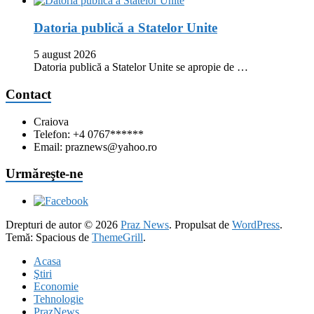
Datoria publică a Statelor Unite
5 august 2026
Datoria publică a Statelor Unite se apropie de …
Contact
Craiova
Telefon: +4 0767******
Email: praznews@yahoo.ro
Urmăreşte-ne
Drepturi de autor © 2026
Praz News
. Propulsat de
WordPress
.
Temă: Spacious de
ThemeGrill
.
Acasa
Ştiri
Economie
Tehnologie
PrazNews