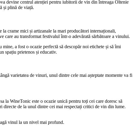
 devine centrul atenției pentru iubitorii de vin din întreaga Oltenie
 și plină de viață.
 la crame mici și artizanale la mari producători internaționali,
e care au transformat festivalul într-o adevărată sărbătoare a vinului.
u mine, a fost o ocazie perfectă să descopăr noi etichete și să îmi
un spațiu prietenos și educativ.
lângă varietatea de vinuri, unul dintre cele mai așteptate momente va fi
a la WineTonic este o ocazie unică pentru toți cei care doresc să
i directe de la unul dintre cei mai respectați critici de vin din lume.
eagă vinul la un nivel mai profund.