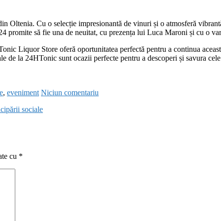
in Oltenia. Cu o selecție impresionantă de vinuri și o atmosferă vibrantă
4 promite să fie una de neuitat, cu prezența lui Luca Maroni și cu o vari
onic Liquor Store oferă oportunitatea perfectă pentru a continua această 
ale de la 24HTonic sunt ocazii perfecte pentru a descoperi și savura cel
e
,
eveniment
Niciun comentariu
cipării sociale
ate cu
*