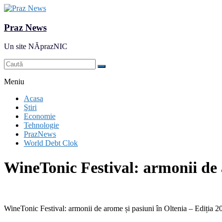
Praz News
Un site NĂprazNIC
Meniu
Acasa
Ştiri
Economie
Tehnologie
PrazNews
World Debt Clok
WineTonic Festival: armonii de 
WineTonic Festival: armonii de arome și pasiuni în Oltenia – Ediția 2