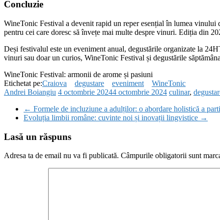
Concluzie
WineTonic Festival a devenit rapid un reper esențial în lumea vinului d
pentru cei care doresc să învețe mai multe despre vinuri. Ediția din 202
Deși festivalul este un eveniment anual, degustările organizate la 24HT
vinuri sau doar un curios, WineTonic Festival și degustările săptămân
WineTonic Festival: armonii de arome și pasiuni
Etichetat pe:
Craiova
degustare
eveniment
WineTonic
Andrei Boiangiu
4 octombrie 2024
4 octombrie 2024
culinar
,
degustar
←
Formele de incluziune a adulților: o abordare holistică a parti
Evoluția limbii române: cuvinte noi și inovații lingvistice
→
Lasă un răspuns
Adresa ta de email nu va fi publicată.
Câmpurile obligatorii sunt marc