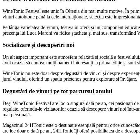
WineTonic Festival este unic în Oltenia din mai multe motive. În primu
vinuri autohtone până la cele internaționale, selecția este impresionantă
Pe lângă varietatea de vinuri, festivalul oferă și un component educativ
prezența lui Luca Maroni va ridica ștacheta și mai sus, transformând 
Socializare și descoperiri noi
Un alt aspect important este atmosfera relaxată și socială a festivalului
avut ocazia să cunosc mulți oameni interesanți la prima ediție și sunt si
WineTonic nu este doar despre degustări de vin, ci și despre experienț
jurul vinului, oferind un spațiu prietenos pentru explorare și învățare.
Degustări de vinuri pe tot parcursul anului
Deși WineTonic Festival are loc o singură dată pe an, cei pasionați de
regulate, oferindu-le vizitatorilor ocazia să descopere vinuri noi într-
mai personală.
Magazinul 24HTonic este o destinație esențială pentru orice cunoscător 
are loc doar o dată pe an, 24HTonic îți oferă posibilitatea de a desco