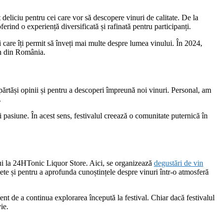
eliciu pentru cei care vor să descopere vinuri de calitate. De la
erind o experiență diversificată și rafinată pentru participanți.
i care îți permit să înveți mai multe despre lumea vinului. În 2024,
in din România.
împărtăși opinii și pentru a descoperi împreună noi vinuri. Personal, am
.
pasiune. În acest sens, festivalul creează o comunitate puternică în
lui la 24HTonic Liquor Store. Aici, se organizează
degustări de vin
chete și pentru a aprofunda cunoștințele despre vinuri într-o atmosferă
nt de a continua explorarea începută la festival. Chiar dacă festivalul
ie.