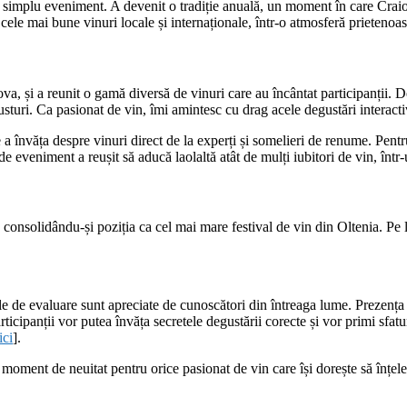
 simplu eveniment. A devenit o tradiție anuală, un moment în care Craiova
cele mai bune vinuri locale și internaționale, într-o atmosferă prietenoasă
va, și a reunit o gamă diversă de vinuri care au încântat participanții. De
sturi. Ca pasionat de vin, îmi amintesc cu drag acele degustări interactiv
 a învăța despre vinuri direct de la experți și somelieri de renume. Pentr
 eveniment a reușit să aducă laolaltă atât de mulți iubitori de vin, într-
consolidându-și poziția ca cel mai mare festival de vin din Oltenia. Pe 
 de evaluare sunt apreciate de cunoscători din întreaga lume. Prezența s
icipanții vor putea învăța secretele degustării corecte și vor primi sfatur
ici
].
 moment de neuitat pentru orice pasionat de vin care își dorește să înțel