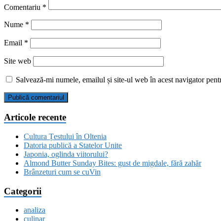
Comentariu
*
Nume
*
Email
*
Site web
Salvează-mi numele, emailul și site-ul web în acest navigator pent
Articole recente
Cultura Țestului în Oltenia
Datoria publică a Statelor Unite
Japonia, oglinda viitorului?
Almond Butter Sunday Bites: gust de migdale, fără zahăr
Brânzeturi cum se cuVin
Categorii
analiza
culinar