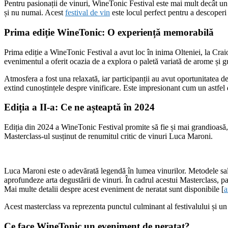
Pentru pasionații de vinuri, WineTonic Festival este mai mult decât un
și nu numai. Acest
festival de vin
este locul perfect pentru a descoperi 
Prima ediție WineTonic: O experiență memorabilă
Prima ediție a WineTonic Festival a avut loc în inima Olteniei, la Craio
evenimentul a oferit ocazia de a explora o paletă variată de arome și gu
Atmosfera a fost una relaxată, iar participanții au avut oportunitatea de
extind cunoștințele despre vinificare. Este impresionant cum un astfel de
Ediția a II-a: Ce ne așteaptă în 2024
Ediția din 2024 a WineTonic Festival promite să fie și mai grandioasă, 
Masterclass-ul susținut de renumitul critic de vinuri Luca Maroni.
Luca Maroni este o adevărată legendă în lumea vinurilor. Metodele sale
aprofundeze arta degustării de vinuri. În cadrul acestui Masterclass, part
Mai multe detalii despre acest eveniment de neratat sunt disponibile [
a
Acest masterclass va reprezenta punctul culminant al festivalului și un
Ce face WineTonic un eveniment de neratat?