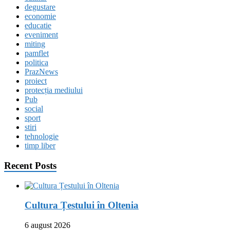
degustare
economie
educatie
eveniment
miting
pamflet
politica
PrazNews
proiect
protecția mediului
Pub
social
sport
stiri
tehnologie
timp liber
Recent Posts
Cultura Țestului în Oltenia
6 august 2026