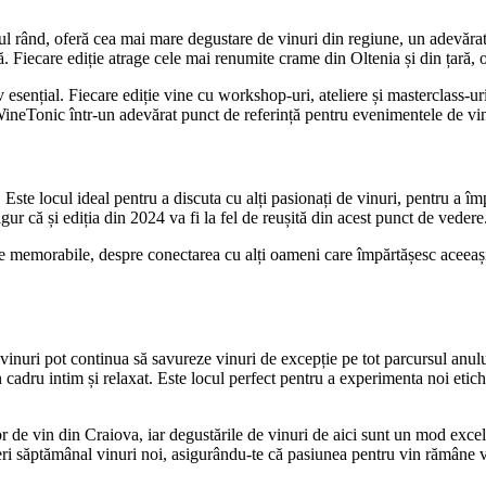
l rând, oferă cea mai mare degustare de vinuri din regiune, un adevărat d
. Fiecare ediție atrage cele mai renumite crame din Oltenia și din țară, of
 esențial. Fiecare ediție vine cu workshop-uri, ateliere și masterclass-ur
WineTonic într-un adevărat punct de referință pentru evenimentele de v
. Este locul ideal pentru a discuta cu alți pasionați de vinuri, pentru a 
gur că și ediția din 2024 va fi la fel de reușită din acest punct de vedere
e memorabile, despre conectarea cu alți oameni care împărtășesc aceeași 
 vinuri pot continua să savureze vinuri de excepție pe tot parcursul anu
un cadru intim și relaxat. Este locul perfect pentru a experimenta noi eti
de vin din Craiova, iar degustările de vinuri de aici sunt un mod excele
peri săptămânal vinuri noi, asigurându-te că pasiunea pentru vin rămâne v