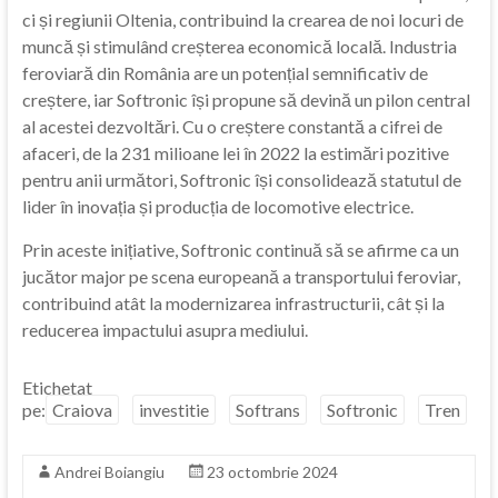
ci și regiunii Oltenia, contribuind la crearea de noi locuri de
muncă și stimulând creșterea economică locală. Industria
feroviară din România are un potențial semnificativ de
creștere, iar Softronic își propune să devină un pilon central
al acestei dezvoltări. Cu o creștere constantă a cifrei de
afaceri, de la 231 milioane lei în 2022 la estimări pozitive
pentru anii următori, Softronic își consolidează statutul de
lider în inovația și producția de locomotive electrice.
Prin aceste inițiative, Softronic continuă să se afirme ca un
jucător major pe scena europeană a transportului feroviar,
contribuind atât la modernizarea infrastructurii, cât și la
reducerea impactului asupra mediului.
Etichetat
pe:
Craiova
investitie
Softrans
Softronic
Tren
Andrei Boiangiu
23 octombrie 2024