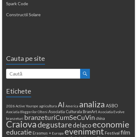
Spark Code
Constructii Solare
Cauta pe site
Etichete
analiza
AI
ASBO
2026
agricultura
Active Yourope
America
Asociatia Culturala BranArt
Asociatia Evolve
Asociatia Bloggerilor Olteni
branzeturiCumSeCuVin
china
branzeturi
Craiova
economie
degustare
delaco
eveniment
educatie
film
Festival
Erasmus +
Europa