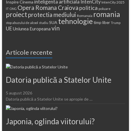
inteligenta artificiala
IntenCity
Inspire Cinema
IntenCity 2025
Opera Romana Craiova
politica
poluare
IT
ONG
romania
proiect
protectia mediului
Romanaia
tehnologie
SUA
timp liber
stop abuzului de alcool
studiu
Trump
vin
UE
Uniunea Europeana
Articole recente
Datoria publică a Statelor Unite
5 august 2026
Datoria publică a Statelor Unite se apropie de …
Japonia, oglinda viitorului?