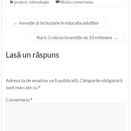
proiect
,
tehnologie
Niciun comentariu
←
Inovație și incluziune în educația adulților
Ruris Craiova investiție de 10 milioane
→
Lasă un răspuns
Adresa ta de email nu va fi publicată.
Câmpurile obligatorii
sunt marcate cu
*
Comentariu
*