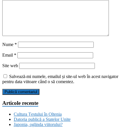
Nume
*
Email
*
Site web
Salvează-mi numele, emailul și site-ul web în acest navigator
pentru data viitoare când o să comentez.
Articole recente
Cultura Țestului în Oltenia
Datoria publică a Statelor Unite
Japonia, oglinda viitorului?