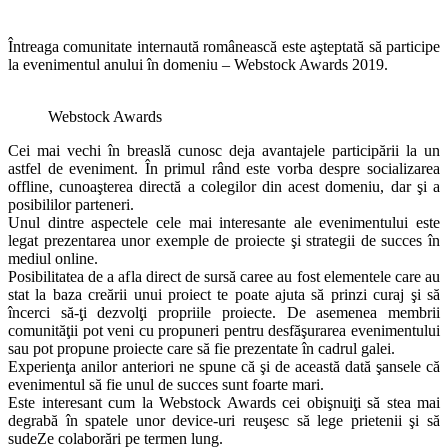
Întreaga comunitate internaută românească este aşteptată să participe
la evenimentul anului în domeniu – Webstock Awards 2019.
Webstock Awards
Cei mai vechi în breaslă cunosc deja avantajele participării la un
astfel de eveniment. În primul rând este vorba despre socializarea
offline, cunoaşterea directă a colegilor din acest domeniu, dar şi a
posibililor parteneri.
Unul dintre aspectele cele mai interesante ale evenimentului este
legat prezentarea unor exemple de proiecte şi strategii de succes în
mediul online.
Posibilitatea de a afla direct de sursă caree au fost elementele care au
stat la baza creării unui proiect te poate ajuta să prinzi curaj şi să
încerci să-ţi dezvolţi propriile proiecte. De asemenea membrii
comunităţii pot veni cu propuneri pentru desfăşurarea evenimentului
sau pot propune proiecte care să fie prezentate în cadrul galei.
Experienţa anilor anteriori ne spune că şi de această dată şansele că
evenimentul să fie unul de succes sunt foarte mari.
Este interesant cum la Webstock Awards cei obişnuiţi să stea mai
degrabă în spatele unor device-uri reuşesc să lege prietenii şi să
sudeZe colaborări pe termen lung.