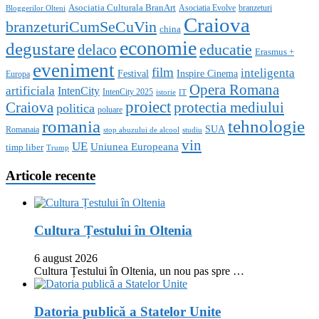
Asociatia Culturala BranArt
Asociatia Evolve
branzeturi
Bloggerilor Olteni
Craiova
branzeturiCumSeCuVin
china
economie
degustare
educatie
delaco
Erasmus +
eveniment
film
inteligenta
Festival
Inspire Cinema
Europa
Opera Romana
artificiala
IntenCity
IntenCity 2025
istorie
IT
proiect
Craiova
protectia mediului
politica
poluare
romania
tehnologie
SUA
Romanaia
stop abuzului de alcool
studiu
vin
UE
Uniunea Europeana
timp liber
Trump
Articole recente
Cultura Țestului în Oltenia
6 august 2026
Cultura Țestului în Oltenia, un nou pas spre …
Datoria publică a Statelor Unite