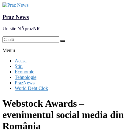
Praz News
Un site NĂprazNIC
Meniu
Acasa
Ştiri
Economie
Tehnologie
PrazNews
World Debt Clok
Webstock Awards –
evenimentul social media din
România