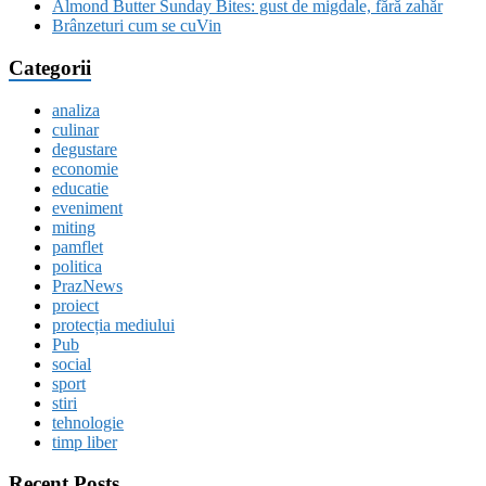
Almond Butter Sunday Bites: gust de migdale, fără zahăr
Brânzeturi cum se cuVin
Categorii
analiza
culinar
degustare
economie
educatie
eveniment
miting
pamflet
politica
PrazNews
proiect
protecția mediului
Pub
social
sport
stiri
tehnologie
timp liber
Recent Posts