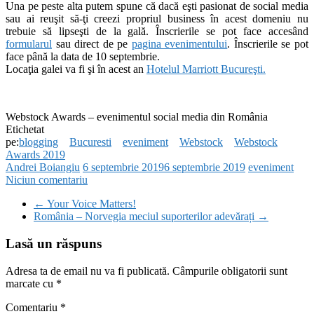
Una pe peste alta putem spune că dacă eşti pasionat de social media
sau ai reuşit să-ţi creezi propriul business în acest domeniu nu
trebuie să lipseşti de la gală. Înscrierile se pot face accesând
formularul
sau direct de pe
pagina evenimentului
. Înscrierile se pot
face până la data de 10 septembrie.
Locaţia galei va fi şi în acest an
Hotelul Marriott Bucureşti.
Webstock Awards – evenimentul social media din România
Etichetat
pe:
blogging
Bucuresti
eveniment
Webstock
Webstock
Awards 2019
Andrei Boiangiu
6 septembrie 2019
6 septembrie 2019
eveniment
Niciun comentariu
←
Your Voice Matters!
România – Norvegia meciul suporterilor adevărați
→
Lasă un răspuns
Adresa ta de email nu va fi publicată.
Câmpurile obligatorii sunt
marcate cu
*
Comentariu
*