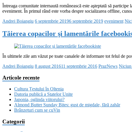
Întreaga comunitate internaută românească este aşteptată să participe 
eveniment. În primul rând este vorba despre socializarea offline, cuno
Andrei Boiangiu
6 septembrie 2019
6 septembrie 2019
eveniment
Nic
Tăierea copacilor şi lamentările facebooki
În ultimele zile am văzut pe toate canalele de informare tot felul de pos
Andrei Boiangiu
8 august 2016
11 septembrie 2016
PrazNews
Niciun
Articole recente
Cultura Țestului în Oltenia
Datoria publică a Statelor Unite
Japonia, oglinda viitorului?
Almond Butter Sunday Bites: gust de migdale, fără zahăr
Brânzeturi cum se cuVin
Categorii