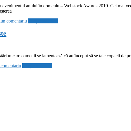
la evenimentul anului în domeniu – Webstock Awards 2019. Cei mai vechi 
aşterea
iun comentariu
Citește mai mult
ste
tări în care oamenii se lamentează că au început să se taie copacii de pri
 comentariu
Citește mai mult