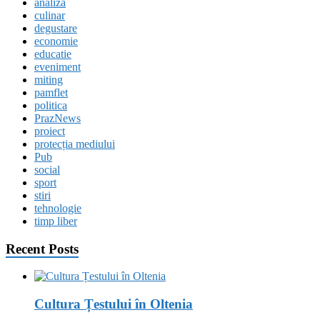
analiza
culinar
degustare
economie
educatie
eveniment
miting
pamflet
politica
PrazNews
proiect
protecția mediului
Pub
social
sport
stiri
tehnologie
timp liber
Recent Posts
Cultura Țestului în Oltenia