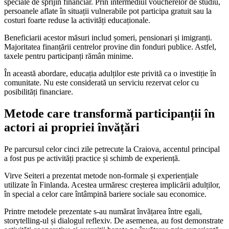
speciale de sprijin financiar. Prin intermediul voucherelor de studiu,
persoanele aflate în situații vulnerabile pot participa gratuit sau la
costuri foarte reduse la activități educaționale.
Beneficiarii acestor măsuri includ șomeri, pensionari și imigranți.
Majoritatea finanțării centrelor provine din fonduri publice. Astfel,
taxele pentru participanți rămân minime.
În această abordare, educația adulților este privită ca o investiție în
comunitate. Nu este considerată un serviciu rezervat celor cu
posibilități financiare.
Metode care transformă participanții în
actori ai propriei învățări
Pe parcursul celor cinci zile petrecute la Craiova, accentul principal
a fost pus pe activități practice și schimb de experiență.
Virve Seiteri a prezentat metode non-formale și experiențiale
utilizate în Finlanda. Acestea urmăresc creșterea implicării adulților,
în special a celor care întâmpină bariere sociale sau economice.
Printre metodele prezentate s-au numărat învățarea între egali,
storytelling-ul și dialogul reflexiv. De asemenea, au fost demonstrate