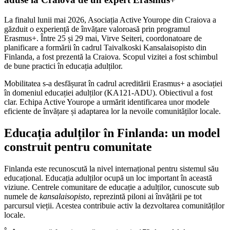
La finalul lunii mai 2026, Asociația Active Yourope din Craiova a
găzduit o experiență de învățare valoroasă prin programul
Erasmus+. Între 25 și 29 mai, Virve Seiteri, coordonatoare de
planificare a formării în cadrul Taivalkoski Kansalaisopisto din
Finlanda, a fost prezentă la Craiova. Scopul vizitei a fost schimbul
de bune practici în educația adulților.
Mobilitatea s-a desfășurat în cadrul acreditării Erasmus+ a asociației
în domeniul educației adulților (KA121-ADU). Obiectivul a fost
clar. Echipa Active Yourope a urmărit identificarea unor modele
eficiente de învățare și adaptarea lor la nevoile comunităților locale.
Educația adulților în Finlanda: un model
construit pentru comunitate
Finlanda este recunoscută la nivel internațional pentru sistemul său
educațional. Educația adulților ocupă un loc important în această
viziune. Centrele comunitare de educație a adulților, cunoscute sub
numele de
kansalaisopisto
, reprezintă piloni ai învățării pe tot
parcursul vieții. Acestea contribuie activ la dezvoltarea comunităților
locale.