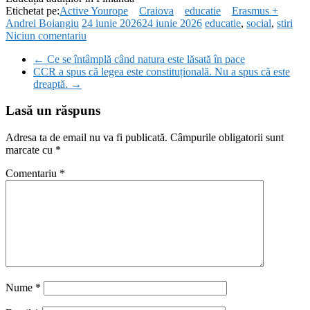
Etichetat pe:
Active Yourope
Craiova
educatie
Erasmus +
Andrei Boiangiu
24 iunie 2026
24 iunie 2026
educatie
,
social
,
stiri
Niciun comentariu
←
Ce se întâmplă când natura este lăsată în pace
CCR a spus că legea este constituțională. Nu a spus că este
dreaptă.
→
Lasă un răspuns
Adresa ta de email nu va fi publicată.
Câmpurile obligatorii sunt
marcate cu
*
Comentariu
*
Nume
*