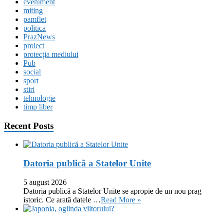
eveniment
miting
pamflet
politica
PrazNews
proiect
protecția mediului
Pub
social
sport
stiri
tehnologie
timp liber
Recent Posts
Datoria publică a Statelor Unite
5 august 2026
Datoria publică a Statelor Unite se apropie de un nou prag
istoric. Ce arată datele …
Read More »