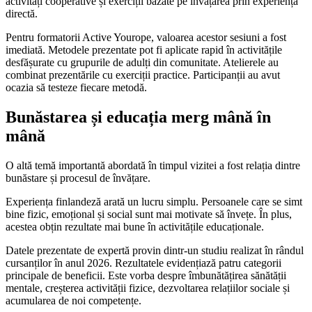
activități cooperative și exerciții bazate pe învățarea prin experiență
directă.
Pentru formatorii Active Yourope, valoarea acestor sesiuni a fost
imediată. Metodele prezentate pot fi aplicate rapid în activitățile
desfășurate cu grupurile de adulți din comunitate. Atelierele au
combinat prezentările cu exerciții practice. Participanții au avut
ocazia să testeze fiecare metodă.
Bunăstarea și educația merg mână în
mână
O altă temă importantă abordată în timpul vizitei a fost relația dintre
bunăstare și procesul de învățare.
Experiența finlandeză arată un lucru simplu. Persoanele care se simt
bine fizic, emoțional și social sunt mai motivate să învețe. În plus,
acestea obțin rezultate mai bune în activitățile educaționale.
Datele prezentate de expertă provin dintr-un studiu realizat în rândul
cursanților în anul 2026. Rezultatele evidențiază patru categorii
principale de beneficii. Este vorba despre îmbunătățirea sănătății
mentale, creșterea activității fizice, dezvoltarea relațiilor sociale și
acumularea de noi competențe.