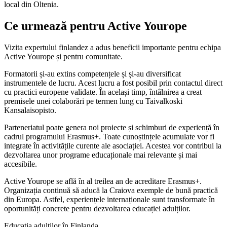
local din Oltenia.
Ce urmează pentru Active Yourope
Vizita expertului finlandez a adus beneficii importante pentru echipa
Active Yourope și pentru comunitate.
Formatorii și-au extins competențele și și-au diversificat
instrumentele de lucru. Acest lucru a fost posibil prin contactul direct
cu practici europene validate. În același timp, întâlnirea a creat
premisele unei colaborări pe termen lung cu Taivalkoski
Kansalaisopisto.
Parteneriatul poate genera noi proiecte și schimburi de experiență în
cadrul programului Erasmus+. Toate cunoștințele acumulate vor fi
integrate în activitățile curente ale asociației. Acestea vor contribui la
dezvoltarea unor programe educaționale mai relevante și mai
accesibile.
Active Yourope se află în al treilea an de acreditare Erasmus+.
Organizația continuă să aducă la Craiova exemple de bună practică
din Europa. Astfel, experiențele internaționale sunt transformate în
oportunități concrete pentru dezvoltarea educației adulților.
Educația adulților în Finlanda