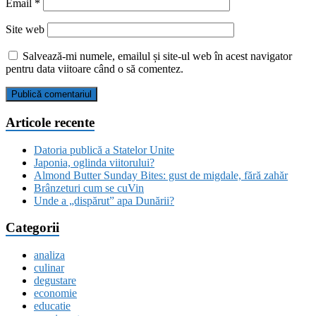
Email
*
Site web
Salvează-mi numele, emailul și site-ul web în acest navigator
pentru data viitoare când o să comentez.
Articole recente
Datoria publică a Statelor Unite
Japonia, oglinda viitorului?
Almond Butter Sunday Bites: gust de migdale, fără zahăr
Brânzeturi cum se cuVin
Unde a „dispărut” apa Dunării?
Categorii
analiza
culinar
degustare
economie
educatie