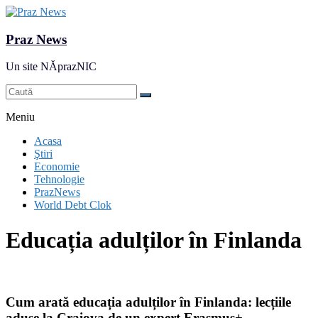
Praz News
Un site NĂprazNIC
Meniu
Acasa
Ştiri
Economie
Tehnologie
PrazNews
World Debt Clok
Educația adulților în Finlanda
Cum arată educația adulților în Finlanda: lecțiile
aduse la Craiova de un expert Erasmus+