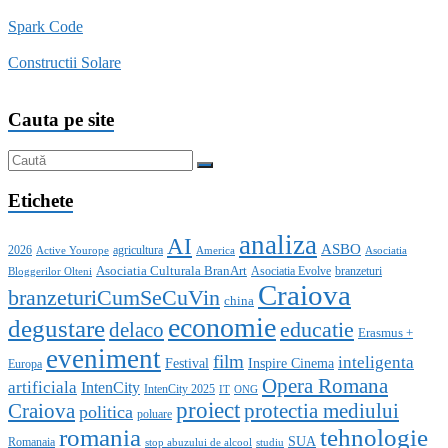
Spark Code
Constructii Solare
Cauta pe site
Etichete
analiza
AI
ASBO
2026
agricultura
Active Yourope
America
Asociatia
Asociatia Culturala BranArt
Asociatia Evolve
branzeturi
Bloggerilor Olteni
Craiova
branzeturiCumSeCuVin
china
economie
degustare
educatie
delaco
Erasmus +
eveniment
film
inteligenta
Festival
Inspire Cinema
Europa
Opera Romana
artificiala
IntenCity
IntenCity 2025
IT
ONG
proiect
Craiova
protectia mediului
politica
poluare
romania
tehnologie
SUA
Romanaia
stop abuzului de alcool
studiu