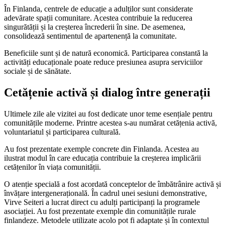
În Finlanda, centrele de educație a adulților sunt considerate
adevărate spații comunitare. Acestea contribuie la reducerea
singurătății și la creșterea încrederii în sine. De asemenea,
consolidează sentimentul de apartenență la comunitate.
Beneficiile sunt și de natură economică. Participarea constantă la
activități educaționale poate reduce presiunea asupra serviciilor
sociale și de sănătate.
Cetățenie activă și dialog între generații
Ultimele zile ale vizitei au fost dedicate unor teme esențiale pentru
comunitățile moderne. Printre acestea s-au numărat cetățenia activă,
voluntariatul și participarea culturală.
Au fost prezentate exemple concrete din Finlanda. Acestea au
ilustrat modul în care educația contribuie la creșterea implicării
cetățenilor în viața comunității.
O atenție specială a fost acordată conceptelor de îmbătrânire activă și
învățare intergenerațională. În cadrul unei sesiuni demonstrative,
Virve Seiteri a lucrat direct cu adulți participanți la programele
asociației. Au fost prezentate exemple din comunitățile rurale
finlandeze. Metodele utilizate acolo pot fi adaptate și în contextul