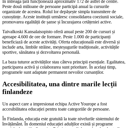
În întreaga țară funcționează aproximativ 172 de astfel de centre.
Peste două milioane de persoane participă anual la cursurile
organizate de acestea. Rolul lor depășește simpla transmitere de
cunoștințe. Aceste instituții urmăresc consolidarea coeziunii sociale,
promovarea egalității de șanse și încurajarea cetățeniei active.
Taivalkoski Kansalaisopisto oferă anual peste 200 de cursuri și
aproape 4.600 de ore de formare. Peste 1.000 de participanți
beneficiază de aceste activități. Oferta educațională este diversă și
include arta, limbile străine, meșteșugurile tradiționale, activitățile
sportive, sănătatea și dezvoltarea personală.
La baza tuturor activităților stau câteva principii esențiale. Egalitatea,
participarea activă și colaborarea sunt prioritare. În același timp,
programele sunt adaptate permanent nevoilor cursanților.
Accesibilitatea, una dintre marile lecții
finlandeze
Un aspect care a impresionat echipa Active Yourope a fost
accesibilitatea educației pentru toate categoriile de persoane.
În Finlanda, educația este gratuită la toate nivelurile sistemului de
învățământ. În domeniul educației adulților există și programe