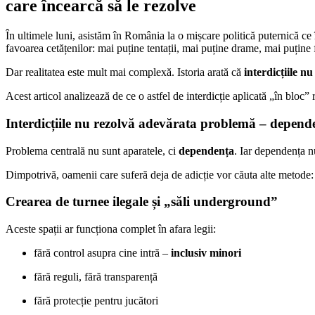
care încearcă să le rezolve
În ultimele luni, asistăm în România la o mișcare politică puternică ce
favoarea cetățenilor: mai puține tentații, mai puține drame, mai puține f
Dar realitatea este mult mai complexă. Istoria arată că
interdicțiile n
Acest articol analizează de ce o astfel de interdicție aplicată „în bloc”
Interdicțiile nu rezolvă adevărata problemă – depend
Problema centrală nu sunt aparatele, ci
dependența
. Iar dependența n
Dimpotrivă, oamenii care suferă deja de adicție vor căuta alte metode:
Crearea de
turnee ilegale
și „săli underground”
Aceste spații ar funcționa complet în afara legii:
fără control asupra cine intră –
inclusiv minori
fără reguli, fără transparență
fără protecție pentru jucători