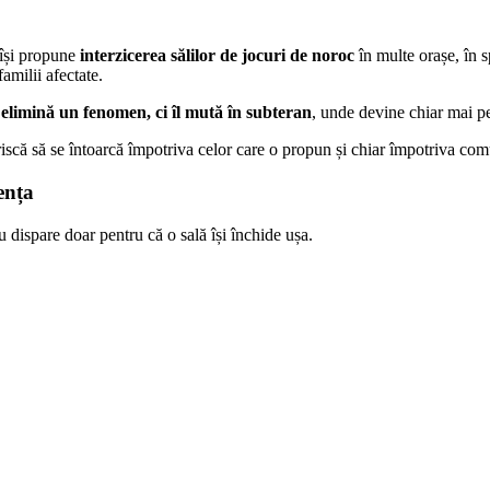
 își propune
interzicerea sălilor de jocuri de noroc
în multe orașe, în s
amilii afectate.
u elimină un fenomen, ci îl mută în subteran
, unde devine chiar mai pe
 riscă să se întoarcă împotriva celor care o propun și chiar împotriva comu
ența
u dispare doar pentru că o sală își închide ușa.