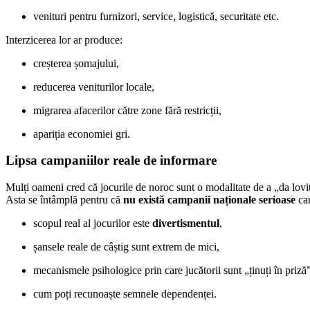
venituri pentru furnizori, service, logistică, securitate etc.
Interzicerea lor ar produce:
creșterea șomajului,
reducerea veniturilor locale,
migrarea afacerilor către zone fără restricții,
apariția economiei gri.
Lipsa campaniilor reale de informare
Mulți oameni cred că jocurile de noroc sunt o modalitate de a „da lovi
Asta se întâmplă pentru că
nu există campanii naționale serioase
car
scopul real al jocurilor este
divertismentul
,
șansele reale de câștig sunt extrem de mici,
mecanismele psihologice prin care jucătorii sunt „ținuți în priză”
cum poți recunoaște semnele dependenței.