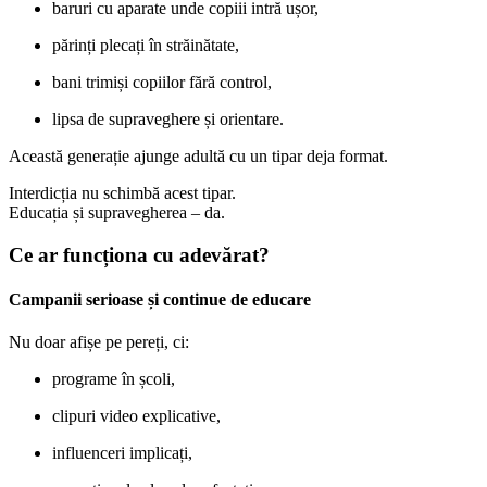
baruri cu aparate unde copiii intră ușor,
părinți plecați în străinătate,
bani trimiși copiilor fără control,
lipsa de supraveghere și orientare.
Această generație ajunge adultă cu un tipar deja format.
Interdicția nu schimbă acest tipar.
Educația și supravegherea – da.
Ce ar funcționa cu adevărat?
Campanii serioase și continue de educare
Nu doar afișe pe pereți, ci:
programe în școli,
clipuri video explicative,
influenceri implicați,