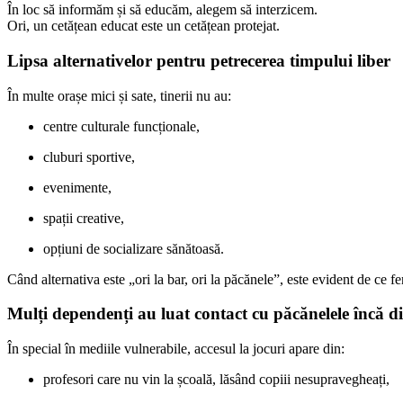
În loc să informăm și să educăm, alegem să interzicem.
Ori, un cetățean educat este un cetățean protejat.
Lipsa alternativelor pentru petrecerea timpului liber
În multe orașe mici și sate, tinerii nu au:
centre culturale funcționale,
cluburi sportive,
evenimente,
spații creative,
opțiuni de socializare sănătoasă.
Când alternativa este „ori la bar, ori la păcănele”, este evident de ce 
Mulți dependenți au luat contact cu păcănelele încă di
În special în mediile vulnerabile, accesul la jocuri apare din:
profesori care nu vin la școală, lăsând copiii nesupravegheați,