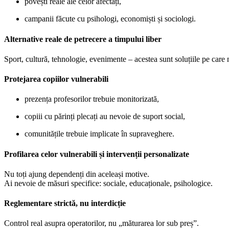
povești reale ale celor afectați,
campanii făcute cu psihologi, economiști și sociologi.
Alternative reale de petrecere a timpului liber
Sport, cultură, tehnologie, evenimente – acestea sunt soluțiile pe care n
Protejarea copiilor vulnerabili
prezența profesorilor trebuie monitorizată,
copiii cu părinți plecați au nevoie de suport social,
comunitățile trebuie implicate în supraveghere.
Profilarea celor vulnerabili și intervenții personalizate
Nu toți ajung dependenți din aceleași motive.
Ai nevoie de măsuri specifice: sociale, educaționale, psihologice.
Reglementare strictă, nu interdicție
Control real asupra operatorilor, nu „măturarea lor sub preș”.