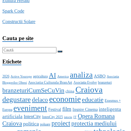
Editura Herald
Spark Code
Constructii Solare
Cauta pe site
Etichete
analiza
AI
ASBO
2026
agricultura
Active Yourope
America
Asociatia
Asociatia Culturala BranArt
Asociatia Evolve
branzeturi
Bloggerilor Olteni
Craiova
branzeturiCumSeCuVin
china
economie
degustare
educatie
delaco
Erasmus +
eveniment
film
inteligenta
Festival
Inspire Cinema
Europa
Opera Romana
artificiala
IntenCity
IntenCity 2025
istorie
IT
proiect
Craiova
protectia mediului
politica
poluare