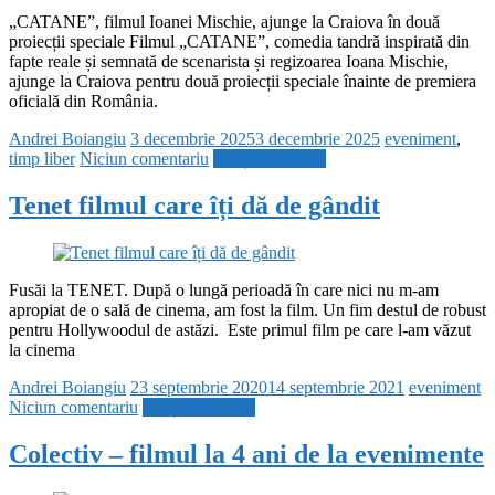
„CATANE”, filmul Ioanei Mischie, ajunge la Craiova în două
proiecții speciale Filmul „CATANE”, comedia tandră inspirată din
fapte reale și semnată de scenarista și regizoarea Ioana Mischie,
ajunge la Craiova pentru două proiecții speciale înainte de premiera
oficială din România.
Andrei Boiangiu
3 decembrie 2025
3 decembrie 2025
eveniment
,
timp liber
Niciun comentariu
Citește mai mult
Tenet filmul care îți dă de gândit
Fusăi la TENET. După o lungă perioadă în care nici nu m-am
apropiat de o sală de cinema, am fost la film. Un fim destul de robust
pentru Hollywoodul de astăzi. Este primul film pe care l-am văzut
la cinema
Andrei Boiangiu
23 septembrie 2020
14 septembrie 2021
eveniment
Niciun comentariu
Citește mai mult
Colectiv – filmul la 4 ani de la evenimente