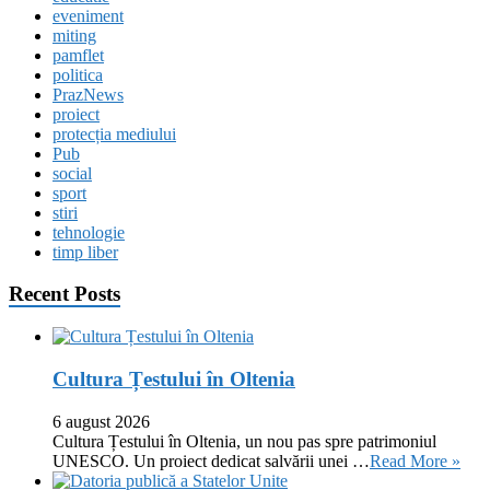
eveniment
miting
pamflet
politica
PrazNews
proiect
protecția mediului
Pub
social
sport
stiri
tehnologie
timp liber
Recent Posts
Cultura Țestului în Oltenia
6 august 2026
Cultura Țestului în Oltenia, un nou pas spre patrimoniul
UNESCO. Un proiect dedicat salvării unei …
Read More »