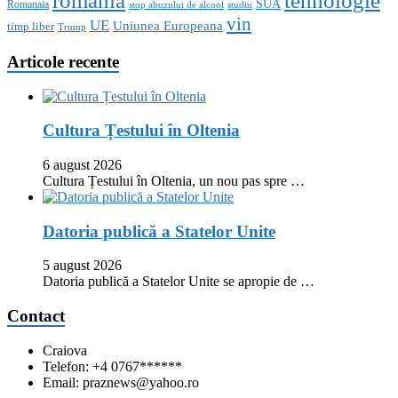
romania
tehnologie
SUA
Romanaia
stop abuzului de alcool
studiu
vin
UE
Uniunea Europeana
timp liber
Trump
Articole recente
Cultura Țestului în Oltenia
6 august 2026
Cultura Țestului în Oltenia, un nou pas spre …
Datoria publică a Statelor Unite
5 august 2026
Datoria publică a Statelor Unite se apropie de …
Contact
Craiova
Telefon: +4 0767******
Email: praznews@yahoo.ro