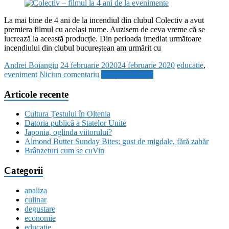
La mai bine de 4 ani de la incendiul din clubul Colectiv a avut
premiera filmul cu același nume. Auzisem de ceva vreme că se
lucrează la această producție. Din perioada imediat următoare
incendiului din clubul bucureștean am urmărit cu
Andrei Boiangiu
24 februarie 2020
24 februarie 2020
educatie
,
eveniment
Niciun comentariu
Citește mai mult
Articole recente
Cultura Țestului în Oltenia
Datoria publică a Statelor Unite
Japonia, oglinda viitorului?
Almond Butter Sunday Bites: gust de migdale, fără zahăr
Brânzeturi cum se cuVin
Categorii
analiza
culinar
degustare
economie
educatie