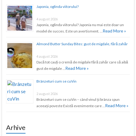
Japonia, oglinda viitorului?
4 august 2026
Japonia, oglinda viitorului? Japonia nu mai este doar un
Read More »
model de succes. Este un avertisment. …
Almond Butter Sunday Bites: gust de migdale, fără zahăr
4 august 2026
Dacă tot cauți o cremă de migdale fără zahăr care să aibă
Read More »
gust de migdale …
Brânzeturi cum se cuVin
2 august 2026
Brânzeturi cum se cuVin – când vinul și brânza spun
Read More »
aceeași poveste Există evenimente care …
Arhive