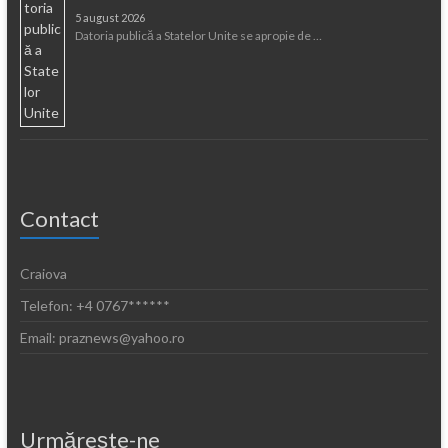
5 august 2026
Datoria publică a Statelor Unite se apropie de …
Contact
Craiova
Telefon: +4 0767******
Email: praznews@yahoo.ro
Urmăreşte-ne