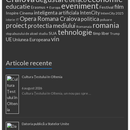
eveniment
educatie
film
Festival
Erasmus +
Europa
inteligenta artificiala
IntenCity
Inspire Cinema
IntenCity 2025
Opera Romana Craiova
politica
poluare
istorie
IT
romania
proiect
protectia mediului
Romanaia
tehnologie
SUA
timp liber
stop abuzului de alcool
studiu
Trump
vin
UE
Uniunea Europeana
Articole recente
Cultura Țestului în Oltenia
6 august 2026
Cultura Țestului în Oltenia, un nou pas spre …
Datoria publică a Statelor Unite