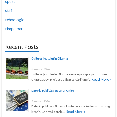
sport
stiri
tehnologie
timp liber
Recent Posts
Cultura Țestului în Oltenia
6 august 2026
Cultura Țestului în Oltenia, un nou pas spre patrimoniul
Read More »
UNESCO. Un proiect dedicat salvării unei …
Datoria publică a Statelor Unite
5 august 2026
Datoria publică a Statelor Unite se apropie de un nou prag
Read More »
istoric. Ce arată datele …