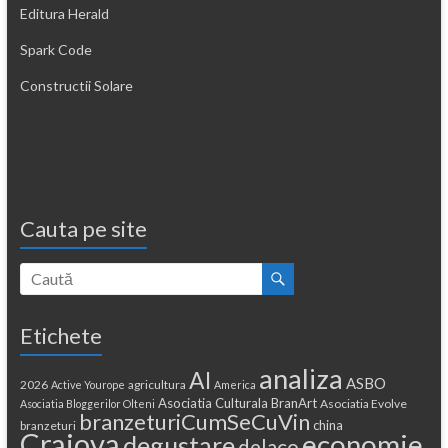
Editura Herald
Spark Code
Constructii Solare
Cauta pe site
Etichete
analiza
AI
ASBO
2026
agricultura
Active Yourope
America
Asociatia Culturala BranArt
Asociatia Evolve
Asociatia Bloggerilor Olteni
branzeturiCumSeCuVin
china
branzeturi
Craiova
economie
degustare
delaco