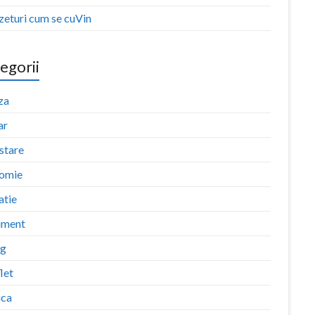
zeturi cum se cuVin
egorii
za
ar
stare
omie
atie
iment
ng
let
ica