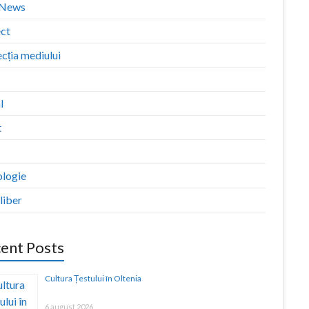
zNews
ect
cția mediului
l
t
ologie
liber
ent Posts
Cultura Țestului în Oltenia
6 august 2026