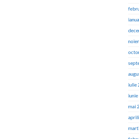
febr
ianu
dece
noie
octo
sept
augu
iulie
iuni
mai 
april
mart
febr