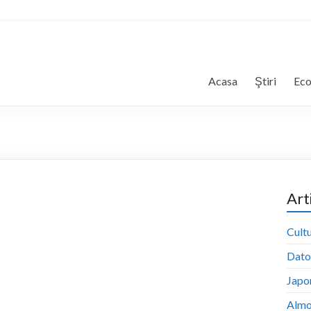
Acasa
Ştiri
Ec
Art
Cultu
Dator
Japon
Almo