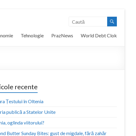
onomie
Tehnologie
PrazNews
World Debt Clok
icole recente
ra Țestului în Oltenia
ia publică a Statelor Unite
ia, oglinda viitorului?
nd Butter Sunday Bites: gust de migdale, fără zahăr