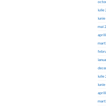
octo
iulie
iuni
mai 
april
mart
febr
ianu
dece
iulie
iuni
april
mart