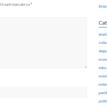
rii sunt marcate cu
*
Brân
Cat
anali
culin
degu
econ
educ
even
miti
pamf
polit