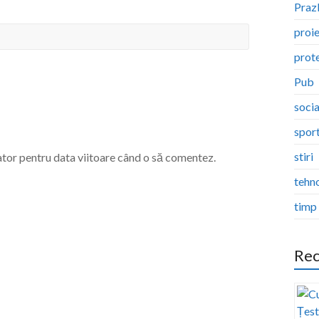
Pra
proi
prote
Pub
socia
spor
stiri
ator pentru data viitoare când o să comentez.
tehn
timp 
Rec