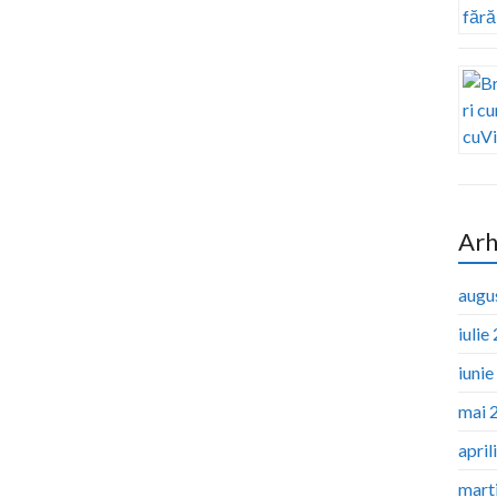
Arh
augu
iulie
iuni
mai 
april
mart