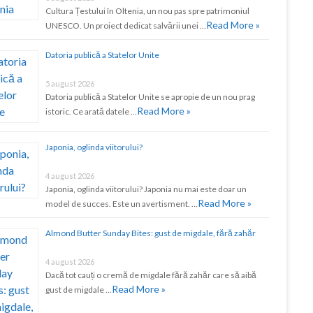
Cultura Țestului în Oltenia, un nou pas spre patrimoniul
Read More »
UNESCO. Un proiect dedicat salvării unei …
Datoria publică a Statelor Unite
5 august 2026
Datoria publică a Statelor Unite se apropie de un nou prag
Read More »
istoric. Ce arată datele …
Japonia, oglinda viitorului?
4 august 2026
Japonia, oglinda viitorului? Japonia nu mai este doar un
Read More »
model de succes. Este un avertisment. …
Almond Butter Sunday Bites: gust de migdale, fără zahăr
4 august 2026
Dacă tot cauți o cremă de migdale fără zahăr care să aibă
Read More »
gust de migdale …