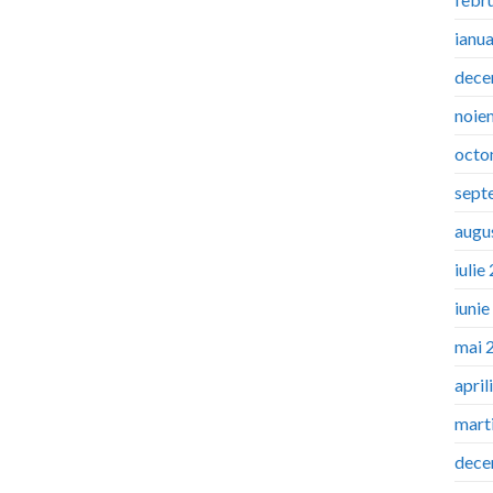
ianu
dece
noie
octo
sept
augu
iulie
iuni
mai 
april
mart
dece