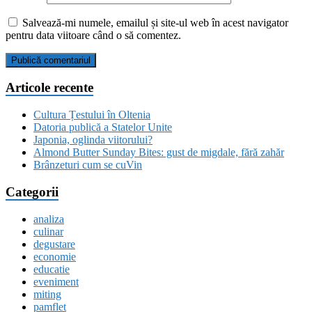
Salvează-mi numele, emailul și site-ul web în acest navigator
pentru data viitoare când o să comentez.
Articole recente
Cultura Țestului în Oltenia
Datoria publică a Statelor Unite
Japonia, oglinda viitorului?
Almond Butter Sunday Bites: gust de migdale, fără zahăr
Brânzeturi cum se cuVin
Categorii
analiza
culinar
degustare
economie
educatie
eveniment
miting
pamflet