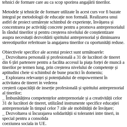
tehnici de formare care au ca scop sporirea angajării tinerilor.
Metodele și tehnicile de formare utilizate în acest curs vor fi bazate
integral pe metodologii de educație non formală. Realizarea unui
astfel de proiect urmărește schimbul de experiențe, învățarea și
concentrarea pe activităţi concrete pentru a promova antreprenorialul
în rândul tinerilor și pentru creșterea nivelului de conștientizare
asupra necesitații dezvoltării spiritului antreprenorial și diminuarea
stereotipurilor referitoare la angajarea tinerilor cu oportunități reduse.
Obiectivele specifice ale acestui proiect sunt următoarele:
_ Dezvoltarea personală și profesională a 31 de lucrători de tineret
din 6 țări partenere pentru a facilita accesul la piața forței de muncă a
tinerilor pe termen lung, prin creșterea nivelului de competențe și
aptitudini cheie si schimbul de bune practici în domeniu;
_ Explorarea relevanței și potențialului de empowerment în
activitatea de tineret in vederea
creșterii capacității de inserție profesională și spiritului antreprenorial
al tinerilor;
_ Îmbunătățirea competențelor antreprenoriale și a creativității celor
31 de lucrători de tineret, utilizând instrumente specifice educației
antreprenoriale în timpul celor 7 zile ale mobilității de învățare;
_ Dezvoltarea si încurajarea solidarității si tolerantei intre tineri, in
special pentru a consolida
coeziunea sociala in UE.