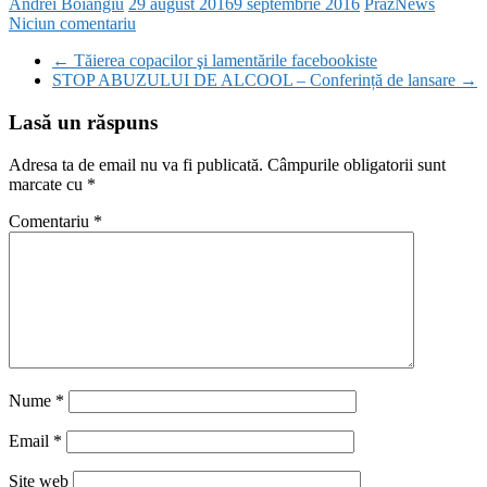
Andrei Boiangiu
29 august 2016
9 septembrie 2016
PrazNews
Niciun comentariu
←
Tăierea copacilor şi lamentările facebookiste
STOP ABUZULUI DE ALCOOL – Conferință de lansare
→
Lasă un răspuns
Adresa ta de email nu va fi publicată.
Câmpurile obligatorii sunt
marcate cu
*
Comentariu
*
Nume
*
Email
*
Site web