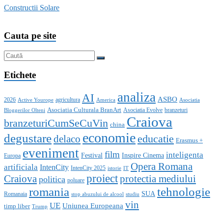
Constructii Solare
Cauta pe site
Etichete
analiza
AI
ASBO
2026
agricultura
Active Yourope
America
Asociatia
Asociatia Culturala BranArt
Asociatia Evolve
branzeturi
Bloggerilor Olteni
Craiova
branzeturiCumSeCuVin
china
economie
degustare
educatie
delaco
Erasmus +
eveniment
film
inteligenta
Festival
Inspire Cinema
Europa
Opera Romana
artificiala
IntenCity
IntenCity 2025
istorie
IT
proiect
Craiova
protectia mediului
politica
poluare
romania
tehnologie
SUA
Romanaia
stop abuzului de alcool
studiu
vin
UE
Uniunea Europeana
timp liber
Trump