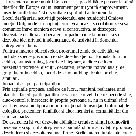
_ Prezentarea programului Erasmus + și posibilitățile pe care le oferă
tinerilor din Europa ca un instrument pentru youth empowerment,
inserție profesională și dezvoltarea spiritului antreprenorial.
Locul desfăşurării activității proiectului este municipiul Craiova,
județul Dolj, unde participanții vor avea ocazia sa colaboreze si sa
comunice într-o maniera activa si constructiva, sa descopere
diversitatea culturala a fiecărei tari participante la proiect si sa
dezvolte idei privind implementarea de activităţi în domeniul
antreprenorialului.
Pentru atingerea obiectivelor, programul zilnic de activităţi va
include aspecte precum: metode de educație non formală, lucru in
echipa, brainstorming, jocuri de integrare, ateliere de lucru,
prezentări teoretice, discuții, dezbateri, reflecție individuală și de
grup, lucru in echipa, jocuri de team building, brainstorming,
simulări.
Impactul asupra participanților
Prin acţiunile propuse, ateliere de lucru, reuniuni, realizarea unui
plan de afaceri, participanților le va creste nivelul de respect de sine,
auto-control si încredere in propria persoana si, nu in ultimul rând,
vor fi ei înșiși multiplicatori informaționali transmițând informațiile
colegilor, prietenilor, familiilor si altor membri ai comunităților din
care fac parte.
De asemenea îşi vor dezvolta abilitățile creative, simțul promovării
personale si spiritul antreprenorial simulând prin activitățile propuse,
deschiderea si dezvoltarea unei firme. Serile interculturale, atelierele