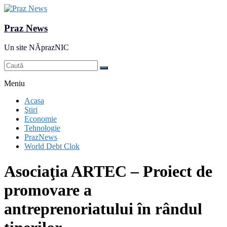
Praz News
Un site NĂprazNIC
Meniu
Acasa
Ştiri
Economie
Tehnologie
PrazNews
World Debt Clok
Asociaţia ARTEC – Proiect de
promovare a
antreprenoriatului în rândul