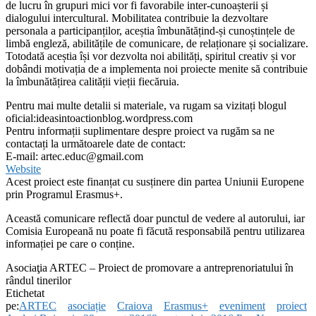
de lucru în grupuri mici vor fi favorabile inter-cunoașterii și
dialogului intercultural. Mobilitatea contribuie la dezvoltare
personala a participanților, aceștia îmbunătățind-și cunoștințele de
limbă engleză, abilitățile de comunicare, de relaționare și socializare.
Totodată aceștia își vor dezvolta noi abilități, spiritul creativ și vor
dobândi motivația de a implementa noi proiecte menite să contribuie
la îmbunătățirea calității vieții fiecăruia.
Pentru mai multe detalii si materiale, va rugam sa vizitați blogul
oficial:ideasintoactionblog.wordpress.com
Pentru informații suplimentare despre proiect va rugăm sa ne
contactați la următoarele date de contact:
E-mail: artec.educ@gmail.com
Website
Acest proiect este finanțat cu susținere din partea Uniunii Europene
prin Programul Erasmus+.
Această comunicare reflectă doar punctul de vedere al autorului, iar
Comisia Europeană nu poate fi făcută responsabilă pentru utilizarea
informației pe care o conține.
Asociaţia ARTEC – Proiect de promovare a antreprenoriatului în
rândul tinerilor
Etichetat
pe:
ARTEC
asociație
Craiova
Erasmus+
eveniment
proiect