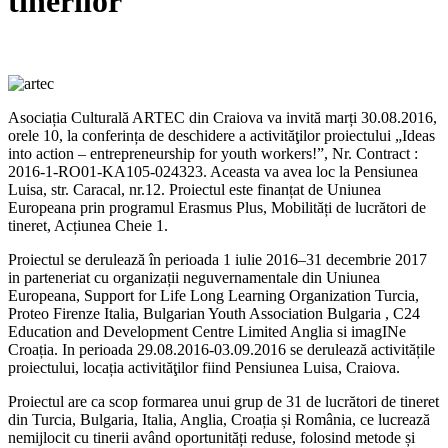
tinerilor
Asociația Culturală ARTEC din Craiova va invită marți 30.08.2016,
orele 10, la conferința de deschidere a activităţilor proiectului „Ideas
into action – entrepreneurship for youth workers!”, Nr. Contract :
2016-1-RO01-KA105-024323. Aceasta va avea loc la Pensiunea
Luisa, str. Caracal, nr.12. Proiectul este finanțat de Uniunea
Europeana prin programul Erasmus Plus, Mobilități de lucrători de
tineret, Acțiunea Cheie 1.
Proiectul se derulează în perioada 1 iulie 2016–31 decembrie 2017
in parteneriat cu organizații neguvernamentale din Uniunea
Europeana, Support for Life Long Learning Organization Turcia,
Proteo Firenze Italia, Bulgarian Youth Association Bulgaria , C24
Education and Development Centre Limited Anglia si imagINe
Croația. In perioada 29.08.2016-03.09.2016 se derulează activitățile
proiectului, locația activităţilor fiind Pensiunea Luisa, Craiova.
Proiectul are ca scop formarea unui grup de 31 de lucrători de tineret
din Turcia, Bulgaria, Italia, Anglia, Croația și România, ce lucrează
nemijlocit cu tinerii având oportunități reduse, folosind metode și