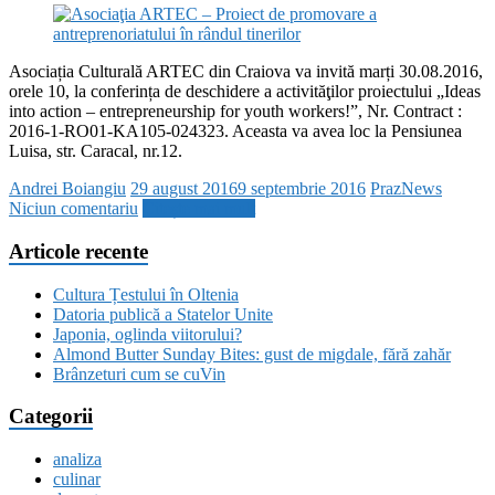
Asociația Culturală ARTEC din Craiova va invită marți 30.08.2016,
orele 10, la conferința de deschidere a activităţilor proiectului „Ideas
into action – entrepreneurship for youth workers!”, Nr. Contract :
2016-1-RO01-KA105-024323. Aceasta va avea loc la Pensiunea
Luisa, str. Caracal, nr.12.
Andrei Boiangiu
29 august 2016
9 septembrie 2016
PrazNews
Niciun comentariu
Citește mai mult
Articole recente
Cultura Țestului în Oltenia
Datoria publică a Statelor Unite
Japonia, oglinda viitorului?
Almond Butter Sunday Bites: gust de migdale, fără zahăr
Brânzeturi cum se cuVin
Categorii
analiza
culinar