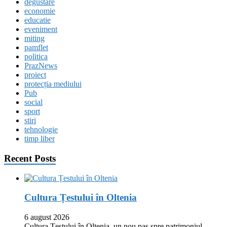
degustare
economie
educatie
eveniment
miting
pamflet
politica
PrazNews
proiect
protecția mediului
Pub
social
sport
stiri
tehnologie
timp liber
Recent Posts
Cultura Țestului în Oltenia
6 august 2026
Cultura Țestului în Oltenia, un nou pas spre patrimoniul