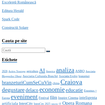
Excelență Românească
Editura Herald
Spark Code
Constructii Solare
Cauta pe site
Etichete
analiza
AI
ASBO
2026
agricultura
Active Yourope
America
Asociatia
Asociatia Culturala BranArt
Asociatia Evolve
branzeturi
Bloggerilor Olteni
Craiova
branzeturiCumSeCuVin
china
economie
degustare
educatie
delaco
Erasmus +
eveniment
film
inteligenta
Festival
Inspire Cinema
Europa
Opera Romana
artificiala
IntenCity
IntenCity 2025
istorie
IT