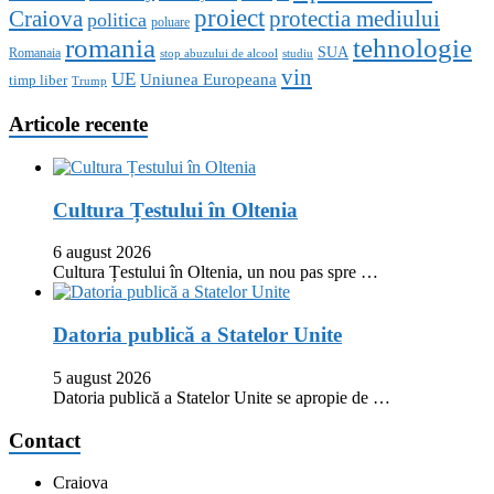
proiect
Craiova
protectia mediului
politica
poluare
romania
tehnologie
SUA
Romanaia
stop abuzului de alcool
studiu
vin
UE
Uniunea Europeana
timp liber
Trump
Articole recente
Cultura Țestului în Oltenia
6 august 2026
Cultura Țestului în Oltenia, un nou pas spre …
Datoria publică a Statelor Unite
5 august 2026
Datoria publică a Statelor Unite se apropie de …
Contact
Craiova