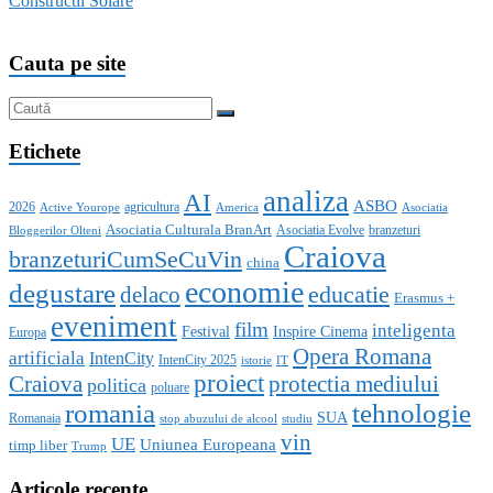
Constructii Solare
Cauta pe site
Etichete
analiza
AI
ASBO
2026
agricultura
Active Yourope
America
Asociatia
Asociatia Culturala BranArt
Asociatia Evolve
branzeturi
Bloggerilor Olteni
Craiova
branzeturiCumSeCuVin
china
economie
degustare
educatie
delaco
Erasmus +
eveniment
film
inteligenta
Festival
Inspire Cinema
Europa
Opera Romana
artificiala
IntenCity
IntenCity 2025
istorie
IT
proiect
Craiova
protectia mediului
politica
poluare
romania
tehnologie
SUA
Romanaia
stop abuzului de alcool
studiu
vin
UE
Uniunea Europeana
timp liber
Trump
Articole recente