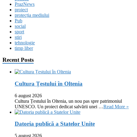
PrazNews
proiect
protecția mediului
Pub
social
sport
stiri
tehnologie
timp liber
Recent Posts
Cultura Țestului în Oltenia
6 august 2026
Cultura Țestului în Oltenia, un nou pas spre patrimoniul
UNESCO. Un proiect dedicat salvării unei …
Read More »
Datoria publică a Statelor Unite
5 august 2026