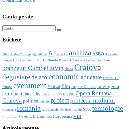
Constructii Solare
Cauta pe site
Etichete
analiza
AI
ASBO
2026
agricultura
Active Yourope
America
Asociatia
Asociatia Culturala BranArt
Asociatia Evolve
branzeturi
Bloggerilor Olteni
Craiova
branzeturiCumSeCuVin
china
economie
degustare
educatie
delaco
Erasmus +
eveniment
film
inteligenta
Festival
Inspire Cinema
Europa
Opera Romana
artificiala
IntenCity
IntenCity 2025
IT
ONG
proiect
Craiova
protectia mediului
politica
poluare
romania
tehnologie
SUA
Romanaia
stop abuzului de alcool
studiu
vin
UE
Uniunea Europeana
timp liber
Trump
Articole recente