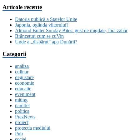
Articole recente
Datoria publică a Statelor Unite
Japonia, oglinda viitorului?
Almond Butter Sunday Bites: gust de migdale, fără zahăr
Brânzeturi cum se cuVin
Unde a „dispărut” apa Dunării?
Categorii
analiza
culinar
degustare
economie
educatie
eveniment
miting
pamflet
politica
PrazNews
proiect
protecția mediului
Pub
social