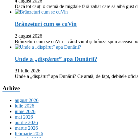
4 august 2026
Dacă tot cauți o cremă de migdale fără zahăr care să aibă gust
Brânzeturi cum se cuVin
2 august 2026
Brânzeturi cum se cuVin – când vinul și brânza spun aceeași p
Unde a „dispărut” apa Dunării?
31 iulie 2026
Unde a „dispărut” apa Dunării? Ce arată, de fapt, debitele oficia
Arhive
august 2026
iulie 2026
iunie 2026
mai 2026
aprilie 2026
martie 2026
februarie 2026