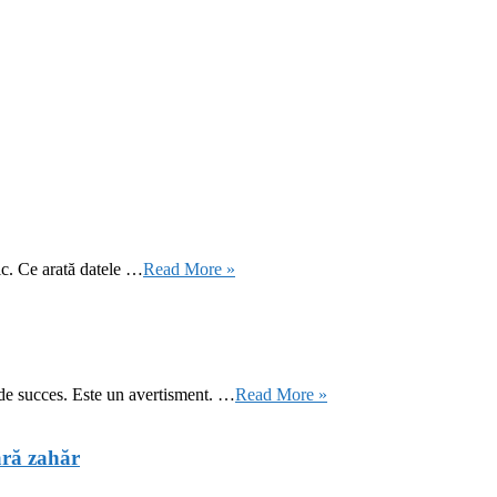
ic. Ce arată datele …
Read More »
 de succes. Este un avertisment. …
Read More »
ără zahăr