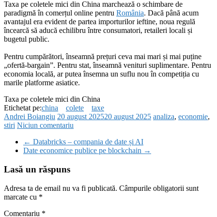
Taxa pe coletele mici din China marchează o schimbare de
paradigmă în comerțul online pentru
România
. Dacă până acum
avantajul era evident de partea importurilor ieftine, noua regulă
încearcă să aducă echilibru între consumatori, retaileri locali și
bugetul public.
Pentru cumpărători, înseamnă prețuri ceva mai mari și mai puține
„ofertă-bargain”. Pentru stat, înseamnă venituri suplimentare. Pentru
economia locală, ar putea însemna un suflu nou în competiția cu
marile platforme asiatice.
Taxa pe coletele mici din China
Etichetat pe:
china
colete
taxe
Andrei Boiangiu
20 august 2025
20 august 2025
analiza
,
economie
,
stiri
Niciun comentariu
←
Databricks – compania de date și AI
Date economice publice pe blockchain
→
Lasă un răspuns
Adresa ta de email nu va fi publicată.
Câmpurile obligatorii sunt
marcate cu
*
Comentariu
*