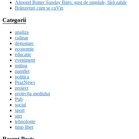
Almond Butter Sunday Bites: gust de migdale, fără zahăr
Brânzeturi cum se cuVin
Categorii
analiza
culinar
degustare
economie
educatie
eveniment
miting
pamflet
politica
PrazNews
proiect
protecția mediului
Pub
social
sport
stiri
tehnologie
timp liber
Recent Posts