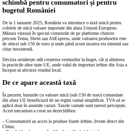
schimbă pentru consumatori și pentru
bugetul României
De la 1 ianuarie 2025, România va introduce o taxă unică pentru
coletele de mică valoare importate din afara Uniunii Europene.
Măsura vizează în special comenzile de pe platforme chineze
precum Temu, Shein sau AliExpress, unde valoarea produselor este
de obicei sub 150 de euro și unde până acum taxarea era minimă sau
chiar inexistentă.
Decizia urmărește atât creșterea veniturilor la buget, cât și alinierea
la practicile altor state UE, unde valul de importuri ieftine din Asia a
început să afecteze retailul local.
De ce apare această taxă
În prezent, bunurile cu valoare mică (sub 150 de euro) comandate
din afara UE beneficiază de un regim vamal simplificat. TVA-ul se
aplică doar în anumite cazuri. Taxele vamale sunt rareori percepute.
Acest mecanism a creat un dezechilibru:
– Consumatorii au acces la produse foarte ieftine, livrate direct din
China;