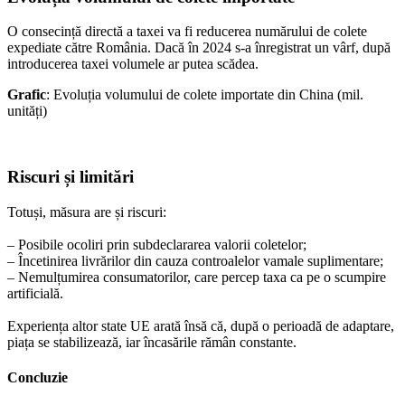
O consecință directă a taxei va fi reducerea numărului de colete
expediate către România. Dacă în 2024 s-a înregistrat un vârf, după
introducerea taxei volumele ar putea scădea.
Grafic
: Evoluția volumului de colete importate din China (mil.
unități)
Riscuri și limitări
Totuși, măsura are și riscuri:
– Posibile ocoliri prin subdeclararea valorii coletelor;
– Încetinirea livrărilor din cauza controalelor vamale suplimentare;
– Nemulțumirea consumatorilor, care percep taxa ca pe o scumpire
artificială.
Experiența altor state UE arată însă că, după o perioadă de adaptare,
piața se stabilizează, iar încasările rămân constante.
Concluzie