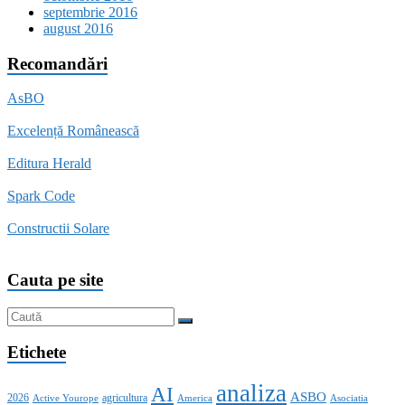
septembrie 2016
august 2016
Recomandări
AsBO
Excelență Românească
Editura Herald
Spark Code
Constructii Solare
Cauta pe site
Etichete
analiza
AI
ASBO
2026
agricultura
Active Yourope
America
Asociatia