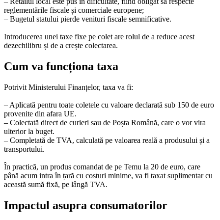
– Retailul local este pus în dificultate, fiind obligat să respecte
reglementările fiscale și comerciale europene;
– Bugetul statului pierde venituri fiscale semnificative.
Introducerea unei taxe fixe pe colet are rolul de a reduce acest
dezechilibru și de a crește colectarea.
Cum va funcționa taxa
Potrivit Ministerului Finanțelor, taxa va fi:
– Aplicată pentru toate coletele cu valoare declarată sub 150 de euro
provenite din afara UE.
– Colectată direct de curieri sau de Poșta Română, care o vor vira
ulterior la buget.
– Completată de TVA, calculată pe valoarea reală a produsului și a
transportului.
În practică, un produs comandat de pe Temu la 20 de euro, care
până acum intra în țară cu costuri minime, va fi taxat suplimentar cu
această sumă fixă, pe lângă TVA.
Impactul asupra consumatorilor