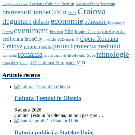
Asociatia Culturala BranArt
Asociatia Evolve
branzeturi
Bloggerilor Olteni
Craiova
branzeturiCumSeCuVin
china
economie
degustare
educatie
delaco
Erasmus +
eveniment
film
inteligenta
Festival
Inspire Cinema
Europa
Opera Romana
artificiala
IntenCity
IntenCity 2025
istorie
IT
proiect
Craiova
protectia mediului
politica
poluare
romania
tehnologie
SUA
Romanaia
stop abuzului de alcool
studiu
vin
UE
Uniunea Europeana
timp liber
Trump
Articole recente
Cultura Țestului în Oltenia
6 august 2026
Cultura Țestului în Oltenia, un nou pas spre …
Datoria publică a Statelor Unite