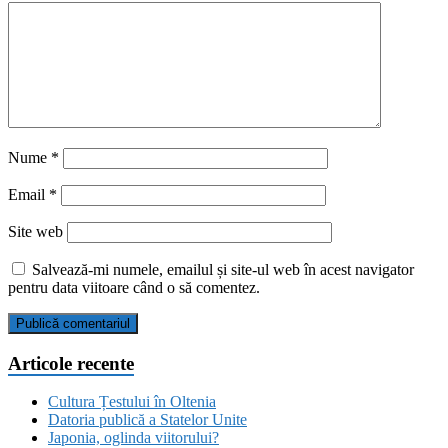
Nume
*
Email
*
Site web
Salvează-mi numele, emailul și site-ul web în acest navigator
pentru data viitoare când o să comentez.
Articole recente
Cultura Țestului în Oltenia
Datoria publică a Statelor Unite
Japonia, oglinda viitorului?