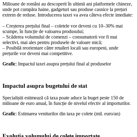
Milioane de români au descoperit în ultimii ani platformele chineze,
unde pot cumpăra haine, gadgeturi sau produse casnice la prețuri
extrem de reduse. Introducerea taxei va avea câteva efecte imediate:
– Creșterea prețului final – coletele vor deveni cu 10–30% mai
scumpe, în funcție de valoarea produsului;
– Scăderea volumului de comenzi – consumatorii vor fi mai
selectivi, mai ales pentru produsele de valoare mică;
– Posibilă reorientare către retaileri locali sau europeni, unde
prețurile vor deveni mai competitive.
Grafic
: Impactul taxei asupra prețului final al produselor
Impactul asupra bugetului de stat
Specialiștii estimează că taxa poate aduce la buget peste 150 de
milioane de euro anual, în funcție de nivelul efectiv al importurilor.
Grafic
: Estimarea veniturilor din taxa pe colete (mil. euro/an)
Evoluția volumului de colete importate