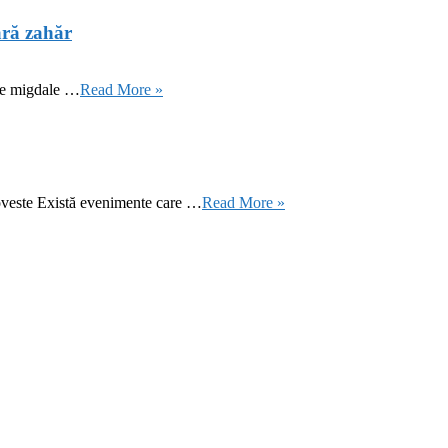
ără zahăr
 de migdale …
Read More »
oveste Există evenimente care …
Read More »