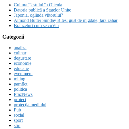
Cultura Țestului în Oltenia
Datoria publică a Statelor Unite
Japonia, oglinda viitorului?
Almond Butter Sunday Bites: gust de migdale, fără zahăr
Brânzeturi cum se cuVin
Categorii
analiza
culinar
degustare
economie
educatie
eveniment
miting
pamflet
politica
PrazNews
proiect
protecția mediului
Pub
social
sport
stiri