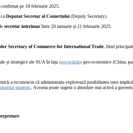
, confirmat pe 18 februarie 2025.
5 ca
Deputat Secretar al Comerțului
(Deputy Secretary).
 de
secretar interimar
între 20 ianuarie și 21 februarie 2025.
der Secretary of Commerce for International Trade
, fiind princip
ale și strategice ale SUA în fața
provocărilor
geo‑economice (China, parte
k a recunoscut că administrația explorează posibilitatea unei implicări
ndustrial strategic
. Aceasta poate sugera o abordare mai activă a guvernu
terpretare