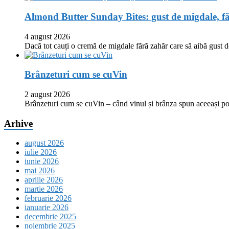
Almond Butter Sunday Bites: gust de migdale, f
4 august 2026
Dacă tot cauți o cremă de migdale fără zahăr care să aibă gust
Brânzeturi cum se cuVin
2 august 2026
Brânzeturi cum se cuVin – când vinul și brânza spun aceeași p
Arhive
august 2026
iulie 2026
iunie 2026
mai 2026
aprilie 2026
martie 2026
februarie 2026
ianuarie 2026
decembrie 2025
noiembrie 2025