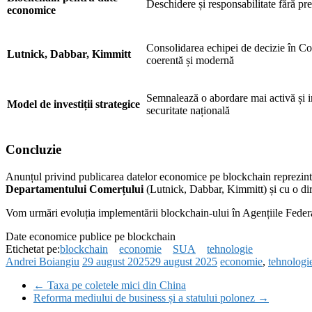
Deschidere și responsabilitate fără pr
economice
Consolidarea echipei de decizie în C
Lutnick, Dabbar, Kimmitt
coerentă și modernă
Semnalează o abordare mai activă și 
Model de investiții strategice
securitate națională
Concluzie
Anunțul privind publicarea datelor economice pe blockchain reprezintă 
Departamentului Comerțului
(Lutnick, Dabbar, Kimmitt) și cu o dir
Vom urmări evoluția implementării blockchain-ului în Agențiile Federal
Date economice publice pe blockchain
Etichetat pe:
blockchain
economie
SUA
tehnologie
Andrei Boiangiu
29 august 2025
29 august 2025
economie
,
tehnologi
←
Taxa pe coletele mici din China
Reforma mediului de business și a statului polonez
→