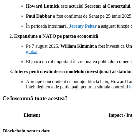
Howard Lutnick
este actualul
Secretar al Comerțului
Paul Dabbar
a fost confirmat de Senat pe 25 iunie 202
În perioada interimară,
Jeremy Pelter
a asigurat funcția
Expansiune a NATO pe partea economică
Pe 7 august 2025,
William Kimmitt
a fost învestit ca
Un
global
.
El joacă un rol important în creionarea politicilor comerci
Interes pentru extinderea modelului investițional al statului
Aproape concomitent cu anunțul blockchain, Howard Lutnic
Intel: deținerea de participații pentru a stimula controlul
i
Ce înseamnă toate acestea?
Element
Impact / In
Blockchain pentru date