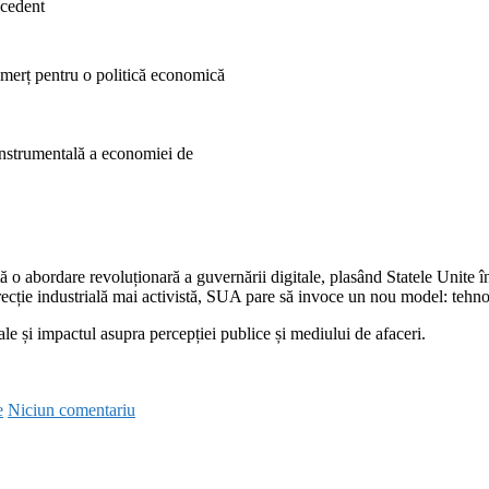
ecedent
omerț pentru o politică economică
instrumentală a economiei de
o abordare revoluționară a guvernării digitale, plasând Statele Unite î
ecție industrială mai activistă, SUA pare să invoce un nou model: tehnol
e și impactul asupra percepției publice și mediului de afaceri.
e
Niciun comentariu