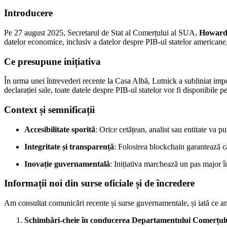
Introducere
Pe 27 august 2025, Secretarul de Stat al Comerțului al SUA,
Howard
datelor economice, inclusiv a datelor despre PIB-ul statelor americane, 
Ce presupune inițiativa
În urma unei întrevederi recente la Casa Albă, Lutnick a subliniat impo
declarației sale, toate datele despre PIB-ul statelor vor fi disponibile 
Context și semnificații
Accesibilitate sporită
: Orice cetățean, analist sau entitate va p
Integritate și transparență
: Folosirea blockchain garantează că 
Inovație guvernamentală
: Inițiativa marchează un pas major î
Informații noi din surse oficiale și de încredere
Am consultat comunicări recente și surse guvernamentale, și iată ce a
Schimbări-cheie în conducerea Departamentului Comerțul