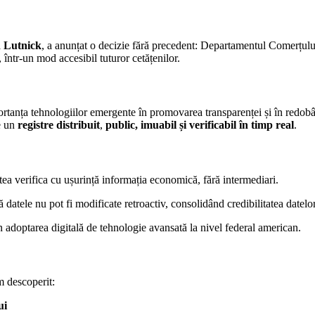
 Lutnick
, a anunțat o decizie fără precedent: Departamentul Comerțulu
într-un mod accesibil tuturor cetățenilor.
rtanța tehnologiilor emergente în promovarea transparenței și în redobând
pe un
registre distribuit
,
public, imuabil și verificabil în timp real
.
utea verifica cu ușurință informația economică, fără intermediari.
datele nu pot fi modificate retroactiv, consolidând credibilitatea datelor 
n adoptarea digitală de tehnologie avansată la nivel federal american.
m descoperit:
ui