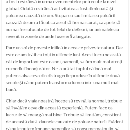
a fost restrânsă în urma evenimentelor petrecute la nivel
global. Odată restrânsă activitatea a fost diminuată și
poluarea cauzată de om. Stoparea sau limitarea poluării
cauzată de om a făcut ca aerul să fie mai curat, ca apele să
nu mai fie sufocate de tot felul de deșeuri, iar animalele au
revenit în zonele de unde fuseseră alungate.
Pare un soi de poveste idilică în ceea ce privește natura. Dar
este ce am trăit cu toții în ultimele luni. Acest lucru ne arată
cât de important este ca noi, oamenii, să fim mult mai atenți
cu mediul înconjurător. Ne-a arătat faptul că încă mai
putem salva ceva din distrugerile produse în ultimele două
secole și că ne putem transforma lumea într-una mult mai
bună.
Chiar dacă viața noastră începe să revină la normal, trebuie
să învățăm ceva din această experiență. Putem face ca
lucrurile să meargă mai bine. Trebuie să limităm, conștient
de această dată, daunele cauzate de poluare naturii. Evident
că nu le putem impune oamenilor să consume mai puțin, să