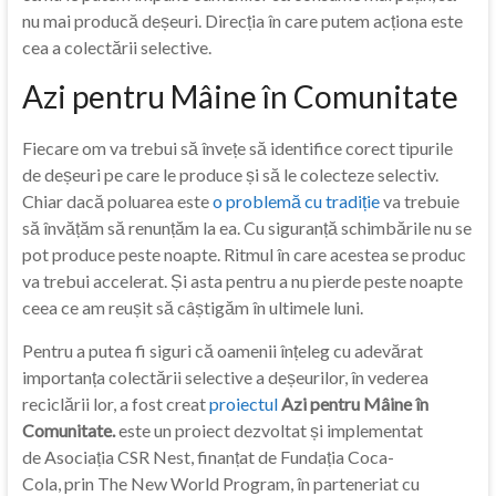
nu mai producă deșeuri. Direcția în care putem acționa este
cea a colectării selective.
Azi pentru Mâine în Comunitate
Fiecare om va trebui să învețe să identifice corect tipurile
de deșeuri pe care le produce și să le colecteze selectiv.
Chiar dacă poluarea este
o problemă cu tradiție
va trebuie
să învățăm să renunțăm la ea. Cu siguranță schimbările nu se
pot produce peste noapte. Ritmul în care acestea se produc
va trebui accelerat. Și asta pentru a nu pierde peste noapte
ceea ce am reușit să câștigăm în ultimele luni.
Pentru a putea fi siguri că oamenii înțeleg cu adevărat
importanța colectării selective a deșeurilor, în vederea
reciclării lor, a fost creat
proiectul
Azi pentru Mâine în
Comunitate.
este un proiect dezvoltat și implementat
de Asociația CSR
Nest
, finanțat de Fundația Coca-
Cola, prin The New World Program, în parteneriat cu