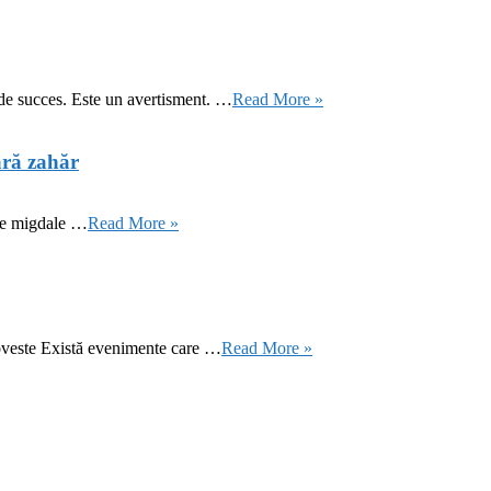
 de succes. Este un avertisment. …
Read More »
ără zahăr
 de migdale …
Read More »
oveste Există evenimente care …
Read More »