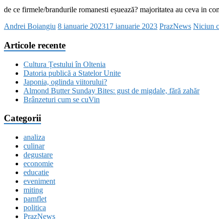
de ce firmele/brandurile romanesti eșuează? majoritatea au ceva in c
Andrei Boiangiu
8 ianuarie 2023
17 ianuarie 2023
PrazNews
Niciun 
Articole recente
Cultura Țestului în Oltenia
Datoria publică a Statelor Unite
Japonia, oglinda viitorului?
Almond Butter Sunday Bites: gust de migdale, fără zahăr
Brânzeturi cum se cuVin
Categorii
analiza
culinar
degustare
economie
educatie
eveniment
miting
pamflet
politica
PrazNews