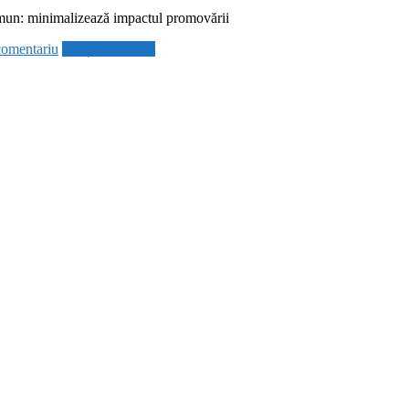
omun: minimalizează impactul promovării
comentariu
Citește mai mult