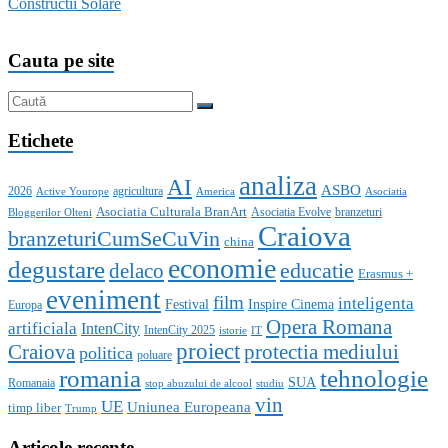
Constructii Solare
Cauta pe site
Etichete
analiza
AI
ASBO
2026
agricultura
Active Yourope
America
Asociatia
Asociatia Culturala BranArt
Asociatia Evolve
branzeturi
Bloggerilor Olteni
Craiova
branzeturiCumSeCuVin
china
economie
degustare
educatie
delaco
Erasmus +
eveniment
film
inteligenta
Festival
Inspire Cinema
Europa
Opera Romana
artificiala
IntenCity
IntenCity 2025
istorie
IT
proiect
Craiova
protectia mediului
politica
poluare
romania
tehnologie
SUA
Romanaia
stop abuzului de alcool
studiu
vin
UE
Uniunea Europeana
timp liber
Trump
Articole recente