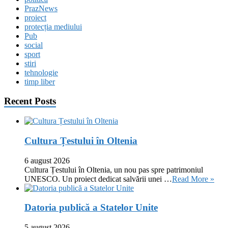
PrazNews
proiect
protecția mediului
Pub
social
sport
stiri
tehnologie
timp liber
Recent Posts
Cultura Țestului în Oltenia
6 august 2026
Cultura Țestului în Oltenia, un nou pas spre patrimoniul
UNESCO. Un proiect dedicat salvării unei …
Read More »
Datoria publică a Statelor Unite
5 august 2026