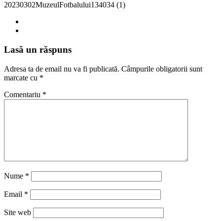
20230302MuzeulFotbalului134034 (1)
Lasă un răspuns
Adresa ta de email nu va fi publicată.
Câmpurile obligatorii sunt
marcate cu
*
Comentariu
*
Nume
*
Email
*
Site web