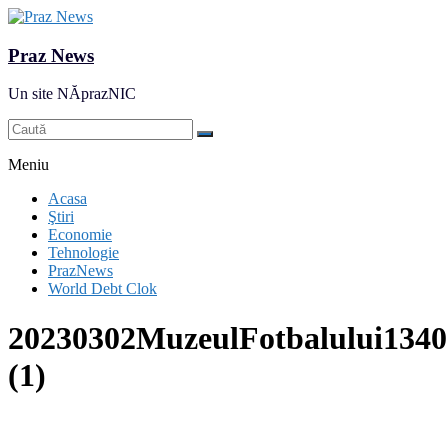
Praz News
Un site NĂprazNIC
Meniu
Acasa
Ştiri
Economie
Tehnologie
PrazNews
World Debt Clok
20230302MuzeulFotbalului1340
(1)