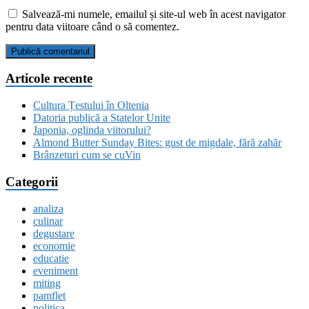
Salvează-mi numele, emailul și site-ul web în acest navigator
pentru data viitoare când o să comentez.
Articole recente
Cultura Țestului în Oltenia
Datoria publică a Statelor Unite
Japonia, oglinda viitorului?
Almond Butter Sunday Bites: gust de migdale, fără zahăr
Brânzeturi cum se cuVin
Categorii
analiza
culinar
degustare
economie
educatie
eveniment
miting
pamflet
politica