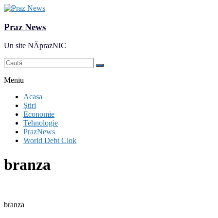
Praz News
Un site NĂprazNIC
Meniu
Acasa
Ştiri
Economie
Tehnologie
PrazNews
World Debt Clok
branza
branza