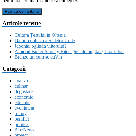
pentru data viitoare când o să comentez.
Articole recente
Cultura Țestului în Oltenia
Datoria publică a Statelor Unite
Japonia, oglinda viitorului?
Almond Butter Sunday Bites: gust de migdale, fără zahăr
Brânzeturi cum se cuVin
Categorii
analiza
culinar
degustare
economie
educatie
eveniment
miting
pamflet
politica
PrazNews
proiect