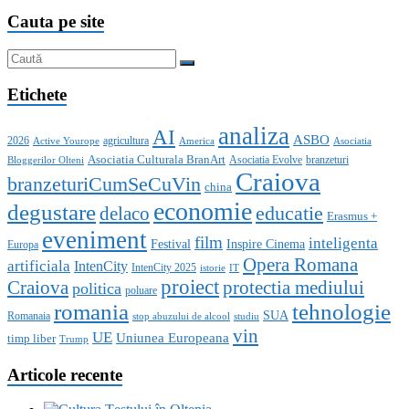
Cauta pe site
Etichete
analiza
AI
ASBO
2026
agricultura
Active Yourope
America
Asociatia
Asociatia Culturala BranArt
Asociatia Evolve
branzeturi
Bloggerilor Olteni
Craiova
branzeturiCumSeCuVin
china
economie
degustare
educatie
delaco
Erasmus +
eveniment
film
inteligenta
Festival
Inspire Cinema
Europa
Opera Romana
artificiala
IntenCity
IntenCity 2025
istorie
IT
proiect
Craiova
protectia mediului
politica
poluare
romania
tehnologie
SUA
Romanaia
stop abuzului de alcool
studiu
vin
UE
Uniunea Europeana
timp liber
Trump
Articole recente