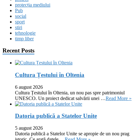
protecția mediului
Pub
social
sport
stiri
tehnologie
timp liber
Recent Posts
Cultura Țestului în Oltenia
6 august 2026
Cultura Țestului în Oltenia, un nou pas spre patrimoniul
UNESCO. Un proiect dedicat salvării unei …
Read More »
Datoria publică a Statelor Unite
5 august 2026
Datoria publică a Statelor Unite se apropie de un nou prag
istoric. Ce arată datele …
Read More »