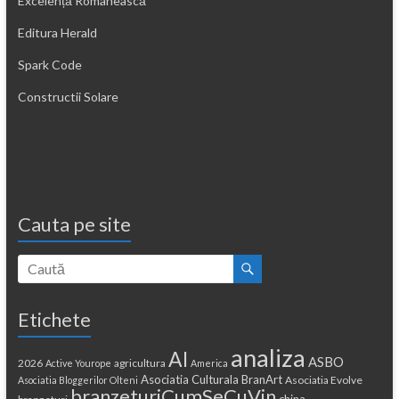
Excelență Românească
Editura Herald
Spark Code
Constructii Solare
Cauta pe site
Etichete
analiza
AI
ASBO
2026
agricultura
Active Yourope
America
Asociatia Culturala BranArt
Asociatia Evolve
Asociatia Bloggerilor Olteni
branzeturiCumSeCuVin
china