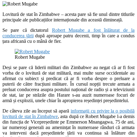
Lovitură de stat în Zimbabwe – acesta pare să fie unul dintre titlurile
principale ale publicațiilor internaționale din această dimineață.
Se pare că dictatorul
Robert Mugabe a fost înlăturat de la
conducerea țării
după aproape patru decenii, timp în care a condus
țara africană cu o mână de fier.
Robert Mugabe
Deși se pare că liderii militari din Zimbabwe au negat că ar fi fost
vorba de o lovitură de stat militară, mai multe surse occidentale au
afirmat cu subiect și predicat că ar fi vorba despre o preluare a
puterii de către fracțiuni militare. În cursul nopții trecute armata a
preluat conducerea asupra postului național de radio și a televiziunii
de stat, iar pe străzile din Harare s-au auzit numeroase focuri de
armă și explozii, unele chiar în apropierea reședinței președintelui.
De câteva zile au început să apară
informații cu privire la o posibilă
lovitură de stat în Zimbabwe
, asta după ce Robert Mugabe l-a demis
din funcția de Vicepreședinte pe Emmerson Mnangagwa, 75 de ani,
iar numeroși generali au amenințat în numeroase rânduri că armata
va interveni dacă președintele țării va continua să înlăture din