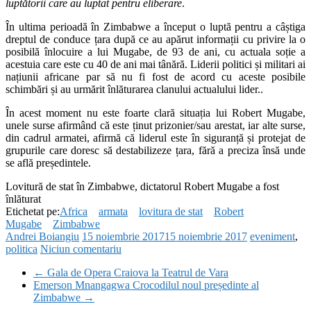
luptătorii care au luptat pentru eliberare
.
În ultima perioadă în Zimbabwe a început o luptă pentru a câștiga
dreptul de conduce țara după ce au apărut informații cu privire la o
posibilă înlocuire a lui Mugabe, de 93 de ani, cu actuala soție a
acestuia care este cu 40 de ani mai tânără. Liderii politici și militari ai
națiunii africane par să nu fi fost de acord cu aceste posibile
schimbări și au urmărit înlăturarea clanului actualului lider..
În acest moment nu este foarte clară situația lui Robert Mugabe,
unele surse afirmând că este ținut prizonier/sau arestat, iar alte surse,
din cadrul armatei, afirmă că liderul este în siguranță și protejat de
grupurile care doresc să destabilizeze țara, fără a preciza însă unde
se află președintele.
Lovitură de stat în Zimbabwe, dictatorul Robert Mugabe a fost
înlăturat
Etichetat pe:
Africa
armata
lovitura de stat
Robert
Mugabe
Zimbabwe
Andrei Boiangiu
15 noiembrie 2017
15 noiembrie 2017
eveniment
,
politica
Niciun comentariu
←
Gala de Opera Craiova la Teatrul de Vara
Emerson Mnangagwa Crocodilul noul președinte al
Zimbabwe
→