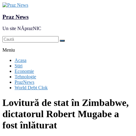
Praz News
Un site NĂprazNIC
Meniu
Acasa
Ştiri
Economie
Tehnologie
PrazNews
World Debt Clok
Lovitură de stat în Zimbabwe,
dictatorul Robert Mugabe a
fost înlăturat