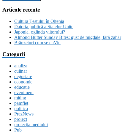
Articole recente
Cultura Țestului în Oltenia
Datoria publică a Statelor Unite
Japonia, oglinda viitorului?
Almond Butter Sunday Bites: gust de migdale, fără zahăr
Brânzeturi cum se cuVin
Categorii
analiza
culinar
degustare
economie
educatie
eveniment
miting
pamflet
politica
PrazNews
proiect
protecția mediului
Pub