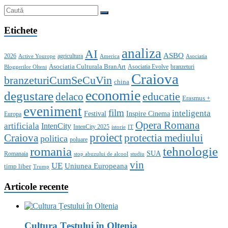
Etichete
analiza
AI
ASBO
2026
agricultura
Active Yourope
America
Asociatia
Asociatia Culturala BranArt
Asociatia Evolve
branzeturi
Bloggerilor Olteni
Craiova
branzeturiCumSeCuVin
china
economie
degustare
educatie
delaco
Erasmus +
eveniment
film
inteligenta
Festival
Inspire Cinema
Europa
Opera Romana
artificiala
IntenCity
IntenCity 2025
istorie
IT
proiect
Craiova
protectia mediului
politica
poluare
romania
tehnologie
SUA
Romanaia
stop abuzului de alcool
studiu
vin
UE
Uniunea Europeana
timp liber
Trump
Articole recente
Cultura Țestului în Oltenia