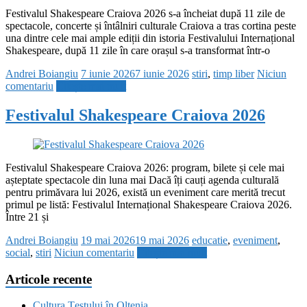
Festivalul Shakespeare Craiova 2026 s-a încheiat după 11 zile de
spectacole, concerte și întâlniri culturale Craiova a tras cortina peste
una dintre cele mai ample ediții din istoria Festivalului Internațional
Shakespeare, după 11 zile în care orașul s-a transformat într-o
Andrei Boiangiu
7 iunie 2026
7 iunie 2026
stiri
,
timp liber
Niciun
comentariu
Citește mai mult
Festivalul Shakespeare Craiova 2026
Festivalul Shakespeare Craiova 2026: program, bilete și cele mai
așteptate spectacole din luna mai Dacă îți cauți agenda culturală
pentru primăvara lui 2026, există un eveniment care merită trecut
primul pe listă: Festivalul Internațional Shakespeare Craiova 2026.
Între 21 și
Andrei Boiangiu
19 mai 2026
19 mai 2026
educatie
,
eveniment
,
social
,
stiri
Niciun comentariu
Citește mai mult
Articole recente
Cultura Țestului în Oltenia