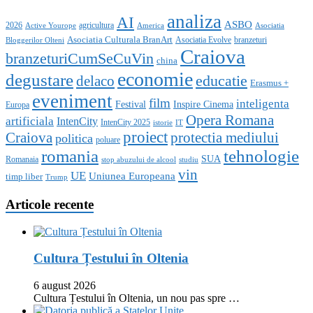
analiza
AI
ASBO
2026
agricultura
Active Yourope
America
Asociatia
Asociatia Culturala BranArt
Asociatia Evolve
branzeturi
Bloggerilor Olteni
Craiova
branzeturiCumSeCuVin
china
economie
degustare
educatie
delaco
Erasmus +
eveniment
film
inteligenta
Festival
Inspire Cinema
Europa
Opera Romana
artificiala
IntenCity
IntenCity 2025
istorie
IT
proiect
Craiova
protectia mediului
politica
poluare
romania
tehnologie
SUA
Romanaia
stop abuzului de alcool
studiu
vin
UE
Uniunea Europeana
timp liber
Trump
Articole recente
Cultura Țestului în Oltenia
6 august 2026
Cultura Țestului în Oltenia, un nou pas spre …