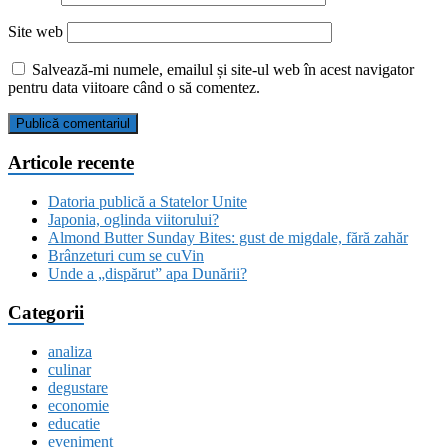
Site web
Salvează-mi numele, emailul și site-ul web în acest navigator
pentru data viitoare când o să comentez.
Articole recente
Datoria publică a Statelor Unite
Japonia, oglinda viitorului?
Almond Butter Sunday Bites: gust de migdale, fără zahăr
Brânzeturi cum se cuVin
Unde a „dispărut” apa Dunării?
Categorii
analiza
culinar
degustare
economie
educatie
eveniment