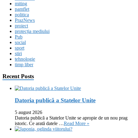
miting
pamflet
politica
PrazNews
proiect
protecția mediului
Pub
social
sport
stiri
tehnologie
timp liber
Recent Posts
Datoria publică a Statelor Unite
5 august 2026
Datoria publică a Statelor Unite se apropie de un nou prag
istoric. Ce arată datele …
Read More »