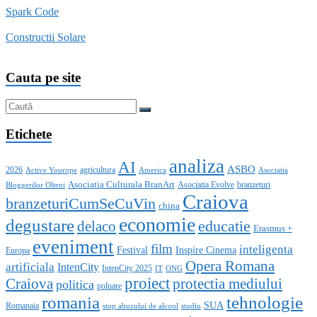
Spark Code
Constructii Solare
Cauta pe site
Etichete
analiza
AI
ASBO
2026
agricultura
Active Yourope
America
Asociatia
Asociatia Culturala BranArt
Asociatia Evolve
branzeturi
Bloggerilor Olteni
Craiova
branzeturiCumSeCuVin
china
economie
degustare
educatie
delaco
Erasmus +
eveniment
film
inteligenta
Festival
Inspire Cinema
Europa
Opera Romana
artificiala
IntenCity
IntenCity 2025
IT
ONG
proiect
Craiova
protectia mediului
politica
poluare
romania
tehnologie
SUA
Romanaia
stop abuzului de alcool
studiu