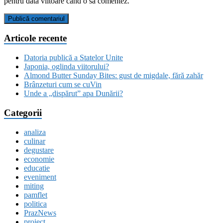
pentru data viitoare când o să comentez.
Articole recente
Datoria publică a Statelor Unite
Japonia, oglinda viitorului?
Almond Butter Sunday Bites: gust de migdale, fără zahăr
Brânzeturi cum se cuVin
Unde a „dispărut” apa Dunării?
Categorii
analiza
culinar
degustare
economie
educatie
eveniment
miting
pamflet
politica
PrazNews
proiect