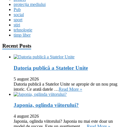
protecția mediului
Pub
social
sport
stiri
tehnologie
timp liber
Recent Posts
Datoria publică a Statelor Unite
5 august 2026
Datoria publică a Statelor Unite se apropie de un nou prag
istoric. Ce arată datele …
Read More »
Japonia, oglinda viitorului?
4 august 2026
Japonia, oglinda viitorului? Japonia nu mai este doar un
model de succes. Este un avertisment. …
Read More »