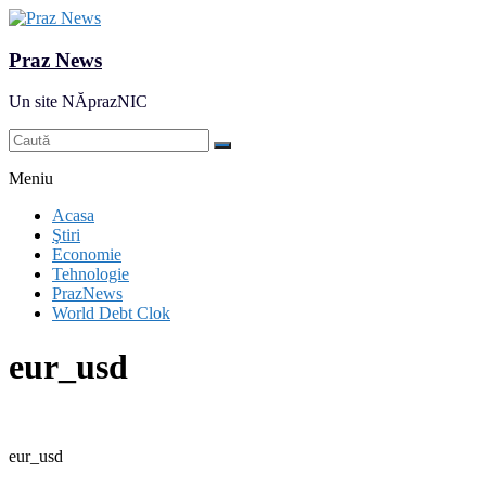
Praz News
Un site NĂprazNIC
Meniu
Acasa
Ştiri
Economie
Tehnologie
PrazNews
World Debt Clok
eur_usd
eur_usd