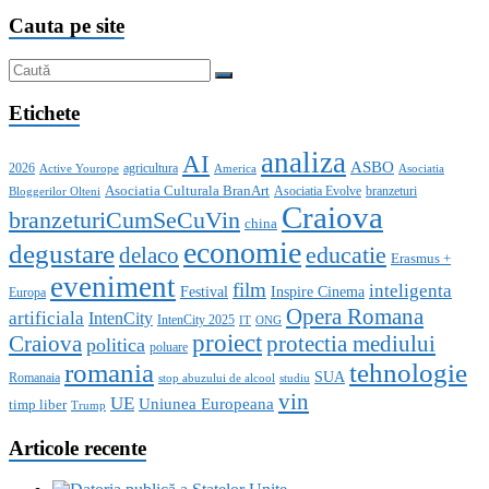
Cauta pe site
Etichete
analiza
AI
ASBO
2026
agricultura
Active Yourope
America
Asociatia
Asociatia Culturala BranArt
Asociatia Evolve
branzeturi
Bloggerilor Olteni
Craiova
branzeturiCumSeCuVin
china
economie
degustare
educatie
delaco
Erasmus +
eveniment
film
inteligenta
Festival
Inspire Cinema
Europa
Opera Romana
artificiala
IntenCity
IntenCity 2025
IT
ONG
proiect
Craiova
protectia mediului
politica
poluare
romania
tehnologie
SUA
Romanaia
stop abuzului de alcool
studiu
vin
UE
Uniunea Europeana
timp liber
Trump
Articole recente