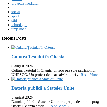
protecția mediului
Pub
social
sport
stiri
tehnologie
timp liber
Recent Posts
Cultura Țestului în Oltenia
6 august 2026
Cultura Țestului în Oltenia, un nou pas spre patrimoniul
UNESCO. Un proiect dedicat salvării unei …
Read More »
Datoria publică a Statelor Unite
5 august 2026
Datoria publică a Statelor Unite se apropie de un nou prag
istoric. Ce arată datele …
Read More »