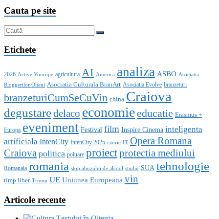
Cauta pe site
Etichete
analiza
AI
ASBO
2026
agricultura
Active Yourope
America
Asociatia
Asociatia Culturala BranArt
Asociatia Evolve
branzeturi
Bloggerilor Olteni
Craiova
branzeturiCumSeCuVin
china
economie
degustare
educatie
delaco
Erasmus +
eveniment
film
inteligenta
Festival
Inspire Cinema
Europa
Opera Romana
artificiala
IntenCity
IntenCity 2025
istorie
IT
proiect
Craiova
protectia mediului
politica
poluare
romania
tehnologie
SUA
Romanaia
stop abuzului de alcool
studiu
vin
UE
Uniunea Europeana
timp liber
Trump
Articole recente