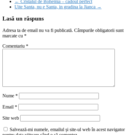
←
Cristalul de Bohemia – cadoul perfect
Uite Santa, nu e Santa, in gradina la Jianca
→
Lasă un răspuns
Adresa ta de email nu va fi publicată.
Câmpurile obligatorii sunt
marcate cu
*
Comentariu
*
Nume
*
Email
*
Site web
Salvează-mi numele, emailul și site-ul web în acest navigator
pentru data viitoare când o să comentez.