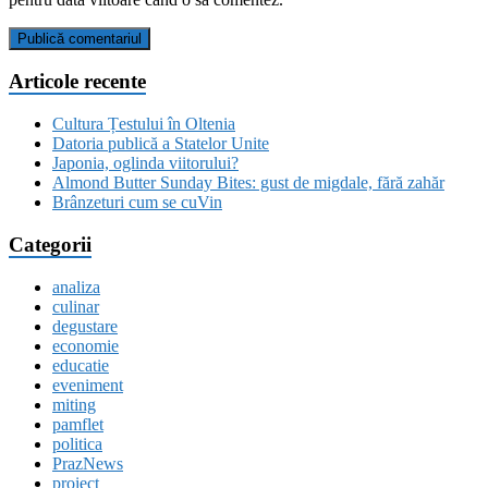
Articole recente
Cultura Țestului în Oltenia
Datoria publică a Statelor Unite
Japonia, oglinda viitorului?
Almond Butter Sunday Bites: gust de migdale, fără zahăr
Brânzeturi cum se cuVin
Categorii
analiza
culinar
degustare
economie
educatie
eveniment
miting
pamflet
politica
PrazNews
proiect