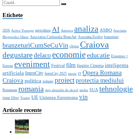
Etichete
analiza
AI
ASBO
2026
agricultura
Active Yourope
America
Asociatia
Asociatia Culturala BranArt
Asociatia Evolve
branzeturi
Bloggerilor Olteni
Craiova
branzeturiCumSeCuVin
china
economie
degustare
educatie
delaco
Erasmus +
eveniment
film
inteligenta
Festival
Inspire Cinema
Europa
Opera Romana
artificiala
IntenCity
IntenCity 2025
istorie
IT
proiect
Craiova
protectia mediului
politica
poluare
romania
tehnologie
SUA
Romanaia
stop abuzului de alcool
studiu
vin
UE
Uniunea Europeana
timp liber
Trump
Articole recente