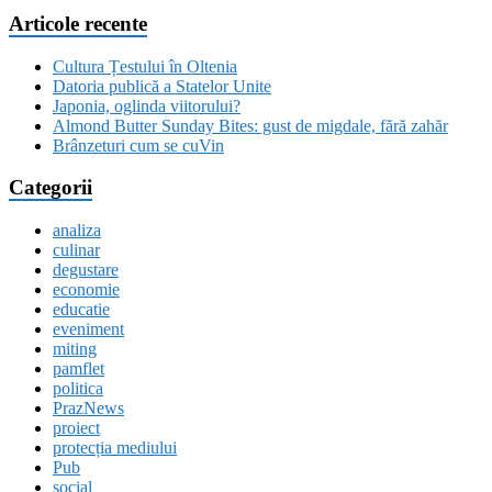
Articole recente
Cultura Țestului în Oltenia
Datoria publică a Statelor Unite
Japonia, oglinda viitorului?
Almond Butter Sunday Bites: gust de migdale, fără zahăr
Brânzeturi cum se cuVin
Categorii
analiza
culinar
degustare
economie
educatie
eveniment
miting
pamflet
politica
PrazNews
proiect
protecția mediului
Pub
social