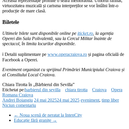
Această reprezentație promite o seară memorabilă. Umorul rafinat,
virtuozitatea muzicală și carisma interpreților se vor întâlni într-o
producție de mare clasă.
Biletele
Ultimele bilete sunt disponibile online pe
iticket.ro
, la agenția
Operei din Sala Polivalentă, sau la Cercul Militar înainte de
spectacol, în limita locurilor disponibile.
ℹ️ Detalii suplimentare pe
www.operacraiova.ro
și pagina oficială de
Facebook a Operei.
Eveniment organizat cu sprijinul Primăriei Municipiului Craiova și
al Consiliului Local Craiova.
Chiara Tirotta în „Bărbierul din Sevilla”
Etichetat pe:
barbierul din sevilla
chiara tirotta
Craiova
Opera
Romana Craiova
Andrei Boiangiu
24 mai 2025
24 mai 2025
eveniment
,
timp liber
Niciun comentariu
←
Noua scenă de neratat la IntenCity
Educație fără granițe
→