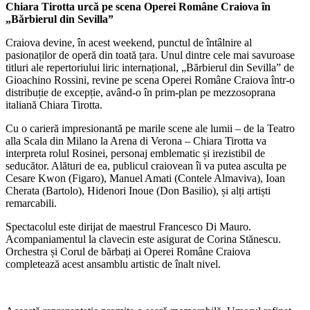
Chiara Tirotta urcă pe scena Operei Române Craiova în
„Bărbierul din Sevilla”
Craiova devine, în acest weekend, punctul de întâlnire al
pasionaților de operă din toată țara. Unul dintre cele mai savuroase
titluri ale repertoriului liric internațional, „Bărbierul din Sevilla” de
Gioachino Rossini, revine pe scena Operei Române Craiova într-o
distribuție de excepție, având-o în prim-plan pe mezzosoprana
italiană Chiara Tirotta.
Cu o carieră impresionantă pe marile scene ale lumii – de la Teatro
alla Scala din Milano la Arena di Verona – Chiara Tirotta va
interpreta rolul Rosinei, personaj emblematic și irezistibil de
seducător. Alături de ea, publicul craiovean îi va putea asculta pe
Cesare Kwon (Figaro), Manuel Amati (Contele Almaviva), Ioan
Cherata (Bartolo), Hidenori Inoue (Don Basilio), și alți artiști
remarcabili.
Spectacolul este dirijat de maestrul Francesco Di Mauro.
Acompaniamentul la clavecin este asigurat de Corina Stănescu.
Orchestra și Corul de bărbați ai Operei Române Craiova
completează acest ansamblu artistic de înalt nivel.