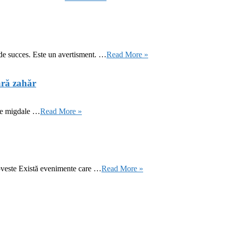
 de succes. Este un avertisment. …
Read More »
ără zahăr
 de migdale …
Read More »
oveste Există evenimente care …
Read More »