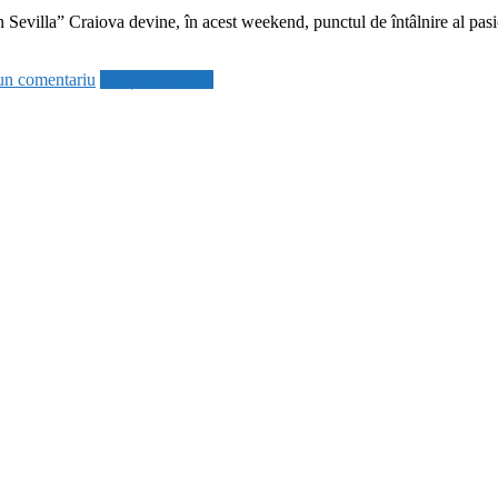
evilla” Craiova devine, în acest weekend, punctul de întâlnire al pasion
un comentariu
Citește mai mult