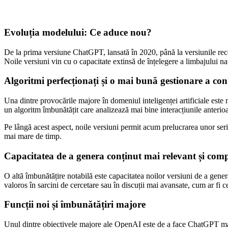
Evoluția modelului: Ce aduce nou?
De la prima versiune ChatGPT, lansată în 2020, până la versiunile recent
Noile versiuni vin cu o capacitate extinsă de înțelegere a limbajului natu
Algoritmi perfecționați și o mai bună gestionare a con
Una dintre provocările majore în domeniul inteligenței artificiale est
un algoritm îmbunătățit care analizează mai bine interacțiunile anterioar
Pe lângă acest aspect, noile versiuni permit acum prelucrarea unor seri
mai mare de timp.
Capacitatea de a genera conținut mai relevant și com
O altă îmbunătățire notabilă este capacitatea noilor versiuni de a gen
valoros în sarcini de cercetare sau în discuții mai avansate, cum ar fi ce
Funcții noi și îmbunătățiri majore
Unul dintre obiectivele majore ale OpenAI este de a face ChatGPT mai ac