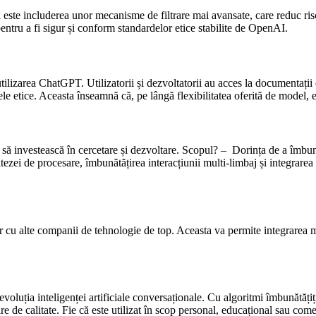
ii este includerea unor mecanisme de filtrare mai avansate, care reduc 
pentru a fi sigur și conform standardelor etice stabilite de OpenAI.
lizarea ChatGPT. Utilizatorii și dezvoltatorii au acces la documentații d
 etice. Aceasta înseamnă că, pe lângă flexibilitatea oferită de model, ex
 investească în cercetare și dezvoltare. Scopul? – Dorința de a îmbunătă
tezei de procesare, îmbunătățirea interacțiunii multi-limbaj și integrarea
r cu alte companii de tehnologie de top. Aceasta va permite integrarea m
ția inteligenței artificiale conversaționale. Cu algoritmi îmbunătățiți, 
e de calitate. Fie că este utilizat în scop personal, educațional sau com