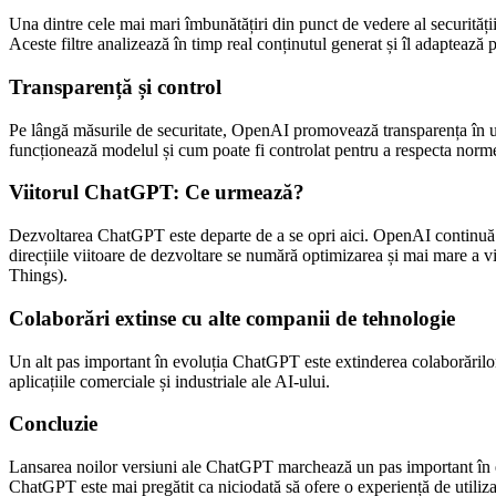
Una dintre cele mai mari îmbunătățiri din punct de vedere al securităț
Aceste filtre analizează în timp real conținutul generat și îl adaptează 
Transparență și control
Pe lângă măsurile de securitate, OpenAI promovează transparența în uti
funcționează modelul și cum poate fi controlat pentru a respecta normele
Viitorul ChatGPT: Ce urmează?
Dezvoltarea ChatGPT este departe de a se opri aici. OpenAI continuă să
direcțiile viitoare de dezvoltare se numără optimizarea și mai mare a vi
Things).
Colaborări extinse cu alte companii de tehnologie
Un alt pas important în evoluția ChatGPT este extinderea colaborărilo
aplicațiile comerciale și industriale ale AI-ului.
Concluzie
Lansarea noilor versiuni ale ChatGPT marchează un pas important în evolu
ChatGPT este mai pregătit ca niciodată să ofere o experiență de utilizar