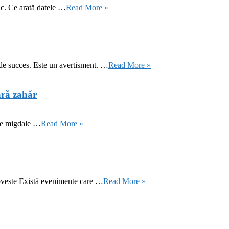
ic. Ce arată datele …
Read More »
 de succes. Este un avertisment. …
Read More »
ără zahăr
 de migdale …
Read More »
oveste Există evenimente care …
Read More »