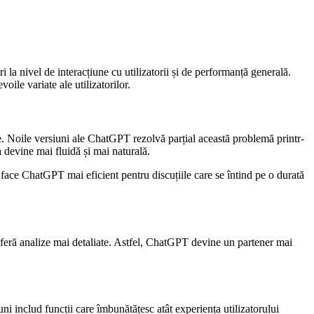
 la nivel de interacțiune cu utilizatorii și de performanță generală.
oile variate ale utilizatorilor.
e. Noile versiuni ale ChatGPT rezolvă parțial această problemă printr-
a devine mai fluidă și mai naturală.
 face ChatGPT mai eficient pentru discuțiile care se întind pe o durată
 oferă analize mai detaliate. Astfel, ChatGPT devine un partener mai
i includ funcții care îmbunătățesc atât experiența utilizatorului