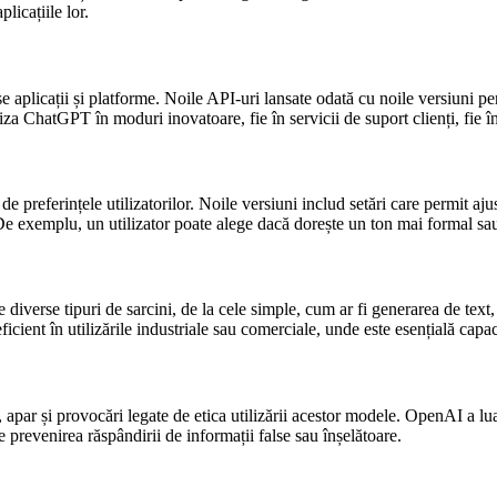
licațiile lor.
se aplicații și platforme. Noile API-uri lansate odată cu noile versiuni p
iza ChatGPT în moduri inovatoare, fie în servicii de suport clienți, fie în
preferințele utilizatorilor. Noile versiuni includ setări care permit ajust
e exemplu, un utilizator poate alege dacă dorește un ton mai formal sau
e diverse tipuri de sarcini, de la cele simple, cum ar fi generarea de te
ficient în utilizările industriale sau comerciale, unde este esențială cap
ă, apar și provocări legate de etica utilizării acestor modele. OpenAI a l
 prevenirea răspândirii de informații false sau înșelătoare.