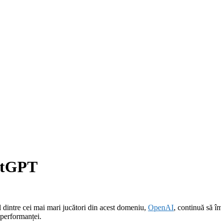
hatGPT
nul dintre cei mai mari jucători din acest domeniu,
OpenAI
, continuă să 
a performanței.