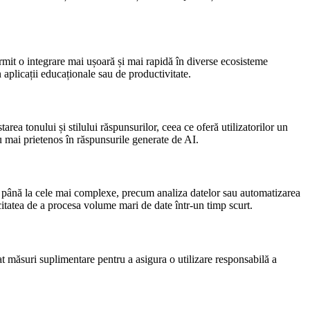
ermit o integrare mai ușoară și mai rapidă în diverse ecosisteme
 aplicații educaționale sau de productivitate.
area tonului și stilului răspunsurilor, ceea ce oferă utilizatorilor un
 mai prietenos în răspunsurile generate de AI.
xt, până la cele mai complexe, precum analiza datelor sau automatizarea
acitatea de a procesa volume mari de date într-un timp scurt.
uat măsuri suplimentare pentru a asigura o utilizare responsabilă a