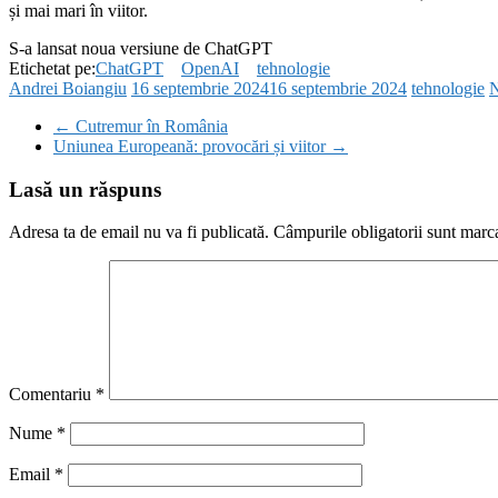
și mai mari în viitor.
S-a lansat noua versiune de ChatGPT
Etichetat pe:
ChatGPT
OpenAI
tehnologie
Andrei Boiangiu
16 septembrie 2024
16 septembrie 2024
tehnologie
N
←
Cutremur în România
Uniunea Europeană: provocări și viitor
→
Lasă un răspuns
Adresa ta de email nu va fi publicată.
Câmpurile obligatorii sunt marc
Comentariu
*
Nume
*
Email
*