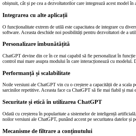
obișnuit, cât și pe cea a dezvoltatorilor care integrează acest model în ap
Integrarea cu alte aplicații
O funcționalitate extrem de utilă este capacitatea de integrare cu diver
software. Aceasta deschide noi posibilități pentru dezvoltatori de a util
Personalizare îmbunătățită
ChatGPT devine din ce în ce mai capabil să fie personalizat în funcție de 
control mai mare asupra modului în care interacționează cu modelul. D
Performanță și scalabilitate
Noile versiuni ale ChatGPT vin cu o creștere a capacității de a scala p
sarcinilor repetitive. Aceasta face ca ChatGPT să fie mai fiabil și mai e
Securitate și etică în utilizarea ChatGPT
Odată cu creșterea în popularitate a sistemelor de inteligență artificial
noilor versiuni ale ChatGPT, punând accent pe securitatea datelor și pe
Mecanisme de filtrare a conținutului