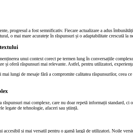
e, progresul a fost semnificativ. Fiecare actualizare a adus îmbunătățiri
ral, o mai mare acuratețe în răspunsuri și o adaptabilitate crescută la nev
textului
e menținerea unui context corect pe termen lung în conversațiile complex
e și oferă răspunsuri mai relevante. Astfel, pentru utilizatori, experienț
i mai lungi de mesaje fără a compromite calitatea răspunsurilor, ceea ce
plex
era răspunsuri mai complexe, care nu doar repetă informații standard, ci
le legate de tehnologie, afaceri sau știință.
cesibil și mai versatil pentru o gamă largă de utilizatori. Noile versiun