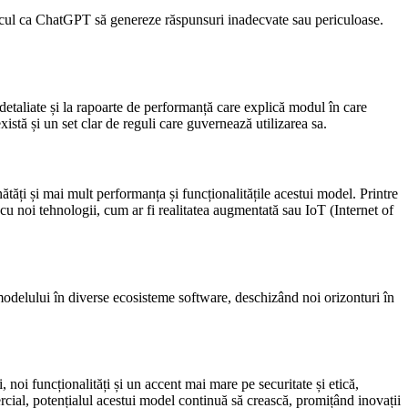
riscul ca ChatGPT să genereze răspunsuri inadecvate sau periculoase.
etaliate și la rapoarte de performanță care explică modul în care
istă și un set clar de reguli care guvernează utilizarea sa.
ți și mai mult performanța și funcționalitățile acestui model. Printre
 cu noi tehnologii, cum ar fi realitatea augmentată sau IoT (Internet of
odelului în diverse ecosisteme software, deschizând noi orizonturi în
noi funcționalități și un accent mai mare pe securitate și etică,
ercial, potențialul acestui model continuă să crească, promițând inovații