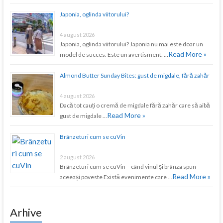
Japonia, oglinda viitorului?
4 august 2026
Japonia, oglinda viitorului? Japonia nu mai este doar un
Read More »
model de succes. Este un avertisment. …
Almond Butter Sunday Bites: gust de migdale, fără zahăr
4 august 2026
Dacă tot cauți o cremă de migdale fără zahăr care să aibă
Read More »
gust de migdale …
Brânzeturi cum se cuVin
2 august 2026
Brânzeturi cum se cuVin – când vinul și brânza spun
Read More »
aceeași poveste Există evenimente care …
Arhive