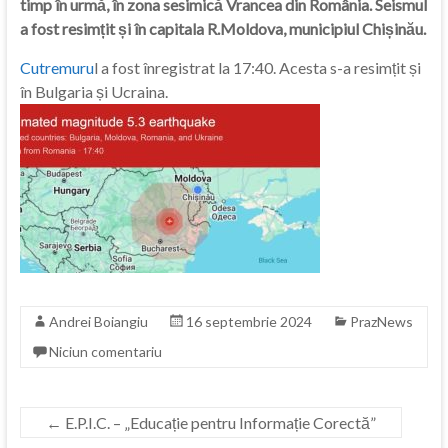
timp în urmă, în zona sesimică Vrancea din România. Seismul
a fost resimțit și în capitala R.Moldova, municipiul Chișinău.
Cutremuru
l a fost înregistrat la 17:40. Acesta s-a resimțit și
în Bulgaria și Ucraina.
Andrei Boiangiu
16 septembrie 2024
PrazNews
Niciun comentariu
←
E.P.I.C. – „Educație pentru Informație Corectă”