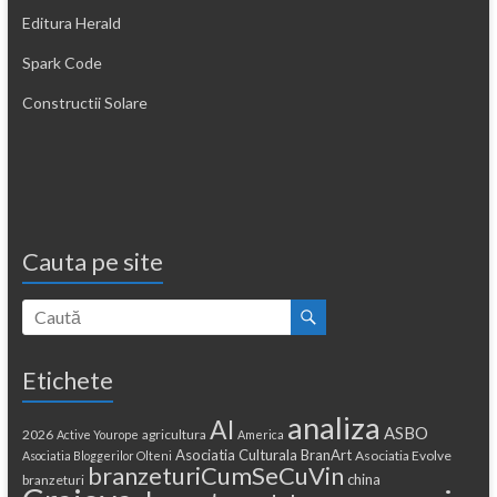
Editura Herald
Spark Code
Constructii Solare
Cauta pe site
Etichete
analiza
AI
ASBO
2026
agricultura
Active Yourope
America
Asociatia Culturala BranArt
Asociatia Evolve
Asociatia Bloggerilor Olteni
branzeturiCumSeCuVin
china
branzeturi