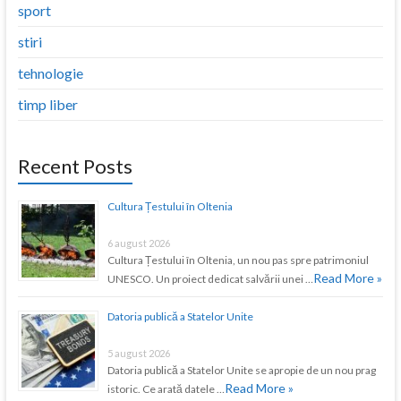
sport
stiri
tehnologie
timp liber
Recent Posts
Cultura Țestului în Oltenia
6 august 2026
Cultura Țestului în Oltenia, un nou pas spre patrimoniul
Read More »
UNESCO. Un proiect dedicat salvării unei …
Datoria publică a Statelor Unite
5 august 2026
Datoria publică a Statelor Unite se apropie de un nou prag
Read More »
istoric. Ce arată datele …