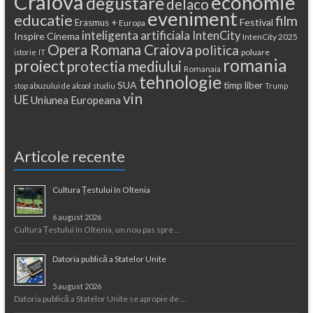
Craiova
economie
degustare
delaco
eveniment
educatie
film
Festival
Erasmus +
Europa
inteligenta artificiala
IntenCity
Inspire Cinema
IntenCity 2025
Opera Romana Craiova
politica
poluare
istorie
IT
romania
proiect
protectia mediului
Romanaia
tehnologie
SUA
timp liber
stop abuzului de alcool
studiu
Trump
vin
UE
Uniunea Europeana
Articole recente
Cultura Țestului în Oltenia
6 august 2026
Cultura Țestului în Oltenia, un nou pas spre …
Datoria publică a Statelor Unite
5 august 2026
Datoria publică a Statelor Unite se apropie de …